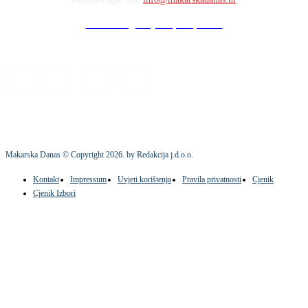
Stock images by Depositphotos
Makarska Danas © Copyright
2026
. by Redakcija j.d.o.o.
Kontakt
Impressum
Uvjeti korištenja
Pravila privatnosti
Cjenik
Cjenik Izbori