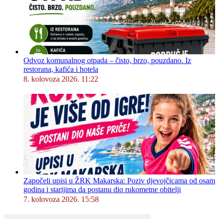
Odvoz komunalnog otpada – čisto, brzo, pouzdano. Iz
restorana, kafića i hotela
8. kolovoza 2026. 11:22
Započeli upisi u ŽRK Makarska: Poziv djevojčicama od osam
godina i starijima da postanu dio rukometne obitelji
7. kolovoza 2026. 15:58