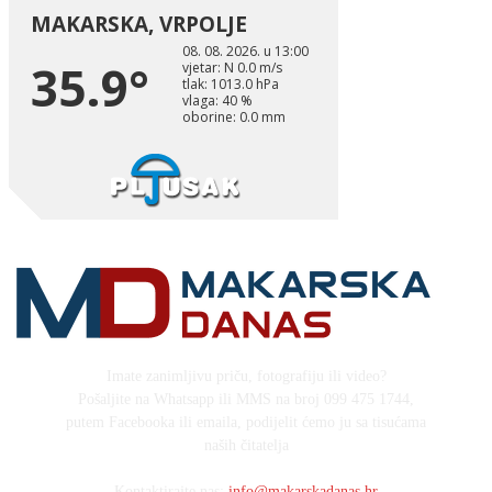
Imate zanimljivu priču, fotografiju ili video?
Pošaljite na Whatsapp ili MMS na broj 099 475 1744,
putem Facebooka ili emaila, podijelit ćemo ju sa tisućama
naših čitatelja
Kontaktirajte nas:
info@makarskadanas.hr