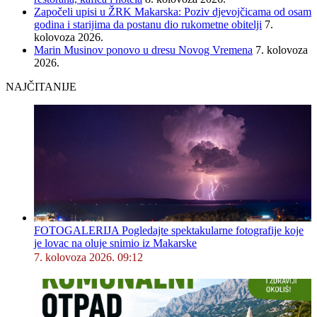
Započeli upisi u ŽRK Makarska: Poziv djevojčicama od osam
godina i starijima da postanu dio rukometne obitelji
7.
kolovoza 2026.
Marin Musinov ponovo u dresu Novog Vremena
7. kolovoza
2026.
NAJČITANIJE
FOTOGALERIJA Pogledajte spektakularne fotografije koje
je lovac na oluje snimio iz Makarske
7. kolovoza 2026. 09:12