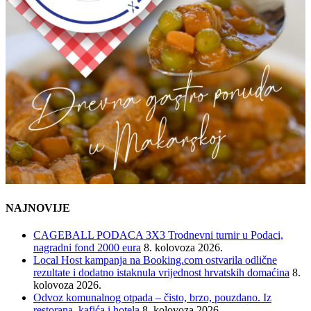
NAJNOVIJE
CAGEBALL PODACA 3X3 Trodnevni turnir u Podaci,
nagradni fond 2000 eura
8. kolovoza 2026.
Local Host kampanja na Booking.com ostvarila odlične
rezultate i dodatno istaknula vrijednost hrvatskih domaćina
8.
kolovoza 2026.
Odvoz komunalnog otpada – čisto, brzo, pouzdano. Iz
restorana, kafića i hotela
8. kolovoza 2026.