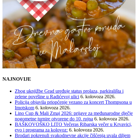
NAJNOVIJE
Zbog uknjižbe Grad uređuje status prolaza, parkirališta i
zelene površine u Radićevoj ulici
6. kolovoza 2026.
Policija objavila priopćenje vezano za koncert Thompsona u
Imotskom
6. kolovoza 2026.
Lino Cup & Mali Zmaj 2026: prijave za međunarodne dječje
nogometne turnire otvorene do 10. rujna
6. kolovoza 2026.
BAŠKOVOŠKO LITO Večeras Ribarska večer u Krvavici,
evo i programa za kolovoz:
6. kolovoza 2026.
Brodari pokrenuli svakodnevne akcije čišćenja uvala diljem