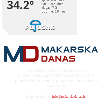
Imate zanimljivu priču, fotografiju ili video?
Pošaljite na Whatsapp ili MMS na broj 099 475 1744,
putem Facebooka ili emaila, podijelit ćemo ju sa tisućama
naših čitatelja
Kontaktirajte nas:
info@makarskadanas.hr
Stock images by Depositphotos