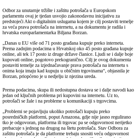
Odbor za unutarnje tržište i zaštitu potrošača u Europskom
parlamentu ovaj je tjedan usvojio zakonodavnu inicijativu za
predstojeći Akt o digitalnim uslugama kojem je cilj postaviti temelje
za veća prava potrošača na internetu, a na dokumentu je radila i
hrvatska europarlamentarka Biljana Borzan.
„Danas u EU više od 71 posto građana kupuje preko interneta.
Prema zadnjim podacima u Hrvatskoj oko 45 posto građana kupuje
online, ali tek 17 posto iz druge države članice. Ljudi se i dalje boje
kupovati online, pogotovo prekogranično. Cilj je ovog dokumenta
postaviti temelje za izjednačavanje prava potrošača na internetu s
onima koja imaju kad kupuju u običnim trgovinama“, objasnila je
Borzan, priopćeno je u nedjelju iz njezina ureda.
Prema podacima, skupa ili nedostupna dostava se i dalje navodi kao
jedan od ključnih problema pri kupovini na internetu. Uz to,
potrošači se žale i na probleme u komunikaciji s trgovcima.
„Problemi se pojavljuju ukoliko potrošači kupuju preko
posredničkih platformi, poput Amazona, gdje nije jasno regulirano
tko je odgovoran, platforma ili trgovac pa se odgovornost nerijetko
prebacuje s jednog na drugog na štetu potrošača. Stav Odbora za
zaštitu potrošača je da platforme trebaju snositi veću odgovornost