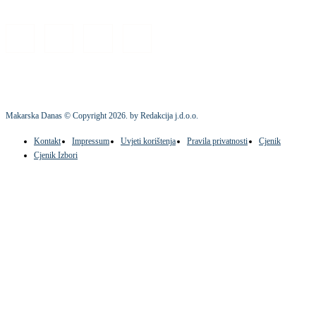
Makarska Danas © Copyright
2026
. by Redakcija j.d.o.o.
Kontakt
Impressum
Uvjeti korištenja
Pravila privatnosti
Cjenik
Cjenik Izbori