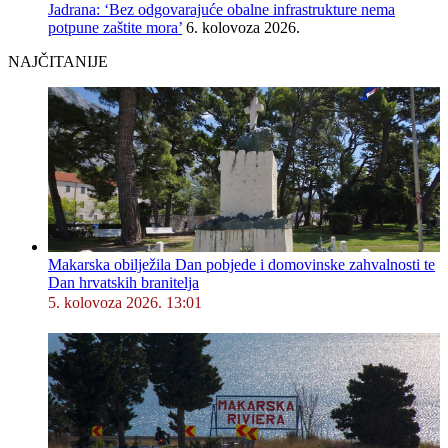
Jadrana: ‘Bez odgovarajuće obalne infrastrukture nema
potpune zaštite mora’
6. kolovoza 2026.
NAJČITANIJE
Makarska obilježila Dan pobjede i domovinske zahvalnosti te
Dan hrvatskih branitelja
5. kolovoza 2026. 13:01