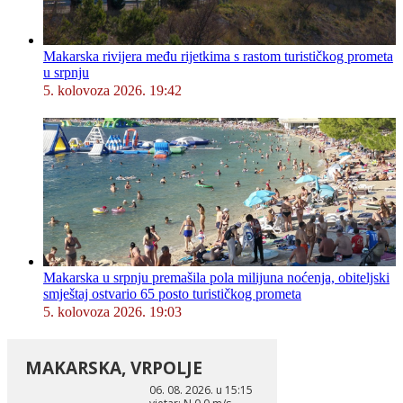
Makarska rivijera među rijetkima s rastom turističkog prometa
u srpnju
5. kolovoza 2026. 19:42
Makarska u srpnju premašila pola milijuna noćenja, obiteljski
smještaj ostvario 65 posto turističkog prometa
5. kolovoza 2026. 19:03