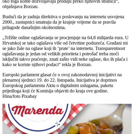
oko toga kome dozvoljavaju prodaju preko njihovih stranica“,
objašnjava Borzan.
Budući da je zadnja direktiva o poslovanju na internetu usvojena
2000., zastupnici smatraju da je krajnje vrijeme da se pravila
prilagode današnjim okolnostima.
„Tržište online oglašavanja se procjenjuje na 64,8 milijarda eura. U
Hrvatskoj se tako oglašava više od četvrtine poduzeća. Građani mi
se jako žale na oglase koji ih ‘prate’ na internetu. Transparentnost
oglašavanja je jedan od velikih prioriteta i potrošač treba moći
isključiti takvo praćenje, znati zašto vidi neke oglase, tko ih plaća i
kako se koriste njihovi podaci“ rekla je Borzan.
Europski parlament glasat će o ovoj zakonodavnoj inicijativi na
plenarnoj sjednici 19. do 22. listopada. Inicijativa je doprinos
Europskog parlamenta Aktu o digitalnim uslugama, paketu
prijedloga koji će Komisija objaviti do kraja ove godine.
Hina/foto Pixabay