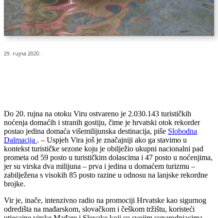
29. rujna 2020.
Do 20. rujna na otoku Viru ostvareno je 2.030.143 turističkih
noćenja domaćih i stranih gostiju, čime je hrvatski otok rekorder
postao jedina domaća višemilijunska destinacija, piše
Slobodna
Dalmacija
. – Uspjeh Vira još je značajniji ako ga stavimo u
kontekst turističke sezone koju je obilježio ukupni nacionalni pad
prometa od 59 posto u turističkim dolascima i 47 posto u noćenjima,
jer su virska dva milijuna – prva i jedina u domaćem turizmu –
zabilježena s visokih 85 posto razine u odnosu na lanjske rekordne
brojke.
Vir je, inače, intenzivno radio na promociji Hrvatske kao sigurnog
odredišta na mađarskom, slovačkom i češkom tržištu, koristeći
utjecajne virske Mađare i Slovake koji su svojim sunarodnjacima