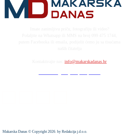
Imate zanimljivu priču, fotografiju ili video?
Pošaljite na Whatsapp ili MMS na broj 099 475 1744,
putem Facebooka ili emaila, podijelit ćemo ju sa tisućama
naših čitatelja
Kontaktirajte nas:
info@makarskadanas.hr
Stock images by Depositphotos
Makarska Danas © Copyright
2026
. by Redakcija j.d.o.o.