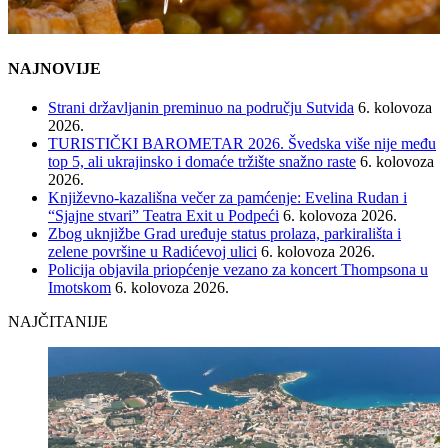
NAJNOVIJE
Strani državljanin preminuo na području Sutvida
6. kolovoza
2026.
TURISTIČKI BAROMETAR 2026. Švedska više nije među
top 5, ali ukrajinsko i domaće tržište snažno raste
6. kolovoza
2026.
Književno-kazališna večer za pamćenje: Evelina Rudan i
“Sjajne stvari” Teatra Exit u Podpeći
6. kolovoza 2026.
Zbog uknjižbe Grad uređuje status prolaza, parkirališta i
zelene površine u Radićevoj ulici
6. kolovoza 2026.
Policija objavila priopćenje vezano za koncert Thompsona u
Imotskom
6. kolovoza 2026.
NAJČITANIJE