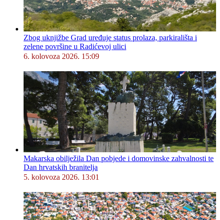
Zbog uknjižbe Grad uređuje status prolaza, parkirališta i
zelene površine u Radićevoj ulici
6. kolovoza 2026. 15:09
Makarska obilježila Dan pobjede i domovinske zahvalnosti te
Dan hrvatskih branitelja
5. kolovoza 2026. 13:01