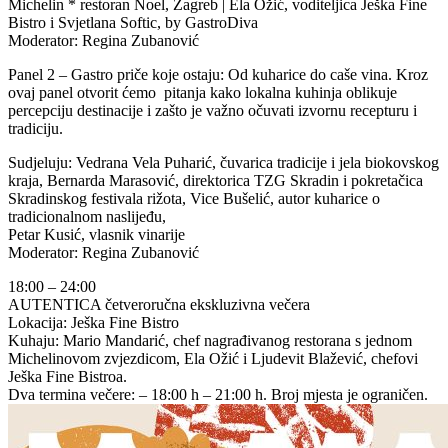
Michelin * restoran Noel, Zagreb | Ela Ožić, voditeljica Ješka Fine
Bistro i Svjetlana Softic, by GastroDiva
Moderator: Regina Zubanović
Panel 2 – Gastro priče koje ostaju: Od kuharice do caše vina. Kroz
ovaj panel otvorit ćemo pitanja kako lokalna kuhinja oblikuje
percepciju destinacije i zašto je važno očuvati izvornu recepturu i
tradiciju.
Sudjeluju: Vedrana Vela Puharić, čuvarica tradicije i jela biokovskog
kraja, Bernarda Marasović, direktorica TZG Skradin i pokretačica
Skradinskog festivala rižota, Vice Bušelić, autor kuharice o
tradicionalnom naslijeđu,
Petar Kusić, vlasnik vinarije
Moderator: Regina Zubanović
18:00 – 24:00
AUTENTICA četveroručna ekskluzivna večera
Lokacija: Ješka Fine Bistro
Kuhaju: Mario Mandarić, chef nagrađivanog restorana s jednom
Michelinovom zvjezdicom, Ela Ožić i Ljudevit Blažević, chefovi
Ješka Fine Bistroa.
Dva termina večere: – 18:00 h – 21:00 h. Broj mjesta je ograničen.