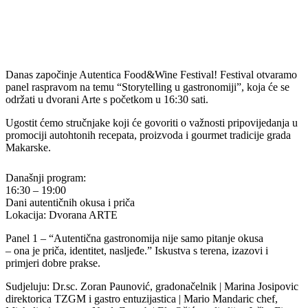
Danas započinje Autentica Food&Wine Festival! Festival otvaramo
panel raspravom na temu “Storytelling u gastronomiji”, koja će se
održati u dvorani Arte s početkom u 16:30 sati.
Ugostit ćemo stručnjake koji će govoriti o važnosti pripovijedanja u
promociji autohtonih recepata, proizvoda i gourmet tradicije grada
Makarske.
Današnji program:
16:30 – 19:00
Dani autentičnih okusa i priča
Lokacija: Dvorana ARTE
Panel 1 – “Autentična gastronomija nije samo pitanje okusa
– ona je priča, identitet, nasljeđe.” Iskustva s terena, izazovi i
primjeri dobre prakse.
Sudjeluju: Dr.sc. Zoran Paunović, gradonačelnik | Marina Josipovic
direktorica TZGM i gastro entuzijastica | Mario Mandaric chef,