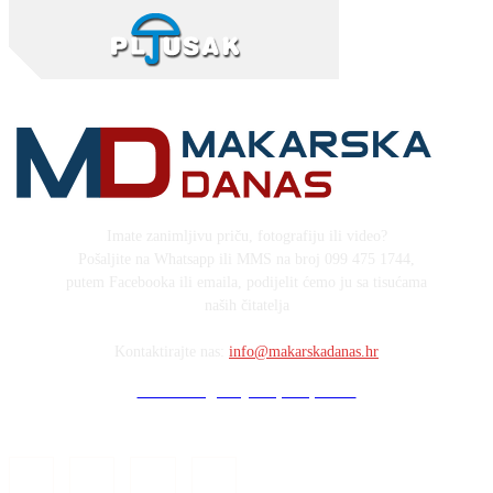
Imate zanimljivu priču, fotografiju ili video?
Pošaljite na Whatsapp ili MMS na broj 099 475 1744,
putem Facebooka ili emaila, podijelit ćemo ju sa tisućama
naših čitatelja
Kontaktirajte nas:
info@makarskadanas.hr
Stock images by Depositphotos