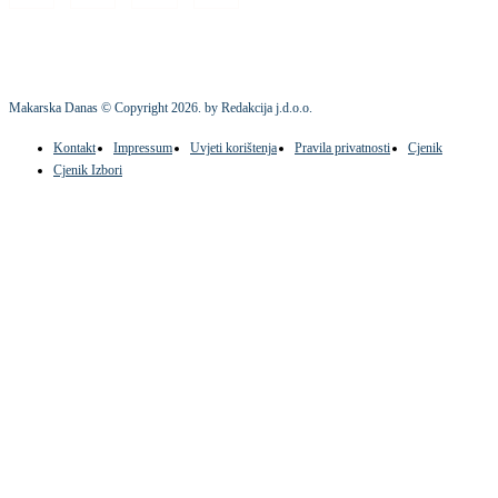
Makarska Danas © Copyright
2026
. by Redakcija j.d.o.o.
Kontakt
Impressum
Uvjeti korištenja
Pravila privatnosti
Cjenik
Cjenik Izbori