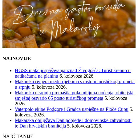
NAJNOVIJE
HGSS u akciji spašavanja iznad Živogošća: Turist krenuo u
natikačama na planinu
6. kolovoza 2026.
Makarska rivijera među rijetkima s rastom turističkog prometa
u srpnju
5. kolovoza 2026.
Makarska u srpnju premašila pola milijuna noćenja, obiteljski
smještaj ostvario 65 posto turističkog prometa
5. kolovoza
2026.
Vaterpolo ekipe Podgore i Gradca uspješne na Ploče Cupu
5.
kolovoza 2026.
Makarska obilježava Dan pobjede i domovinske zahvalnosti
te Dan hrvatskih branitelja
5. kolovoza 2026.
NAJČITANIJE