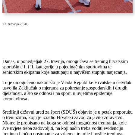
27. travnja 2020.
Danas, u ponedjeljak 27. travnja, omogućava se trening hrvatskim
sportašima I. i II. kategorije u pojedinačnim sportovima te
seniorskim ekipama koje nastupaju u najvišem stupnju natjecanja.
To je omogućeno nakon što je Vlada Republike Hrvatske u četvrtak
usvojila Zaključak o mjerama za pokretanje gospodarskih i drugih
djelatnosti, a što se odnosi i na sport, u uvjetima epidemije
koronavirusa.
Središnji državni ured za šport (SDUŠ) objavio je u petak preporuku
o treninzima, koju je izradio Hrvatski zavod za javno zdravstvo.
Njome je propisano na koga se odnosi mogućnost treniranja, koje
sve uvjete treba zadovoljiti, na koji način treba voditi evidenciju
treninga i točno postupanje za vrijeme, te prije i poslije treninga.