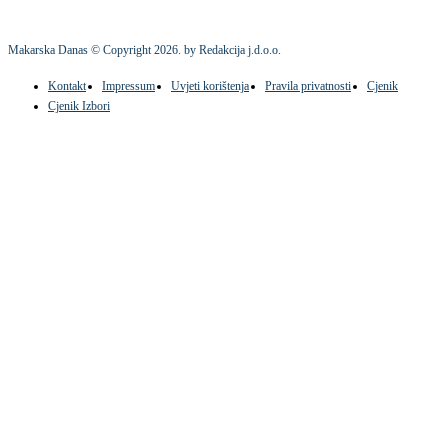
Makarska Danas © Copyright
2026
. by Redakcija j.d.o.o.
Kontakt
Impressum
Uvjeti korištenja
Pravila privatnosti
Cjenik
Cjenik Izbori