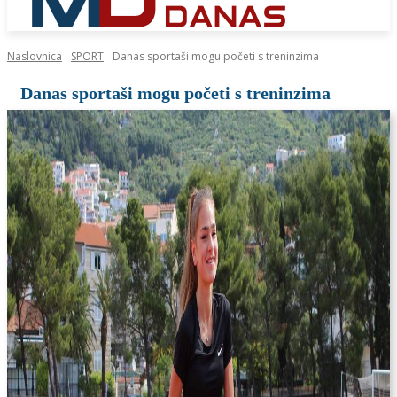
Naslovnica
SPORT
Danas sportaši mogu početi s treninzima
Danas sportaši mogu početi s treninzima