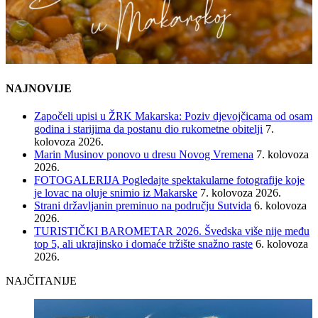
NAJNOVIJE
Započeli upisi u ŽRK Makarska: Poziv djevojčicama od osam
godina i starijima da postanu dio rukometne obitelji
7.
kolovoza 2026.
Marin Musinov ponovo u dresu Novog Vremena
7. kolovoza
2026.
FOTOGALERIJA Pogledajte spektakularne fotografije koje
je lovac na oluje snimio iz Makarske
7. kolovoza 2026.
Strani državljanin preminuo na području Sutvida
6. kolovoza
2026.
TURISTIČKI BAROMETAR 2026. Švedska više nije među
top 5, ali ukrajinsko i domaće tržište snažno raste
6. kolovoza
2026.
NAJČITANIJE