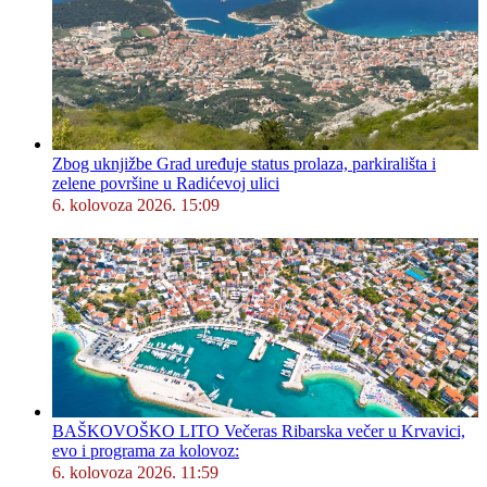
Zbog uknjižbe Grad uređuje status prolaza, parkirališta i
zelene površine u Radićevoj ulici
6. kolovoza 2026. 15:09
BAŠKOVOŠKO LITO Večeras Ribarska večer u Krvavici,
evo i programa za kolovoz:
6. kolovoza 2026. 11:59