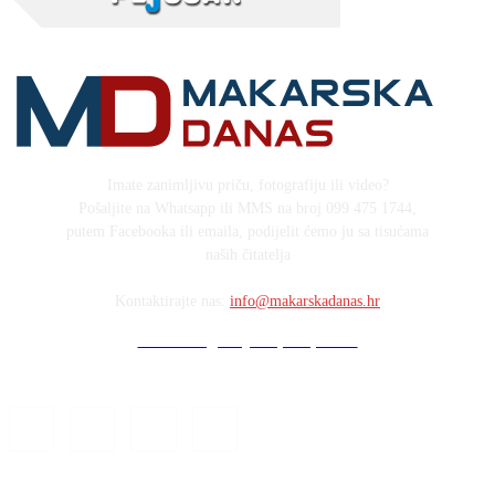
Imate zanimljivu priču, fotografiju ili video?
Pošaljite na Whatsapp ili MMS na broj 099 475 1744,
putem Facebooka ili emaila, podijelit ćemo ju sa tisućama
naših čitatelja
Kontaktirajte nas:
info@makarskadanas.hr
Stock images by Depositphotos