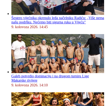
Šestero vijećnika okrenulo leđa načelniku Radiću: „Više nema
našu podršku. Nećemo biti sigurna ruka u Vijeću"
9. kolovoza 2026. 14:45
Galeb potvrdio dominaciju i na drugom turniru Lige
Makarske rivijere
9. kolovoza 2026. 14:10