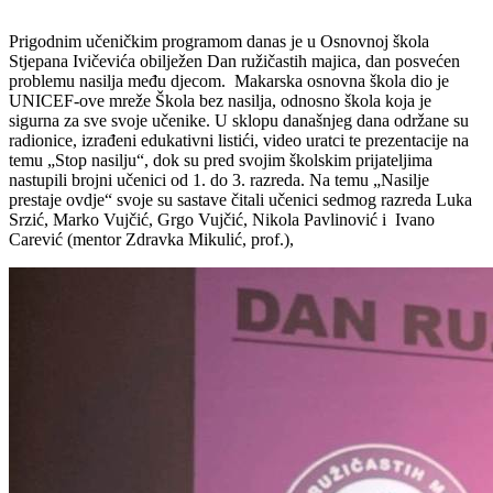
Prigodnim učeničkim programom danas je u Osnovnoj škola
Stjepana Ivičevića obilježen Dan ružičastih majica, dan posvećen
problemu nasilja među djecom. Makarska osnovna škola dio je
UNICEF-ove mreže Škola bez nasilja, odnosno škola koja je
sigurna za sve svoje učenike. U sklopu današnjeg dana održane su
radionice, izrađeni edukativni listići, video uratci te prezentacije na
temu „Stop nasilju“, dok su pred svojim školskim prijateljima
nastupili brojni učenici od 1. do 3. razreda. Na temu „Nasilje
prestaje ovdje“ svoje su sastave čitali učenici sedmog razreda Luka
Srzić, Marko Vujčić, Grgo Vujčić, Nikola Pavlinović i Ivano
Carević (mentor Zdravka Mikulić, prof.),