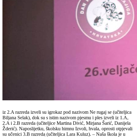
iz 2.A razreda izveli su igrokaz pod nazivom Ne rugaj se (učiteljica
Biljana Selak), dok su s istim nazivom pjesmu i ples izveli iz 1.A,
2.A i 2.B razreda (učiteljice Martina Divić, Mirjana Šarić, Danijela
Žderić). Naposlijetku, školsku himnu Izvoli, hvala, oprosti otpjevali
su učenici 3.B razreda (učiteljica Lara Kuluz). – Naša škola je u