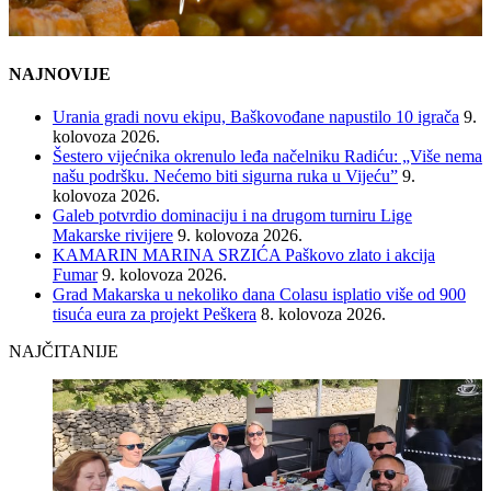
NAJNOVIJE
Urania gradi novu ekipu, Baškovođane napustilo 10 igrača
9.
kolovoza 2026.
Šestero vijećnika okrenulo leđa načelniku Radiću: „Više nema
našu podršku. Nećemo biti sigurna ruka u Vijeću”
9.
kolovoza 2026.
Galeb potvrdio dominaciju i na drugom turniru Lige
Makarske rivijere
9. kolovoza 2026.
KAMARIN MARINA SRZIĆA Paškovo zlato i akcija
Fumar
9. kolovoza 2026.
Grad Makarska u nekoliko dana Colasu isplatio više od 900
tisuća eura za projekt Peškera
8. kolovoza 2026.
NAJČITANIJE