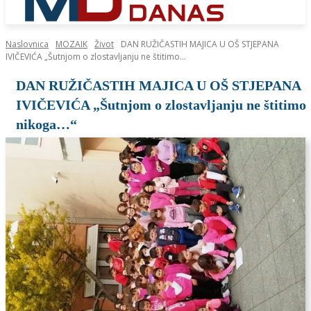
Naslovnica
MOZAIK
Život
DAN RUŽIČASTIH MAJICA U OŠ STJEPANA
IVIČEVIĆA „Šutnjom o zlostavljanju ne štitimo...
DAN RUŽIČASTIH MAJICA U OŠ STJEPANA
IVIČEVIĆA „Šutnjom o zlostavljanju ne štitimo
nikoga…“