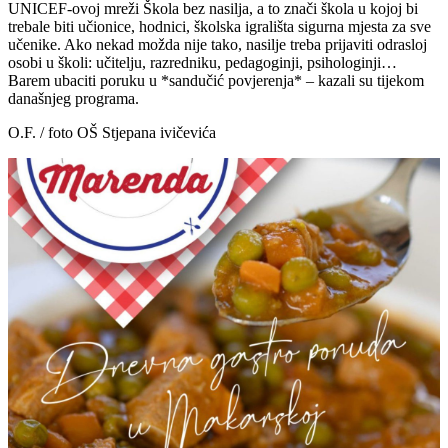
UNICEF-ovoj mreži Škola bez nasilja, a to znači škola u kojoj bi
trebale biti učionice, hodnici, školska igrališta sigurna mjesta za sve
učenike. Ako nekad možda nije tako, nasilje treba prijaviti odrasloj
osobi u školi: učitelju, razredniku, pedagoginji, psihologinji…
Barem ubaciti poruku u *sandučić povjerenja* – kazali su tijekom
današnjeg programa.
O.F. / foto OŠ Stjepana ivičevića