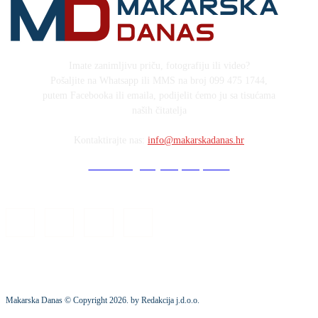
Imate zanimljivu priču, fotografiju ili video?
Pošaljite na Whatsapp ili MMS na broj 099 475 1744,
putem Facebooka ili emaila, podijelit ćemo ju sa tisućama
naših čitatelja
Kontaktirajte nas:
info@makarskadanas.hr
Stock images by Depositphotos
Makarska Danas © Copyright
2026
. by Redakcija j.d.o.o.