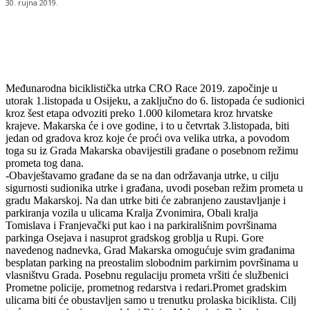
30. rujna 2019.
Međunarodna biciklistička utrka CRO Race 2019. započinje u
utorak 1.listopada u Osijeku, a zaključno do 6. listopada će sudionici
kroz šest etapa odvoziti preko 1.000 kilometara kroz hrvatske
krajeve. Makarska će i ove godine, i to u četvrtak 3.listopada, biti
jedan od gradova kroz koje će proći ova velika utrka, a povodom
toga su iz Grada Makarska obavijestili građane o posebnom režimu
prometa tog dana.
-Obavještavamo građane da se na dan održavanja utrke, u cilju
sigurnosti sudionika utrke i građana, uvodi poseban režim prometa u
gradu Makarskoj. Na dan utrke biti će zabranjeno zaustavljanje i
parkiranja vozila u ulicama Kralja Zvonimira, Obali kralja
Tomislava i Franjevački put kao i na parkirališnim površinama
parkinga Osejava i nasuprot gradskog groblja u Rupi. Gore
navedenog nadnevka, Grad Makarska omogućuje svim građanima
besplatan parking na preostalim slobodnim parkirnim površinama u
vlasništvu Grada. Posebnu regulaciju prometa vršiti će službenici
Prometne policije, prometnog redarstva i redari.Promet gradskim
ulicama biti će obustavljen samo u trenutku prolaska biciklista. Cilj