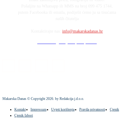
Pošaljite na Whatsapp ili MMS na broj 099 475 1744,
putem Facebooka ili emaila, podijelit ćemo ju sa tisućama
naših čitatelja
Kontaktirajte nas:
info@makarskadanas.hr
Stock images by Depositphotos
Makarska Danas © Copyright
2026
. by Redakcija j.d.o.o.
Kontakt
Impressum
Uvjeti korištenja
Pravila privatnosti
Cjenik
Cjenik Izbori