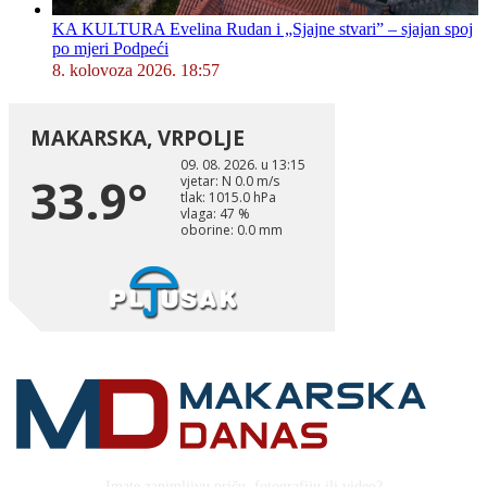
KA KULTURA Evelina Rudan i „Sjajne stvari” – sjajan spoj
po mjeri Podpeći
8. kolovoza 2026. 18:57
Imate zanimljivu priču, fotografiju ili video?