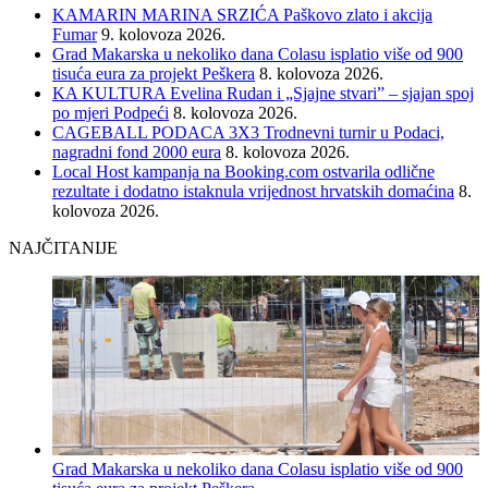
KAMARIN MARINA SRZIĆA Paškovo zlato i akcija
Fumar
9. kolovoza 2026.
Grad Makarska u nekoliko dana Colasu isplatio više od 900
tisuća eura za projekt Peškera
8. kolovoza 2026.
KA KULTURA Evelina Rudan i „Sjajne stvari” – sjajan spoj
po mjeri Podpeći
8. kolovoza 2026.
CAGEBALL PODACA 3X3 Trodnevni turnir u Podaci,
nagradni fond 2000 eura
8. kolovoza 2026.
Local Host kampanja na Booking.com ostvarila odlične
rezultate i dodatno istaknula vrijednost hrvatskih domaćina
8.
kolovoza 2026.
NAJČITANIJE
Grad Makarska u nekoliko dana Colasu isplatio više od 900