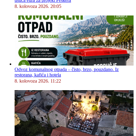
tisuća eura za projekt Peškera
8. kolovoza 2026. 20:05
Odvoz komunalnog otpada – čisto, brzo, pouzdano. Iz
restorana, kafića i hotela
8. kolovoza 2026. 11:22