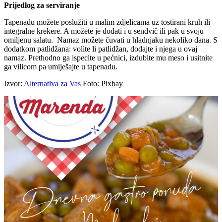
Prijedlog za serviranje
Tapenadu možete poslužiti u malim zdjelicama uz tostirani kruh ili
integralne krekere. A možete je dodati i u sendvič ili pak u svoju
omiljenu salatu. Namaz možete čuvati u hladnjaku nekoliko dana. S
dodatkom patlidžana: volite li patlidžan, dodajte i njega u ovaj
namaz. Prethodno ga ispecite u pećnici, izdubite mu meso i usitnite
ga vilicom pa umiješajte u tapenadu.
Izvor:
Alternativa za Vas
Foto: Pixbay