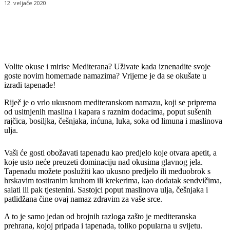
12. veljače 2020.
Volite okuse i mirise Mediterana? Uživate kada iznenadite svoje
goste novim homemade namazima? Vrijeme je da se okušate u
izradi tapenade!
Riječ je o vrlo ukusnom mediteranskom namazu, koji se priprema
od usitnjenih maslina i kapara s raznim dodacima, poput sušenih
rajčica, bosiljka, češnjaka, inćuna, luka, soka od limuna i maslinova
ulja.
Vaši će gosti obožavati tapenadu kao predjelo koje otvara apetit, a
koje usto neće preuzeti dominaciju nad okusima glavnog jela.
Tapenadu možete poslužiti kao ukusno predjelo ili međuobrok s
hrskavim tostiranim kruhom ili krekerima, kao dodatak sendvičima,
salati ili pak tjestenini. Sastojci poput maslinova ulja, češnjaka i
patlidžana čine ovaj namaz zdravim za vaše srce.
A to je samo jedan od brojnih razloga zašto je mediteranska
prehrana, kojoj pripada i tapenada, toliko popularna u svijetu.