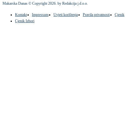
Makarska Danas © Copyright
2026
. by Redakcija j.d.o.o.
Kontakt
Impressum
Uvjeti korištenja
Pravila privatnosti
Cjenik
Cjenik Izbori