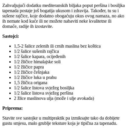
Zahvaljujući dodatku mediteranskih biljaka poput peršina i bosiljka
tapenada postaje još bogatija ukusom i zdravija. Također, tu su i
sušene rajčice, koje dodatno obogaćuju okus ovog namaza, no ako
ih nemate kod kuće ili ne možete nabaviti neke kvalitetne ili
domaće, radije ih izostavite.
Sastojci:
1,5-2 šalice zelenih ili crnih maslina bez koštica
1/2 šalice sušenih rajčica
1/2 šalice kapara, ocijeđenih
1/2 žličice himalajske soli
1/2 žličice papra
1/2 žličice češnjaka
1/2 žličice luka u prahu
1,5 žličica origana
1/2 šalice listova svježeg bosiljka
1/2 šalice listova svježeg peršina
2 žlice maslinova ulja (može i ulje avokada)
Priprema:
Stavite sve sastojke u multipraktik pa izmiksajte tako da dobijete
gustu smjesu, malo grublje teksture koja je tipična za tapenadu.