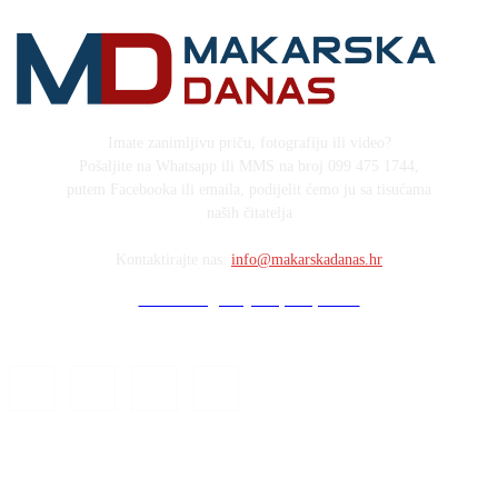
Imate zanimljivu priču, fotografiju ili video?
Pošaljite na Whatsapp ili MMS na broj 099 475 1744,
putem Facebooka ili emaila, podijelit ćemo ju sa tisućama
naših čitatelja
Kontaktirajte nas:
info@makarskadanas.hr
Stock images by Depositphotos