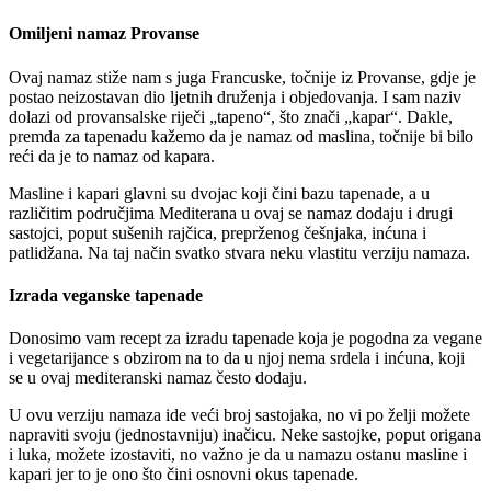
Omiljeni namaz Provanse
Ovaj namaz stiže nam s juga Francuske, točnije iz Provanse, gdje je
postao neizostavan dio ljetnih druženja i objedovanja. I sam naziv
dolazi od provansalske riječi „tapeno“, što znači „kapar“. Dakle,
premda za tapenadu kažemo da je namaz od maslina, točnije bi bilo
reći da je to namaz od kapara.
Masline i kapari glavni su dvojac koji čini bazu tapenade, a u
različitim područjima Mediterana u ovaj se namaz dodaju i drugi
sastojci, poput sušenih rajčica, preprženog češnjaka, inćuna i
patlidžana. Na taj način svatko stvara neku vlastitu verziju namaza.
Izrada veganske tapenade
Donosimo vam recept za izradu tapenade koja je pogodna za vegane
i vegetarijance s obzirom na to da u njoj nema srdela i inćuna, koji
se u ovaj mediteranski namaz često dodaju.
U ovu verziju namaza ide veći broj sastojaka, no vi po želji možete
napraviti svoju (jednostavniju) inačicu. Neke sastojke, poput origana
i luka, možete izostaviti, no važno je da u namazu ostanu masline i
kapari jer to je ono što čini osnovni okus tapenade.