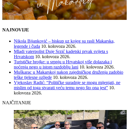
NAJNOVIJE
Nikola Bijanković – biskup uz kojeg su rasli Makarska,
legende i čuda
10. kolovoza 2026.
Mladi vaterpolist Duje Srzić kadetski prvak svijeta s
Hrvatskom
10. kolovoza 2026.
Turističke brojke: u srpnju u Hrvatskoj više dolazaka i
noćenja nego u istom razdoblju lani
10. kolovoza 2026.
Muškarac u Makarskoj nakon zajedničkog druženja zadobio
teške tjelesne ozljede
10. kolovoza 2026.
Vjekoslav Radić: “Političke suradnje se mogu mijenjati, ne
mislim od toga stvarati veću temu nego što ona jest”
10.
kolovoza 2026.
NAJČITANIJE