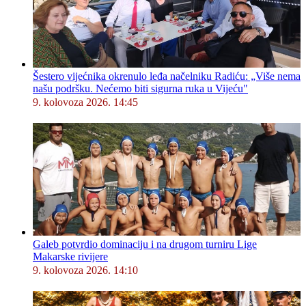
Šestero vijećnika okrenulo leđa načelniku Radiću: „Više nema
našu podršku. Nećemo biti sigurna ruka u Vijeću"
9. kolovoza 2026. 14:45
Galeb potvrdio dominaciju i na drugom turniru Lige
Makarske rivijere
9. kolovoza 2026. 14:10