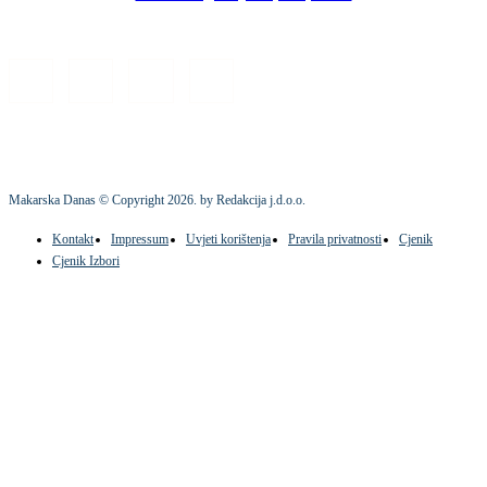
Makarska Danas © Copyright
2026
. by Redakcija j.d.o.o.
Kontakt
Impressum
Uvjeti korištenja
Pravila privatnosti
Cjenik
Cjenik Izbori