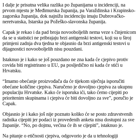
I dalje je prisutna velika razlika po županijama u incidenciji, na
prvom mjestu je Međimurska županija, pa Varaždinska i Krapinsko-
zagorska županija, dok najnižu incidenciju imaju Dubrovačko-
neretvanska, Istarska pa Požeško-slavonska županija.
Capak je rekao i da pad broja novooboljelih nema veze s činjenicom
da se u statistici ne pribrajaju brzi antigenski testovi, koji su u široj
primjeni zadnja dva tjedna te objasnio da brzi antigenski testovi u
dijagnostici novooboljelih nisu pouzdani.
Istaknuo je i kako se još pouzdano ne zna kada će cjepivo protiv
covida biti registrirano u EU, pa posljedično ni kada će stići u
Hrvatsku.
“Imamo obećanje proizvođača da će tijekom siječnja isporučiti
obećane količine cjepiva. Naručeno je dovoljno cjepiva za ukupnu
populaciju Hrvatske. Kako će isporuka ići, tako ćemo cijepiti po
prioritenim skupinama i cjepiva će biti dovoljno za sve”, poručio je
Capak.
Objasnio je i kako još nije poznato koliko će se posto zdravstvenih
radnika cijepiti jer podaci iz provedenih anketa nisu dostupni za sve
županije. “No, po dojmu, većina će ih se cijepiti”, istaknuo je.
Na pitanje o etičnosti cjepiva, odgovorio je da u tehnologiji