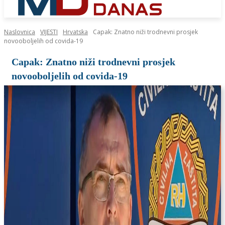
Naslovnica
VIJESTI
Hrvatska
Capak: Znatno niži trodnevni prosjek
novooboljelih od covida-19
Capak: Znatno niži trodnevni prosjek
novooboljelih od covida-19