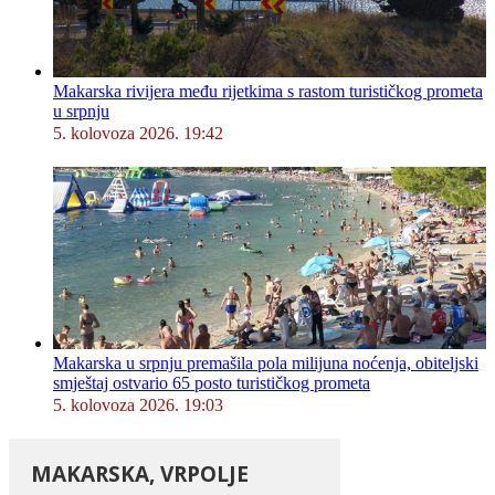
Makarska rivijera među rijetkima s rastom turističkog prometa
u srpnju
5. kolovoza 2026. 19:42
Makarska u srpnju premašila pola milijuna noćenja, obiteljski
smještaj ostvario 65 posto turističkog prometa
5. kolovoza 2026. 19:03