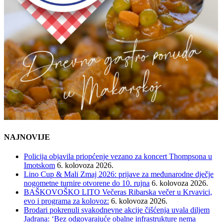
NAJNOVIJE
Policija objavila priopćenje vezano za koncert Thompsona u
Imotskom
6. kolovoza 2026.
Lino Cup & Mali Zmaj 2026: prijave za međunarodne dječje
nogometne turnire otvorene do 10. rujna
6. kolovoza 2026.
BAŠKOVOŠKO LITO Večeras Ribarska večer u Krvavici,
evo i programa za kolovoz:
6. kolovoza 2026.
Brodari pokrenuli svakodnevne akcije čišćenja uvala diljem
Jadrana: ‘Bez odgovarajuće obalne infrastrukture nema