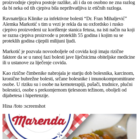
proizvodnje cjepiva postoje razlike, ali i da on osobno ne zna razlog
da bi neka od tih cjepiva bila neprihvatljiva iz etičnih razloga.
Ravnateljica Klinike za infektivne bolesti “Dr. Fran Mihaljević”
Alemka Markotić s tim u vezi je rekla da su oxfordsko i rusko
cjepivo proizvedeni uz korištenje stanica fetusa, na isti način na koji
se razna cjepiva proizvode u proteklih 55 godina i kojim su se
proteklih godina cijepili milijuni ljudi.
Markotić je pozvala novooboljele od covida koji imaju rizične
faktore da se u ranoj fazi bolesti jave liječnicima obiteljske medicine
ili u ustanove za liječenje covida.
Kao rizične čimbenike nabrojala je stariju dob bolesnika, karcinom,
kronične bubrežne bolesti, srčane bolesnike i imunokompromitirane
osobe. U riziku su i osobe na kemoterapiji, pušači, trudnice, plućni
bolesnici, osobe s prekomjernom tjelesnom težinom, oboljeli od
dijabetesa i hipertenzije.
Hina /foto :screenshot