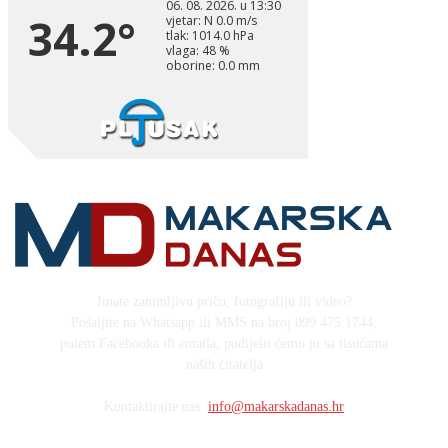
Imate zanimljivu priču, fotografiju ili video?
Pošaljite na Whatsapp ili MMS na broj 099 475 1744,
putem Facebooka ili emaila, podijelit ćemo ju sa tisućama
naših čitatelja
Kontaktirajte nas:
info@makarskadanas.hr
Stock images by Depositphotos