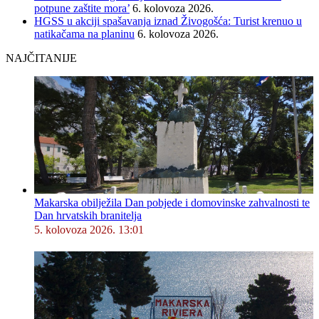
potpune zaštite mora’
6. kolovoza 2026.
HGSS u akciji spašavanja iznad Živogošća: Turist krenuo u
natikačama na planinu
6. kolovoza 2026.
NAJČITANIJE
Makarska obilježila Dan pobjede i domovinske zahvalnosti te
Dan hrvatskih branitelja
5. kolovoza 2026. 13:01