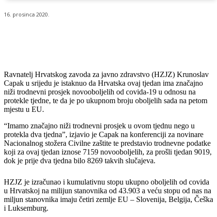
16. prosinca 2020.
Ravnatelj Hrvatskog zavoda za javno zdravstvo (HZJZ) Krunoslav
Capak u srijedu je istaknuo da Hrvatska ovaj tjedan ima značajno
niži trodnevni prosjek novooboljelih od covida-19 u odnosu na
protekle tjedne, te da je po ukupnom broju oboljelih sada na petom
mjestu u EU.
“Imamo značajno niži trodnevni prosjek u ovom tjednu nego u
protekla dva tjedna”, izjavio je Capak na konferenciji za novinare
Nacionalnog stožera Civilne zaštite te predstavio trodnevne podatke
koji za ovaj tjedan iznose 7159 novooboljelih, za prošli tjedan 9019,
dok je prije dva tjedna bilo 8269 takvih slučajeva.
HZJZ je izračunao i kumulativnu stopu ukupno oboljelih od covida
u Hrvatskoj na milijun stanovnika od 43.903 a veću stopu od nas na
miljun stanovnika imaju četiri zemlje EU – Slovenija, Belgija, Češka
i Luksemburg.