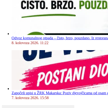
Odvoz komunalnog otpada – čisto, brzo, pouzdano. Iz restorana,
8. kolovoza 2026. 11:22
Započeli upisi u ŽRK Makarska: Poziv djevojčicama od osam god
7. kolovoza 2026. 15:58