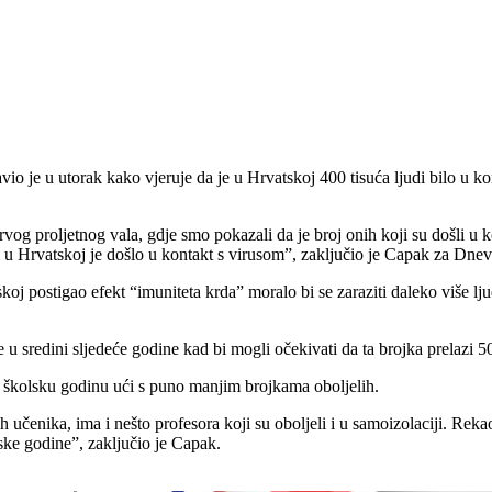
je u utorak kako vjeruje da je u Hrvatskoj 400 tisuća ljudi bilo u kont
og proljetnog vala, gdje smo pokazali da je broj onih koji su došli u k
i u Hrvatskoj je došlo u kontakt s virusom”, zaključio je Capak za Dn
skoj postigao efekt “imuniteta krda” moralo bi se zaraziti daleko više lj
e u sredini sljedeće godine kad bi mogli očekivati da ta brojka prelazi 5
 u školsku godinu ući s puno manjim brojkama oboljelih.
učenika, ima i nešto profesora koji su oboljeli i u samoizolaciji. Rekao 
ske godine”, zaključio je Capak.