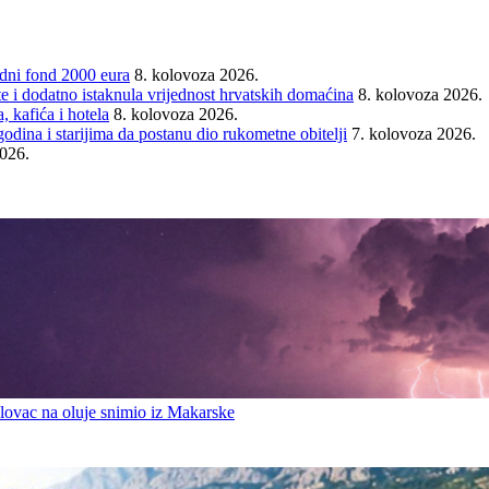
ni fond 2000 eura
8. kolovoza 2026.
e i dodatno istaknula vrijednost hrvatskih domaćina
8. kolovoza 2026.
 kafića i hotela
8. kolovoza 2026.
ina i starijima da postanu dio rukometne obitelji
7. kolovoza 2026.
2026.
ovac na oluje snimio iz Makarske