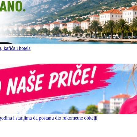
 kafića i hotela
ina i starijima da postanu dio rukometne obitelji