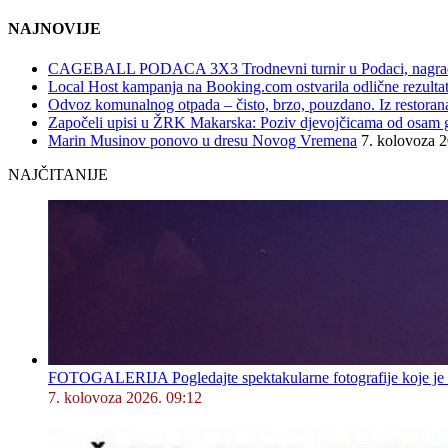
NAJNOVIJE
CAGEBALL PODACA 3X3 Trodnevni turnir u Podaci, nagrad
Local Host kampanja na Booking.com ostvarila odlične rezultat
Odvoz komunalnog otpada – čisto, brzo, pouzdano. Iz restorana,
Započeli upisi u ŽRK Makarska: Poziv djevojčicama od osam god
Marin Musinov ponovo u dresu Novog Vremena
7. kolovoza 
NAJČITANIJE
FOTOGALERIJA Pogledajte spektakularne fotografije koje je l
7. kolovoza 2026. 09:12