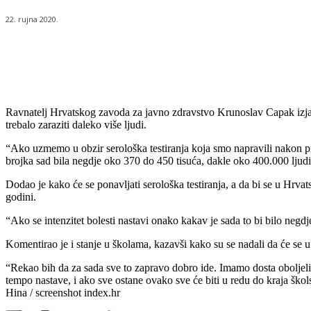
22. rujna 2020.
Udio
Ravnatelj Hrvatskog zavoda za javno zdravstvo Krunoslav Capak izjavio 
trebalo zaraziti daleko više ljudi.
“Ako uzmemo u obzir serološka testiranja koja smo napravili nakon prv
brojka sad bila negdje oko 370 do 450 tisuća, dakle oko 400.000 ljud
Dodao je kako će se ponavljati serološka testiranja, a da bi se u Hrvat
godini.
“Ako se intenzitet bolesti nastavi onako kakav je sada to bi bilo negdj
Komentirao je i stanje u školama, kazavši kako su se nadali da će se
“Rekao bih da za sada sve to zapravo dobro ide. Imamo dosta oboljelih 
tempo nastave, i ako sve ostane ovako sve će biti u redu do kraja škol
Hina / screenshot index.hr