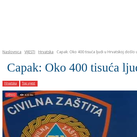
NASLOVNICA
Naslovnica
VIJESTI
Hrvatska
Capak: Oko 400 tisuća ljudi u Hrvatskoj došlo
Capak: Oko 400 tisuća lju
Hrvatska
Top vijest