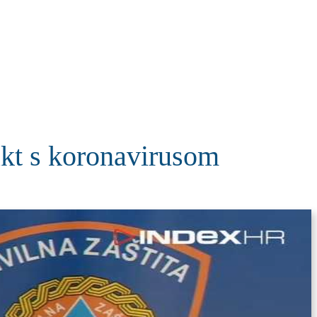
KOLUMNE
MORE
T
akt s koronavirusom