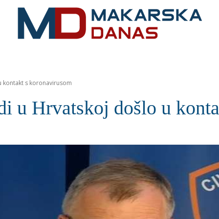
RIVIJERA
VIJESTI
MOZAIK
MAKARSKA
SPOR
 u kontakt s koronavirusom
di u Hrvatskoj došlo u kont