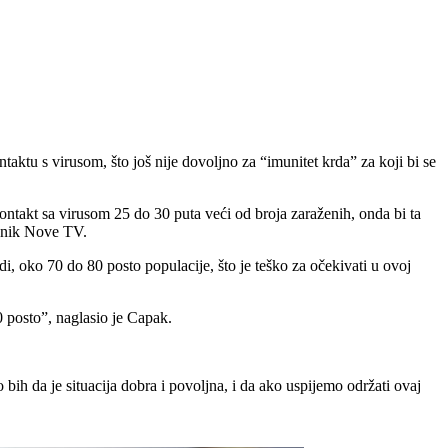
aktu s virusom, što još nije dovoljno za “imunitet krda” za koji bi se
ontakt sa virusom 25 do 30 puta veći od broja zaraženih, onda bi ta
evnik Nove TV.
udi, oko 70 do 80 posto populacije, što je teško za očekivati u ovoj
0 posto”, naglasio je Capak.
bih da je situacija dobra i povoljna, i da ako uspijemo održati ovaj