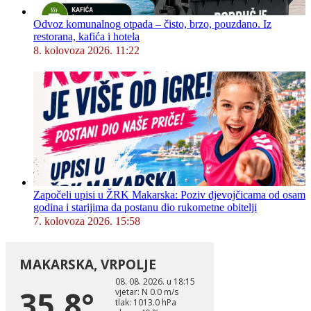
Odvoz komunalnog otpada – čisto, brzo, pouzdano. Iz
restorana, kafića i hotela
8. kolovoza 2026. 11:22
Započeli upisi u ŽRK Makarska: Poziv djevojčicama od osam
godina i starijima da postanu dio rukometne obitelji
7. kolovoza 2026. 15:58