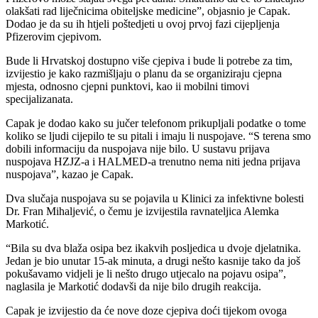
olakšati rad liječnicima obiteljske medicine”, objasnio je Capak.
Dodao je da su ih htjeli poštedjeti u ovoj prvoj fazi cijepljenja
Pfizerovim cjepivom.
Bude li Hrvatskoj dostupno više cjepiva i bude li potrebe za tim,
izvijestio je kako razmišljaju o planu da se organiziraju cjepna
mjesta, odnosno cjepni punktovi, kao ii mobilni timovi
specijalizanata.
Capak je dodao kako su jučer telefonom prikupljali podatke o tome
koliko se ljudi cijepilo te su pitali i imaju li nuspojave. “S terena smo
dobili informaciju da nuspojava nije bilo. U sustavu prijava
nuspojava HZJZ-a i HALMED-a trenutno nema niti jedna prijava
nuspojava”, kazao je Capak.
Dva slučaja nuspojava su se pojavila u Klinici za infektivne bolesti
Dr. Fran Mihaljević, o čemu je izvijestila ravnateljica Alemka
Markotić.
“Bila su dva blaža osipa bez ikakvih posljedica u dvoje djelatnika.
Jedan je bio unutar 15-ak minuta, a drugi nešto kasnije tako da još
pokušavamo vidjeli je li nešto drugo utjecalo na pojavu osipa”,
naglasila je Markotić dodavši da nije bilo drugih reakcija.
Capak je izvijestio da će nove doze cjepiva doći tijekom ovoga