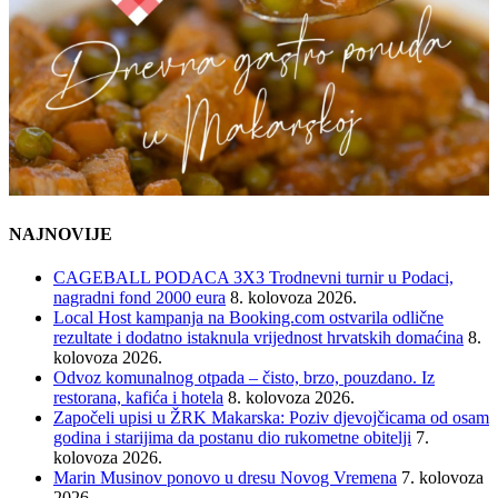
NAJNOVIJE
CAGEBALL PODACA 3X3 Trodnevni turnir u Podaci,
nagradni fond 2000 eura
8. kolovoza 2026.
Local Host kampanja na Booking.com ostvarila odlične
rezultate i dodatno istaknula vrijednost hrvatskih domaćina
8.
kolovoza 2026.
Odvoz komunalnog otpada – čisto, brzo, pouzdano. Iz
restorana, kafića i hotela
8. kolovoza 2026.
Započeli upisi u ŽRK Makarska: Poziv djevojčicama od osam
godina i starijima da postanu dio rukometne obitelji
7.
kolovoza 2026.
Marin Musinov ponovo u dresu Novog Vremena
7. kolovoza
2026.