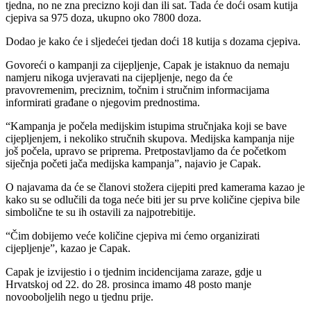
tjedna, no ne zna precizno koji dan ili sat. Tada će doći osam kutija
cjepiva sa 975 doza, ukupno oko 7800 doza.
Dodao je kako će i sljedećei tjedan doći 18 kutija s dozama cjepiva.
Govoreći o kampanji za cijepljenje, Capak je istaknuo da nemaju
namjeru nikoga uvjeravati na cijepljenje, nego da će
pravovremenim, preciznim, točnim i stručnim informacijama
informirati građane o njegovim prednostima.
“Kampanja je počela medijskim istupima stručnjaka koji se bave
cijepljenjem, i nekoliko stručnih skupova. Medijska kampanja nije
još počela, upravo se priprema. Pretpostavljamo da će početkom
siječnja početi jača medijska kampanja”, najavio je Capak.
O najavama da će se članovi stožera cijepiti pred kamerama kazao je
kako su se odlučili da toga neće biti jer su prve količine cjepiva bile
simbolične te su ih ostavili za najpotrebitije.
“Čim dobijemo veće količine cjepiva mi ćemo organizirati
cijepljenje”, kazao je Capak.
Capak je izvijestio i o tjednim incidencijama zaraze, gdje u
Hrvatskoj od 22. do 28. prosinca imamo 48 posto manje
novooboljelih nego u tjednu prije.