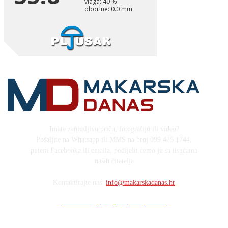
Imate zanimljivu priču, fotografiju ili video?
Pošaljite na Whatsapp ili MMS na broj 099 475 1744,
putem Facebooka ili emaila, podijelit ćemo ju sa tisućama
naših čitatelja
Kontaktirajte nas:
info@makarskadanas.hr
Stock images by Depositphotos