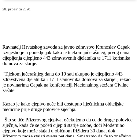
28. prosinca 2020.
Ravnatelj Hrvatskog zavoda za javno zdravstvo Krunoslav Capak
izvijestio je u ponedjeljak kako je tijekom jučerašnjeg, prvog dana
cijepljenja cijepljeno 443 zdravstvenih djelatnika te 1711 korisnika
domova za starije.
“Tijekom jučerašnjeg dana do 19 sati ukupno je cijepljeno 443
zdravstvena djelatnika i 1711 stanovnika domova za starije”, rekao
je novinarima Capak na konferenciji Nacionalnog stožera Civilne
zaštite.
Kazao je kako cjepivo neće biti dostupno liječnicima obiteljske
medicine prije druge polovice siječnja.
“Što se tiče Pfizerovog cjepiva, očekujemo da će do druge polovice
siječnja, kada će se početi cijepiti starije osobe, doći Modernino
cjepivo koje može stajati u običnom frižideru 30 dana, dok
Pfizerovo može stajati svega pet dana. Smatramo da će to značajno