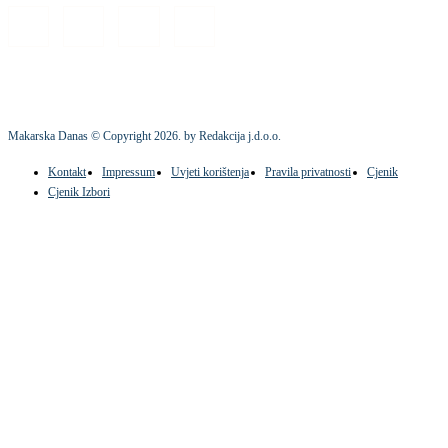
Makarska Danas © Copyright
2026
. by Redakcija j.d.o.o.
Kontakt
Impressum
Uvjeti korištenja
Pravila privatnosti
Cjenik
Cjenik Izbori