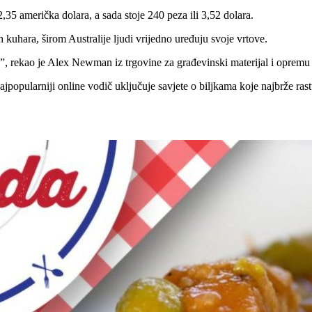
,35 američka dolara, a sada stoje 240 peza ili 3,52 dolara.
 kuhara, širom Australije ljudi vrijedno uređuju svoje vrtove.
a”, rekao je Alex Newman iz trgovine za građevinski materijal i oprem
ajpopularniji online vodič uključuje savjete o biljkama koje najbrže ras