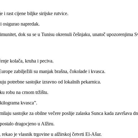
i rast cijene biljke sirijske rutvice.
i i osigurao napredak.
ju imunitet, dok su se u Tunisu okrenuli češnjaku, unatoč upozorenjima S
enje kolača, kruha i peciva.
urope zabilježili su manjak brašna, čokolade i kvasca.
puju potrebne sastojke izravno od lokalnih pekarnica.
tku robu na crnom tržištu.
 kilograma kvasca”.
laju sastojke za obilne večere poslije zalaska Sunca kada završava dn
 postalo dragocjeno u Alžiru.
rekao je vlasnik trgovine u alžirskoj četvrti El-Ašur.