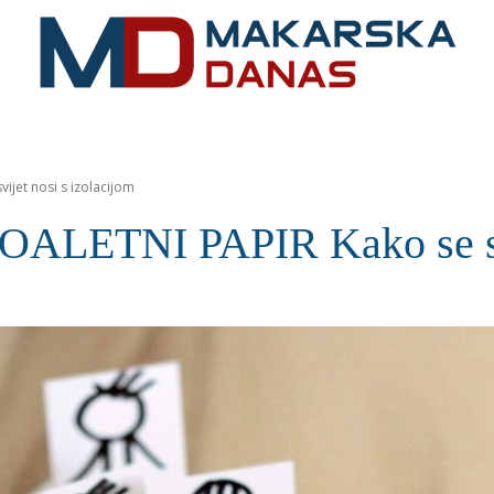
RIVIJERA
VIJESTI
MOZAIK
MAKARSKA
SPOR
ijet nosi s izolacijom
LETNI PAPIR Kako se svij