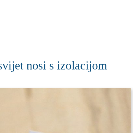
KOLUMNE
MORE
T
et nosi s izolacijom