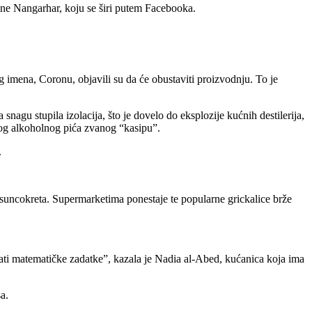
ajine Nangarhar, koju se širi putem Facebooka.
 imena, Coronu, objavili su da će obustaviti proizvodnju. To je
nagu stupila izolacija, što je dovelo do eksplozije kućnih destilerija,
nog alkoholnog pića zvanog “kasipu”.
.
e suncokreta. Supermarketima ponestaje te popularne grickalice brže
vati matematičke zadatke”, kazala je Nadia al-Abed, kućanica koja ima
a.