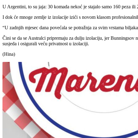
U Argentini, to su jaja: 30 komada nekoć je stajalo samo 160 peza ili 2
I dok će mnoge zemlje iz izolacije izići s novom klasom profesionalnih
“U zadnjih mjesec dana povećala se potražnja za svim vrstama biljak
Čini se da se Australci pripremaju za dulju izolaciju, jer Bunningsov n
susjeda i osigurali veću privatnost u izolaciji.
(Hina)