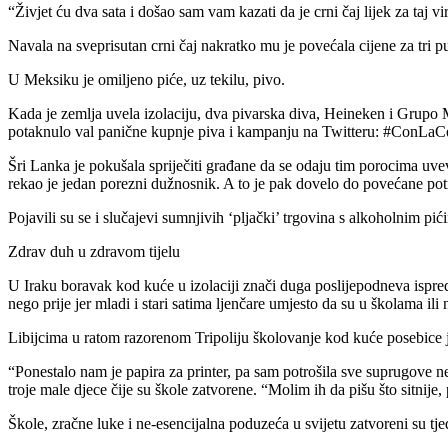
“Živjet ću dva sata i došao sam vam kazati da je crni čaj lijek za taj 
Navala na sveprisutan crni čaj nakratko mu je povećala cijene za tri put
U Meksiku je omiljeno piće, uz tekilu, pivo.
Kada je zemlja uvela izolaciju, dva pivarska diva, Heineken i Grupo M
potaknulo val panične kupnje piva i kampanju na Twitteru: #ConLaCe
Šri Lanka je pokušala spriječiti građane da se odaju tim porocima uvevš
rekao je jedan porezni dužnosnik. A to je pak dovelo do povećane po
Pojavili su se i slučajevi sumnjivih ‘pljački’ trgovina s alkoholnim pi
Zdrav duh u zdravom tijelu
U Iraku boravak kod kuće u izolaciji znači duga poslijepodneva ispred
nego prije jer mladi i stari satima ljenčare umjesto da su u školama ili 
Libijcima u ratom razorenom Tripoliju školovanje kod kuće posebice j
“Ponestalo nam je papira za printer, pa sam potrošila sve suprugove n
troje male djece čije su škole zatvorene. “Molim ih da pišu što sitnije,
Škole, zračne luke i ne-esencijalna poduzeća u svijetu zatvoreni su tj