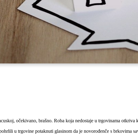
ncuskoj, očekivano, brašno. Roba koja nedostaje u trgovinama otkriva 
i pohrlili u trgovine potaknuti glasinom da je novorođenče s brkovima s