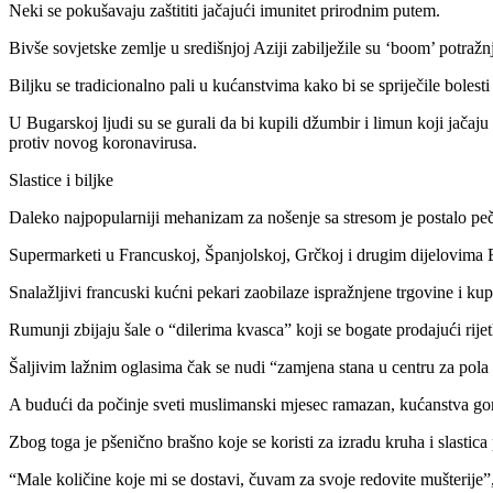
Neki se pokušavaju zaštititi jačajući imunitet prirodnim putem.
Bivše sovjetske zemlje u središnjoj Aziji zabilježile su ‘boom’ potražnje 
Biljku se tradicionalno pali u kućanstvima kako bi se spriječile bolest
U Bugarskoj ljudi su se gurali da bi kupili džumbir i limun koji jača
protiv novog koronavirusa.
Slastice i biljke
Daleko najpopularniji mehanizam za nošenje sa stresom je postalo peč
Supermarketi u Francuskoj, Španjolskoj, Grčkoj i drugim dijelovima E
Snalažljivi francuski kućni pekari zaobilaze ispražnjene trgovine i ku
Rumunji zbijaju šale o “dilerima kvasca” koji se bogate prodajući rije
Šaljivim lažnim oglasima čak se nudi “zamjena stana u centru za pola
A budući da počinje sveti muslimanski mjesec ramazan, kućanstva gomi
Zbog toga je pšenično brašno koje se koristi za izradu kruha i slastica
“Male količine koje mi se dostavi, čuvam za svoje redovite mušterije”, 