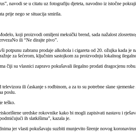
virus”, navodi se u citatu uz fotografiju djeteta, navodno iz istočne pokr
a prije nego se situacija smirila.
odelo, koji proizvodi omiljeni meksički brend, sada nažalost zlosretnog
rvezaNo ili “Ne dirajte pivo”.
i potpunu zabranu prodaje alkohola i cigareta od 20. ožujka kada je na s
tražnje za šećerom, ključnim sastojkom za proizvodnju lokalnog ilegal
ćima čiji su vlasnici zapravo pokušavali ilegalno prodati dragocjenu robu
 televizora ili ćaskanje s rodbinom, a za to su potrebne slane sjemenk
na poslu.
e teško.
eiskorištene uredske rokovnike kako bi mogli zapisivati nastavu i rješa
 podmićujući ih slatkišima”, kazala je.
ednima jer vlasti pokušavaju suzbiti munjevito širenje novog koronavirus