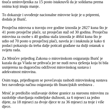
tisuća umirovljenika za 15 posto istaknuvši da je solidarna prema
onima koji imaju manje.
To dokazuje i uvođenje nacionalne mirovne koje je u pripremi,
dodala je Burić.
Prosječna mirovna u travnju ove godine iznosila je 2827 kuna što je
41 posto prosječne plaće, uz prosječan staž od 30 godina. Prosječna
mirovina za osobe s 40 godina staža iznosila je 4664 kuna što je
udio od 70 posto u prosječnoj plaći, navela je i istaknula je kako ti
podaci pokazuju da treba dalje poticati građane na dulji ostanak u
svijetu rada.
Za Mrsićev prijedlog Zakona o mirovinskom osiguranju Burić je
kazala da ga Vlada ne prihvaća jer ne nudi nova rješenja koja bi bila
usmjerena na dugoročnu održivost mirovinskog sustava i
adekvatnost mirovina.
Osim toga, prijedlogom se povećavaju rashodi mirovinskog sustava
bez navođenja načina osiguranja tih financijskih sredstava .
Mrsić je predložio snižavanje dobne granice za starosnu mirovinu za
razdoblje obavljanja roditeljske dužnosti, za 6 mjeseci za jedno
dijete, za 18 mjeseci za dvoje djece te za 36 mjeseci za troje i više
djece.