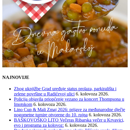
NAJNOVIJE
Zbog uknjižbe Grad uređuje status prolaza, parkirališta i
zelene površine u Radićevoj ulici
6. kolovoza 2026.
Policija objavila priopćenje vezano za koncert Thompsona u
Imotskom
6. kolovoza 2026.
Lino Cup & Mali Zmaj 2026: prijave za međunarodne dječje
nogometne turnire otvorene do 10. rujna
6. kolovoza 2026.
BAŠKOVOŠKO LITO Večeras Ribarska večer u Krvavici,
evo i programa za kolovoz:
6. kolovoza 2026.