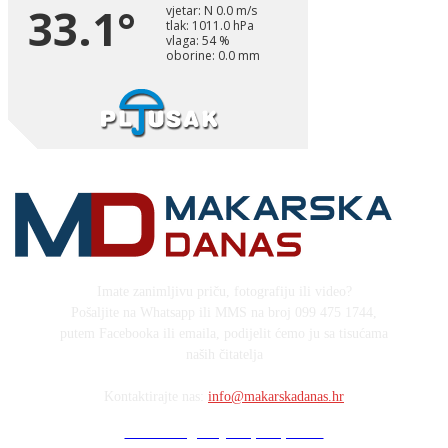
Imate zanimljivu priču, fotografiju ili video?
Pošaljite na Whatsapp ili MMS na broj 099 475 1744,
putem Facebooka ili emaila, podijelit ćemo ju sa tisućama
naših čitatelja
Kontaktirajte nas:
info@makarskadanas.hr
Stock images by Depositphotos