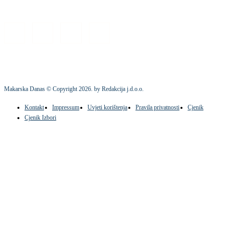
Makarska Danas © Copyright
2026
. by Redakcija j.d.o.o.
Kontakt
Impressum
Uvjeti korištenja
Pravila privatnosti
Cjenik
Cjenik Izbori