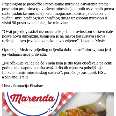
Prijedlogom je predložio i razdvajanje mirovina ostvarenih prema
posebnim propisima (povlaštene mirovine) od onih ostvarenih prema
stažu (radničke mirovine), kao i mogućnost korištenja dodatka u
slučaju smrti bračnog/izvanbračnog druga uz osobnu mirovinu u
visini 50 posto svote obiteljske mirovine.
“Ovaj prijedlog sadrži niz novima koje bi mirovinskom sustavu dale
posve novu dimenziju, usmjeren je na razvoj tog sustava i nova
rješenja …ovo je zakon za neko novo vrijeme”, kazao je Mrsić.
Oporba je Mrsićev prijedlog ocijenila dobrim međutim svjesna je da
ga vladajući neće prihvatiti.
„Ne očekujte valjda da će Vlada koja je dio toga obećavala pa četiri
godine nije napravila ništa uvažiti dio tih mjera za poboljšanje
funkcioniranja mirovinskog sustava”, poručio je zastupnik HSU-
a Silvano Hrelja.
Hina / ilustracija Pixabay