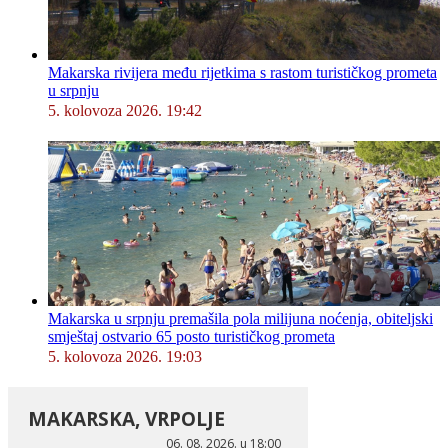
Makarska rivijera među rijetkima s rastom turističkog prometa
u srpnju
5. kolovoza 2026. 19:42
Makarska u srpnju premašila pola milijuna noćenja, obiteljski
smještaj ostvario 65 posto turističkog prometa
5. kolovoza 2026. 19:03