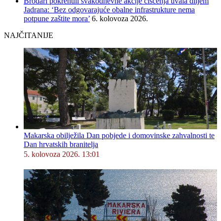
Brodari pokrenuli svakodnevne akcije čišćenja uvala diljem
Jadrana: ‘Bez odgovarajuće obalne infrastrukture nema
potpune zaštite mora’
6. kolovoza 2026.
NAJČITANIJE
Makarska obilježila Dan pobjede i domovinske zahvalnosti te
Dan hrvatskih branitelja
5. kolovoza 2026. 13:01