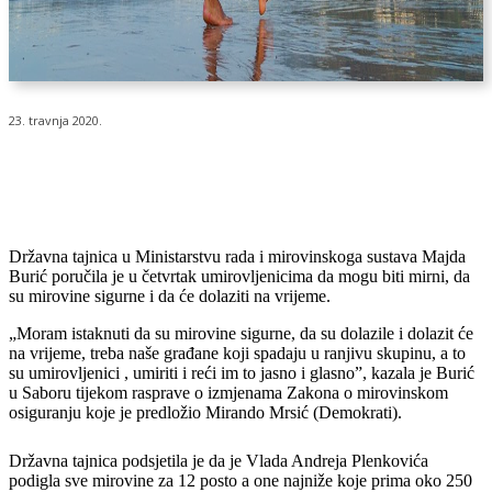
23. travnja 2020.
Državna tajnica u Ministarstvu rada i mirovinskoga sustava Majda
Burić poručila je u četvrtak umirovljenicima da mogu biti mirni, da
su mirovine sigurne i da će dolaziti na vrijeme.
„Moram istaknuti da su mirovine sigurne, da su dolazile i dolazit će
na vrijeme, treba naše građane koji spadaju u ranjivu skupinu, a to
su umirovljenici , umiriti i reći im to jasno i glasno”, kazala je Burić
u Saboru tijekom rasprave o izmjenama Zakona o mirovinskom
osiguranju koje je predložio Mirando Mrsić (Demokrati).
Državna tajnica podsjetila je da je Vlada Andreja Plenkovića
podigla sve mirovine za 12 posto a one najniže koje prima oko 250