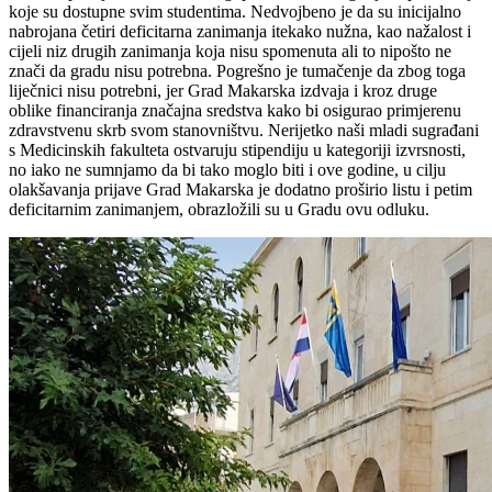
koje su dostupne svim studentima. Nedvojbeno je da su inicijalno
nabrojana četiri deficitarna zanimanja itekako nužna, kao nažalost i
cijeli niz drugih zanimanja koja nisu spomenuta ali to nipošto ne
znači da gradu nisu potrebna. Pogrešno je tumačenje da zbog toga
liječnici nisu potrebni, jer Grad Makarska izdvaja i kroz druge
oblike financiranja značajna sredstva kako bi osigurao primjerenu
zdravstvenu skrb svom stanovništvu. Nerijetko naši mladi sugrađani
s Medicinskih fakulteta ostvaruju stipendiju u kategoriji izvrsnosti,
no iako ne sumnjamo da bi tako moglo biti i ove godine, u cilju
olakšavanja prijave Grad Makarska je dodatno proširio listu i petim
deficitarnim zanimanjem, obrazložili su u Gradu ovu odluku.