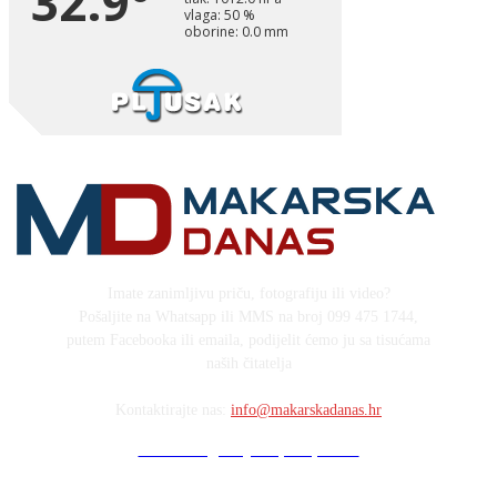
Imate zanimljivu priču, fotografiju ili video?
Pošaljite na Whatsapp ili MMS na broj 099 475 1744,
putem Facebooka ili emaila, podijelit ćemo ju sa tisućama
naših čitatelja
Kontaktirajte nas:
info@makarskadanas.hr
Stock images by Depositphotos