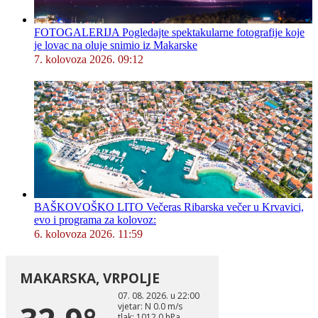
FOTOGALERIJA Pogledajte spektakularne fotografije koje
je lovac na oluje snimio iz Makarske
7. kolovoza 2026. 09:12
BAŠKOVOŠKO LITO Večeras Ribarska večer u Krvavici,
evo i programa za kolovoz:
6. kolovoza 2026. 11:59