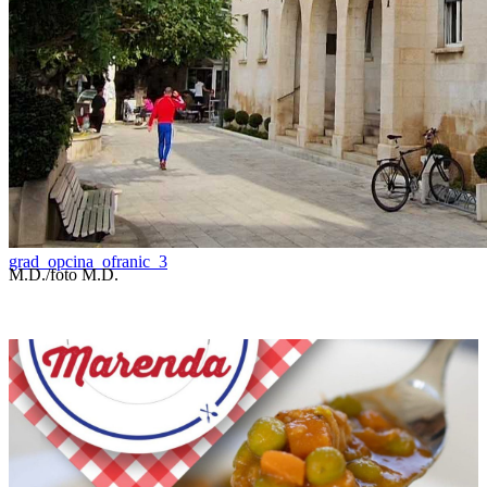
grad_opcina_ofranic_3
M.D./foto M.D.