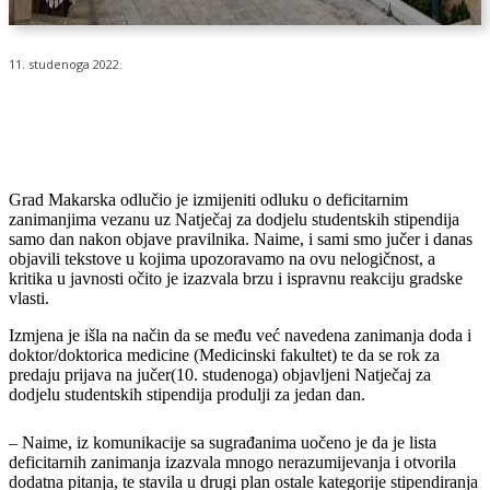
11. studenoga 2022.
Grad Makarska odlučio je izmijeniti odluku o deficitarnim
zanimanjima vezanu uz Natječaj za dodjelu studentskih stipendija
samo dan nakon objave pravilnika. Naime, i sami smo jučer i danas
objavili tekstove u kojima upozoravamo na ovu nelogičnost, a
kritika u javnosti očito je izazvala brzu i ispravnu reakciju gradske
vlasti.
Izmjena je išla na način da se među već navedena zanimanja doda i
doktor/doktorica medicine (Medicinski fakultet) te da se rok za
predaju prijava na jučer(10. studenoga) objavljeni Natječaj za
dodjelu studentskih stipendija produlji za jedan dan.
– Naime, iz komunikacije sa sugrađanima uočeno je da je lista
deficitarnih zanimanja izazvala mnogo nerazumijevanja i otvorila
dodatna pitanja, te stavila u drugi plan ostale kategorije stipendiranja