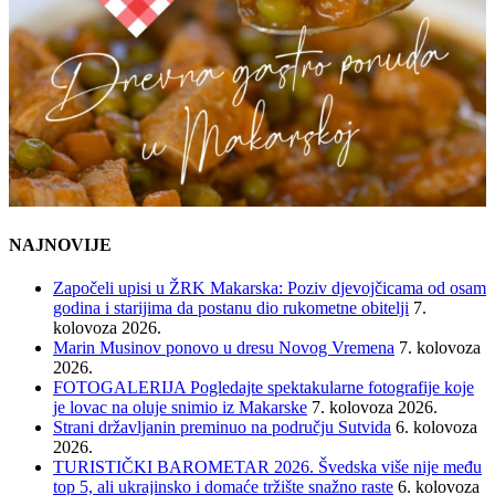
NAJNOVIJE
Započeli upisi u ŽRK Makarska: Poziv djevojčicama od osam
godina i starijima da postanu dio rukometne obitelji
7.
kolovoza 2026.
Marin Musinov ponovo u dresu Novog Vremena
7. kolovoza
2026.
FOTOGALERIJA Pogledajte spektakularne fotografije koje
je lovac na oluje snimio iz Makarske
7. kolovoza 2026.
Strani državljanin preminuo na području Sutvida
6. kolovoza
2026.
TURISTIČKI BAROMETAR 2026. Švedska više nije među
top 5, ali ukrajinsko i domaće tržište snažno raste
6. kolovoza