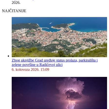
2026.
NAJČITANIJE
Zbog uknjižbe Grad uređuje status prolaza, parkirališta i
zelene površine u Radićevoj ulici
6. kolovoza 2026. 15:09