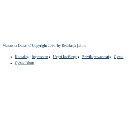
Makarska Danas © Copyright
2026
. by Redakcija j.d.o.o.
Kontakt
Impressum
Uvjeti korištenja
Pravila privatnosti
Cjenik
Cjenik Izbori