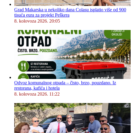
Grad Makarska u nekoliko dana Colasu isplatio više od 900
tisuća eura za projekt Peškera
8. kolovoza 2026. 20:05
Odvoz komunalnog otpada – čisto, brzo, pouzdano. Iz
restorana, kafića i hotela
8. kolovoza 2026. 11:22