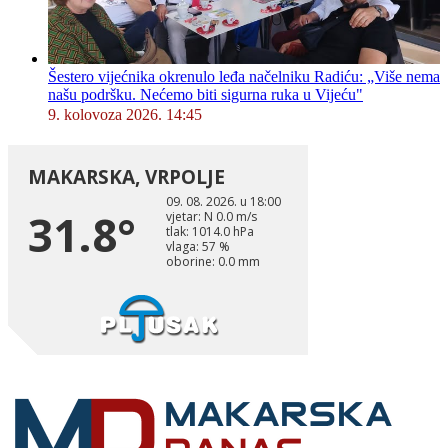
Šestero vijećnika okrenulo leđa načelniku Radiću: „Više nema
našu podršku. Nećemo biti sigurna ruka u Vijeću"
9. kolovoza 2026. 14:45