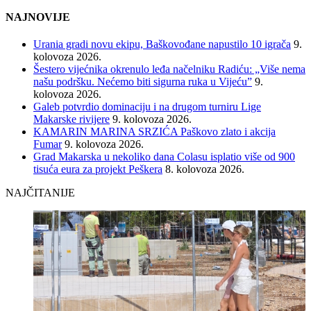
NAJNOVIJE
Urania gradi novu ekipu, Baškovođane napustilo 10 igrača
9.
kolovoza 2026.
Šestero vijećnika okrenulo leđa načelniku Radiću: „Više nema
našu podršku. Nećemo biti sigurna ruka u Vijeću”
9.
kolovoza 2026.
Galeb potvrdio dominaciju i na drugom turniru Lige
Makarske rivijere
9. kolovoza 2026.
KAMARIN MARINA SRZIĆA Paškovo zlato i akcija
Fumar
9. kolovoza 2026.
Grad Makarska u nekoliko dana Colasu isplatio više od 900
tisuća eura za projekt Peškera
8. kolovoza 2026.
NAJČITANIJE