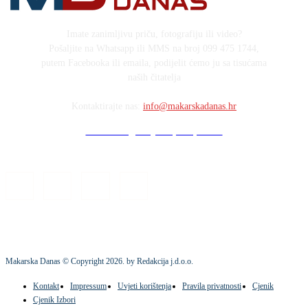
Imate zanimljivu priču, fotografiju ili video?
Pošaljite na Whatsapp ili MMS na broj 099 475 1744,
putem Facebooka ili emaila, podijelit ćemo ju sa tisućama
naših čitatelja
Kontaktirajte nas:
info@makarskadanas.hr
Stock images by Depositphotos
Makarska Danas © Copyright
2026
. by Redakcija j.d.o.o.
Kontakt
Impressum
Uvjeti korištenja
Pravila privatnosti
Cjenik
Cjenik Izbori