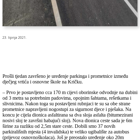
23. lipnja 2021.
Prošli tjedan završeno je uređenje parkinga i prometnice između
dječjeg vrtića i osnovne škole na Kričku.
– Prvo je postavljeno cca 170 m cijevi oborinske odvodnje na dubini
od 3 metra sa potrebnim padovima, opojnim šahtama, rešetkama i
slivnicima. Nakon toga su postavljeni rubnjaci te su sa obe strane
prometnice napravljeni nogostupi za sigurnost djece i pješaka. Na
koncu je cijela dionica asfaltirana sa dva sloja asfalta (bitumezirani
nosivi sloj te završni habajući sloj). Nova dionica ceste sada je 6m
širine za razliku od 2,5m stare ceste. Dobili smo 37 novih
parkirališnih mjesta (4 invalidska) te veliko ugibalište za autobus
(prijevoz osnovnoškolaca). Još je preostalo uređenje oko 20m