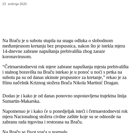
23. svibnja 2020.
Na Braču je u subotu stupila na snagu odluka o slobodnom
međumjesnom kretanju bez propusnica, nakon što je istekla mjera
14-dnevne zabrane napuštanja prebivališta zbog zaraze
koronavirusom.
“Četrnaestodnevni rok mjere zabrane napuštanja mjesta prebivališta
i stalnog boravišta na Braču istekao je u ponoć u noći s petka na
subotu pa su od danas ukinute propusnice za kretanje,” rekao je za
Hinu načelnik Kriznog stožera Brača Nikola Martinić Dragan.
Dodao je i kako je od danas ponovno uspostavljena trajektna linija
Sumartin-Makarska.
Napomenuo je i kako će u ponedjeljak isteći i četrnaestodnevni rok
mjera Nacionalnog stožera civilne zaštite koje su se odnosile na
zabranu rada trgovina i restorana na Braču.
Na Braču se život vraća u normalu