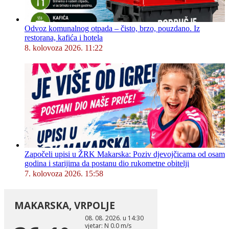
Odvoz komunalnog otpada – čisto, brzo, pouzdano. Iz
restorana, kafića i hotela
8. kolovoza 2026. 11:22
Započeli upisi u ŽRK Makarska: Poziv djevojčicama od osam
godina i starijima da postanu dio rukometne obitelji
7. kolovoza 2026. 15:58