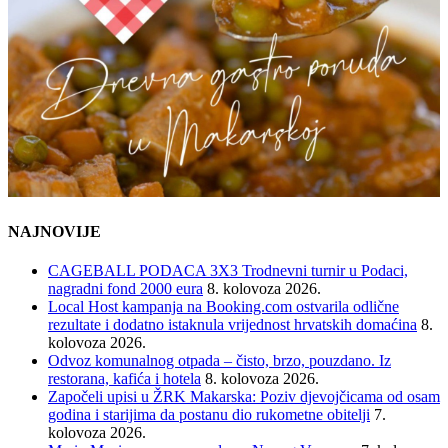
NAJNOVIJE
CAGEBALL PODACA 3X3 Trodnevni turnir u Podaci,
nagradni fond 2000 eura
8. kolovoza 2026.
Local Host kampanja na Booking.com ostvarila odlične
rezultate i dodatno istaknula vrijednost hrvatskih domaćina
8.
kolovoza 2026.
Odvoz komunalnog otpada – čisto, brzo, pouzdano. Iz
restorana, kafića i hotela
8. kolovoza 2026.
Započeli upisi u ŽRK Makarska: Poziv djevojčicama od osam
godina i starijima da postanu dio rukometne obitelji
7.
kolovoza 2026.