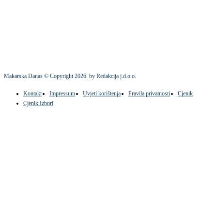
Makarska Danas © Copyright
2026
. by Redakcija j.d.o.o.
Kontakt
Impressum
Uvjeti korištenja
Pravila privatnosti
Cjenik
Cjenik Izbori