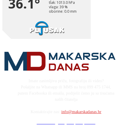
Imate zanimljivu priču, fotografiju ili video?
Pošaljite na Whatsapp ili MMS na broj 099 475 1744,
putem Facebooka ili emaila, podijelit ćemo ju sa tisućama
naših čitatelja
Kontaktirajte nas:
info@makarskadanas.hr
Stock images by Depositphotos