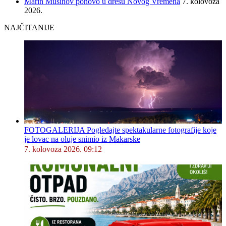
Marin Musinov ponovo u dresu Novog Vremena
7. kolovoza
2026.
NAJČITANIJE
FOTOGALERIJA Pogledajte spektakularne fotografije koje
je lovac na oluje snimio iz Makarske
7. kolovoza 2026. 09:12