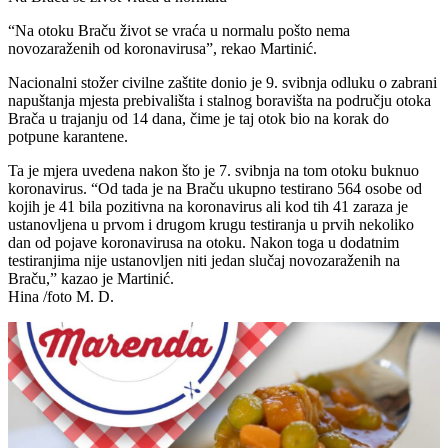
“Na otoku Braču život se vraća u normalu pošto nema
novozaraženih od koronavirusa”, rekao Martinić.
Nacionalni stožer civilne zaštite donio je 9. svibnja odluku o zabrani
napuštanja mjesta prebivališta i stalnog boravišta na području otoka
Brača u trajanju od 14 dana, čime je taj otok bio na korak do
potpune karantene.
Ta je mjera uvedena nakon što je 7. svibnja na tom otoku buknuo
koronavirus. “Od tada je na Braču ukupno testirano 564 osobe od
kojih je 41 bila pozitivna na koronavirus ali kod tih 41 zaraza je
ustanovljena u prvom i drugom krugu testiranja u prvih nekoliko
dan od pojave koronavirusa na otoku. Nakon toga u dodatnim
testiranjima nije ustanovljen niti jedan slučaj novozaraženih na
Braču,” kazao je Martinić.
Hina /foto M. D.