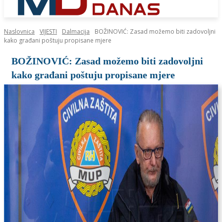
Naslovnica
VIJESTI
Dalmacija
BOŽINOVIĆ: Zasad možemo biti zadovoljni
kako građani poštuju propisane mjere
BOŽINOVIĆ: Zasad možemo biti zadovoljni
kako građani poštuju propisane mjere