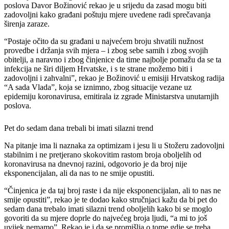
poslova Davor Božinović rekao je u srijedu da zasad mogu biti
zadovoljni kako građani poštuju mjere uvedene radi sprečavanja
širenja zaraze.
“Postaje očito da su građani u najvećem broju shvatili nužnost
provedbe i držanja svih mjera – i zbog sebe samih i zbog svojih
obitelji, a naravno i zbog činjenice da time najbolje pomažu da se ta
infekcija ne širi diljem Hrvatske, i s te strane možemo biti i
zadovoljni i zahvalni”, rekao je Božinović u emisiji Hrvatskog radija
“A sada Vlada”, koja se iznimno, zbog situacije vezane uz
epidemiju koronavirusa, emitirala iz zgrade Ministarstva unutarnjih
poslova.
Pet do sedam dana trebali bi imati silazni trend
Na pitanje ima li naznaka za optimizam i jesu li u Stožeru zadovoljni
stabilnim i ne pretjerano skokovitim rastom broja oboljelih od
koronavirusa na dnevnoj razini, odgovorio je da broj nije
eksponencijalan, ali da nas to ne smije opustiti.
“Činjenica je da taj broj raste i da nije eksponencijalan, ali to nas ne
smije opustiti”, rekao je te dodao kako stručnjaci kažu da bi pet do
sedam dana trebalo imati silazni trend oboljelih kako bi se moglo
govoriti da su mjere doprle do najvećeg broja ljudi, “a mi to još
uvijek nemamo”. Rekao je i da se promišlja o tome gdje se treba