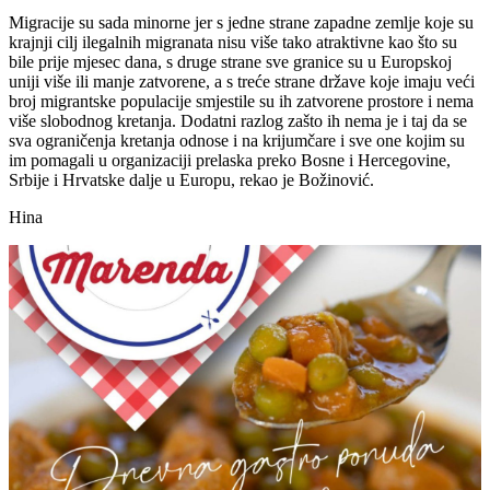
Migracije su sada minorne jer s jedne strane zapadne zemlje koje su
krajnji cilj ilegalnih migranata nisu više tako atraktivne kao što su
bile prije mjesec dana, s druge strane sve granice su u Europskoj
uniji više ili manje zatvorene, a s treće strane države koje imaju veći
broj migrantske populacije smjestile su ih zatvorene prostore i nema
više slobodnog kretanja. Dodatni razlog zašto ih nema je i taj da se
sva ograničenja kretanja odnose i na krijumčare i sve one kojim su
im pomagali u organizaciji prelaska preko Bosne i Hercegovine,
Srbije i Hrvatske dalje u Europu, rekao je Božinović.
Hina