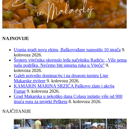
NAJNOVIJE
Urania gradi novu ekipu, Baškovođane napustilo 10 igrača
9.
kolovoza 2026.
Šestero vijećnika okrenulo leđa načelniku Radiću: „Više nema
našu podršku. Nećemo biti sigurna ruka u Vijeću”
9.
kolovoza 2026.
Galeb potvrdio dominaciju i na drugom turniru Lige
Makarske rivijere
9. kolovoza 2026.
KAMARIN MARINA SRZIĆA Paškovo zlato i akcija
Fumar
9. kolovoza 2026.
Grad Makarska u nekoliko dana Colasu isplatio više od 900
tisuća eura za projekt Peškera
8. kolovoza 2026.
NAJČITANIJE