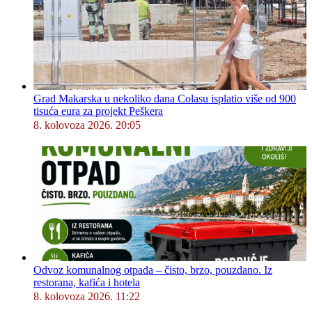
Grad Makarska u nekoliko dana Colasu isplatio više od 900
tisuća eura za projekt Peškera
8. kolovoza 2026. 20:05
Odvoz komunalnog otpada – čisto, brzo, pouzdano. Iz
restorana, kafića i hotela
8. kolovoza 2026. 11:22