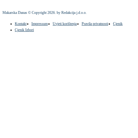
Makarska Danas © Copyright
2026
. by Redakcija j.d.o.o.
Kontakt
Impressum
Uvjeti korištenja
Pravila privatnosti
Cjenik
Cjenik Izbori