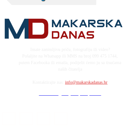
Imate zanimljivu priču, fotografiju ili video?
Pošaljite na Whatsapp ili MMS na broj 099 475 1744,
putem Facebooka ili emaila, podijelit ćemo ju sa tisućama
naših čitatelja
Kontaktirajte nas:
info@makarskadanas.hr
Stock images by Depositphotos