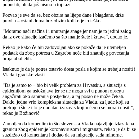
popustiti, ali da još nismo u toj fazi.
Pozvao je sve da se, bez obzira na lijepe dane i blagdane, drže
pravila – ostani doma bez obzira koliko je to teško.
“Moramo naći načina i i unutarnje snage jer nam je to jedini zalog
da iz ove situacije izađemo sa što manje štete i žrtava”, dodao je.
Rekao je kako će biti zadovoljan ako se pokaže da je utemeljen
podatak da zbog potresa u Zagrebu neće biti znatnijeg povećanja
broja oboljelih.
Istaknuo je da je potres ostavio dosta posla s kojim se trebaju nositi i
Vlada i gradske vlasti.
“Da je samo to – bio bi velik problem za Hrvatsku, a situacija s
epidemijom ga usložnjava jer se ne mogu svi u punom opsegu
angažirati oko saniranja posljedica, a taj posao ne može čekati.
Dakle, jedna vrlo kompleksna situacija za Vladu, za ljude koji su
pretrpjeli štete i to je dodatan izazov s kojim ćemo se morati nositi”,
rekao je Božinović.
Zamoljen da komentira to što slovenska Vlada najavljuje izlazak na
granicu zbog epidemije koronavirusom i migranata, rekao je da bi se
suzdržao od komentara i dodao da su migracije sada minorne.