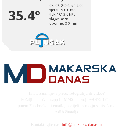
Imate zanimljivu priču, fotografiju ili video?
Pošaljite na Whatsapp ili MMS na broj 099 475 1744,
putem Facebooka ili emaila, podijelit ćemo ju sa tisućama
naših čitatelja
Kontaktirajte nas:
info@makarskadanas.hr