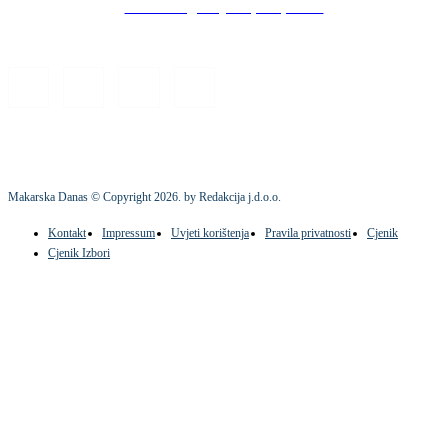
Stock images by Depositphotos
Makarska Danas © Copyright
2026
. by Redakcija j.d.o.o.
Kontakt
Impressum
Uvjeti korištenja
Pravila privatnosti
Cjenik
Cjenik Izbori