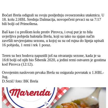
Boćari Brela odigrali su svoju posljednju ovosezonsku utakmicu. U
18. kolu 2.HBL Srednja Dalmacija, novopečeni prvaci su sa 7:17
bili bolji od Primoštena.
Baš kao i u prošlom kolu protiv Pirovca, i ovaj put je to bila
uvjerljiva pobjeda balotaša Brela, koji su tako na sjajan način
završili nevjerojatnu sezonu, u kojoj su su od rujna do lipnja upisali
16 pobjeda, 1 remi i tek 1 poraz.
Teren su bez bodova napustili još na otvaranju sezone, kada je sa
16:8 bolji od njih bio Šibenik 2020, a jedini remi ostvaren je gostima
kod Pirovca (12:12).
Osvojenim naslovom prvaka Brela su osigurala povratak u 1.HBL-
Jug.
D.Srzić/ foto: BK Brela