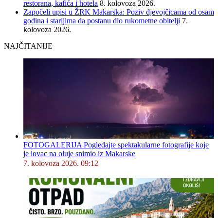
restorana, kafića i hotela
8. kolovoza 2026.
Započeli upisi u ŽRK Makarska: Poziv djevojčicama od osam
godina i starijima da postanu dio rukometne obitelji
7.
kolovoza 2026.
NAJČITANIJE
FOTOGALERIJA Pogledajte spektakularne fotografije koje
je lovac na oluje snimio iz Makarske
7. kolovoza 2026. 09:12