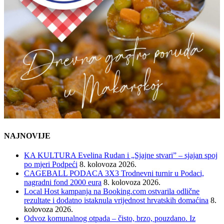
NAJNOVIJE
KA KULTURA Evelina Rudan i „Sjajne stvari” – sjajan spoj
po mjeri Podpeći
8. kolovoza 2026.
CAGEBALL PODACA 3X3 Trodnevni turnir u Podaci,
nagradni fond 2000 eura
8. kolovoza 2026.
Local Host kampanja na Booking.com ostvarila odlične
rezultate i dodatno istaknula vrijednost hrvatskih domaćina
8.
kolovoza 2026.
Odvoz komunalnog otpada – čisto, brzo, pouzdano. Iz