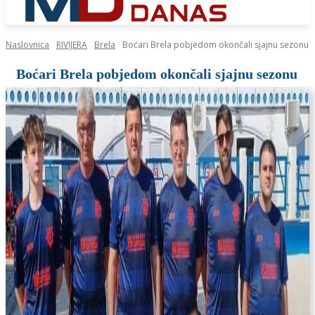
Naslovnica
RIVIJERA
Brela
Boćari Brela pobjedom okončali sjajnu sezonu
Boćari Brela pobjedom okončali sjajnu sezonu