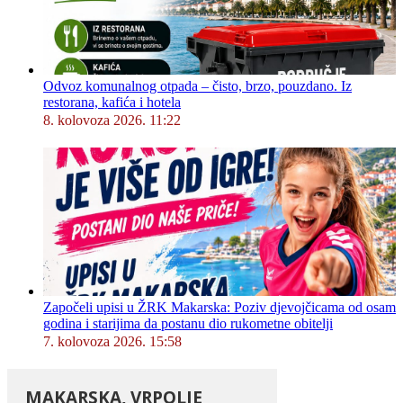
Odvoz komunalnog otpada – čisto, brzo, pouzdano. Iz
restorana, kafića i hotela
8. kolovoza 2026. 11:22
Započeli upisi u ŽRK Makarska: Poziv djevojčicama od osam
godina i starijima da postanu dio rukometne obitelji
7. kolovoza 2026. 15:58