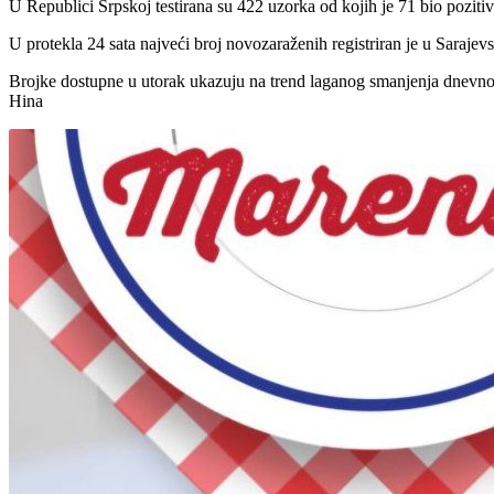
U Republici Srpskoj testirana su 422 uzorka od kojih je 71 bio pozitiv
U protekla 24 sata najveći broj novozaraženih registriran je u Sarajev
Brojke dostupne u utorak ukazuju na trend laganog smanjenja dnevnog
Hina