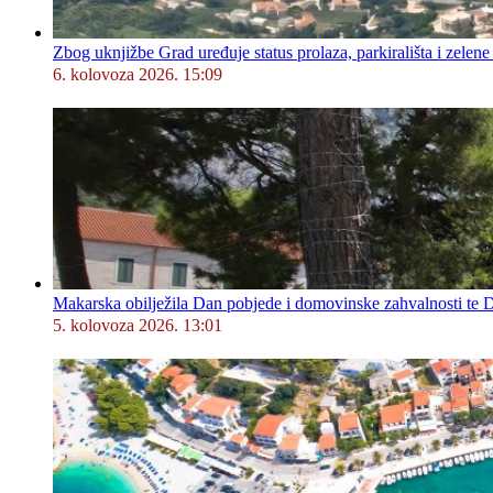
Zbog uknjižbe Grad uređuje status prolaza, parkirališta i zelene
6. kolovoza 2026. 15:09
Makarska obilježila Dan pobjede i domovinske zahvalnosti te D
5. kolovoza 2026. 13:01