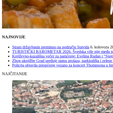
NAJNOVIJE
Strani državljanin preminuo na području Sutvida
6. kolovoza 2
TURISTIČKI BAROMETAR 2026. Švedska više nije među top 5, 
Književno-kazališna večer za pamćenje: Evelina Rudan i “Sjajn
Zbog uknjižbe Grad uređuje status prolaza, parkirališta i zelene
Policija objavila priopćenje vezano za koncert Thompsona u 
NAJČITANIJE