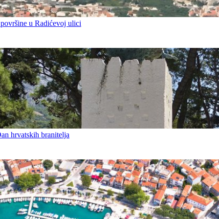
 površine u Radićevoj ulici
an hrvatskih branitelja