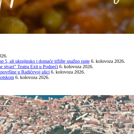
026.
ali ukrajinsko i domaće tržište snažno raste
6. kolovoza 2026.
e stvari” Teatra Exit u Podpeći
6. kolovoza 2026.
 površine u Radićevoj ulici
6. kolovoza 2026.
Imotskom
6. kolovoza 2026.