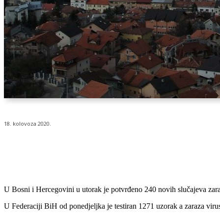
18. kolovoza 2020.
Udio
U Bosni i Hercegovini u utorak je potvrđeno 240 novih slučajeva zara
U Federaciji BiH od ponedjeljka je testiran 1271 uzorak a zaraza vir