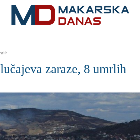
RIVIJERA
VIJESTI
MOZAIK
MAKARSKA
SPOR
mrlih
lučajeva zaraze, 8 umrlih