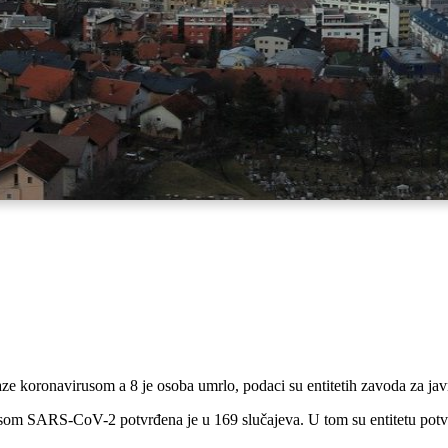
ze koronavirusom a 8 je osoba umrlo, podaci su entitetih zavoda za ja
usom SARS-CoV-2 potvrđena je u 169 slučajeva. U tom su entitetu potvrd