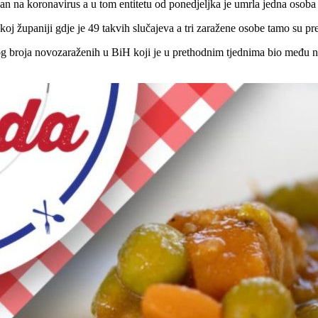
an na koronavirus a u tom entitetu od ponedjeljka je umrla jedna osoba 
skoj županiji gdje je 49 takvih slučajeva a tri zaražene osobe tamo su pr
 broja novozaraženih u BiH koji je u prethodnim tjednima bio među na