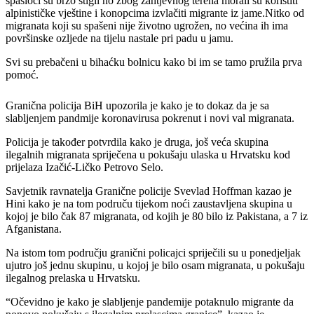
spasioci su brzo stigli no zbog zahtjevnog terena morali su koristiti
alpinističke vještine i konopcima izvlačiti migrante iz jame.Nitko od
migranata koji su spašeni nije životno ugrožen, no većina ih ima
površinske ozljede na tijelu nastale pri padu u jamu.
Svi su prebačeni u bihaćku bolnicu kako bi im se tamo pružila prva
pomoć.
Granična policija BiH upozorila je kako je to dokaz da je sa
slabljenjem pandmije koronavirusa pokrenut i novi val migranata.
Policija je također potvrdila kako je druga, još veća skupina
ilegalnih migranata spriječena u pokušaju ulaska u Hrvatsku kod
prijelaza Izačić-Ličko Petrovo Selo.
Savjetnik ravnatelja Granične policije Svevlad Hoffman kazao je
Hini kako je na tom područu tijekom noći zaustavljena skupina u
kojoj je bilo čak 87 migranata, od kojih je 80 bilo iz Pakistana, a 7 iz
Afganistana.
Na istom tom području granični policajci spriječili su u ponedjeljak
ujutro još jednu skupinu, u kojoj je bilo osam migranata, u pokušaju
ilegalnog prelaska u Hrvatsku.
“Očevidno je kako je slabljenje pandemije potaknulo migrante da