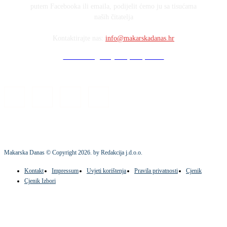
putem Facebooka ili emaila, podijelit ćemo ju sa tisućama
naših čitatelja
Kontaktirajte nas:
info@makarskadanas.hr
Stock images by Depositphotos
Makarska Danas © Copyright
2026
. by Redakcija j.d.o.o.
Kontakt
Impressum
Uvjeti korištenja
Pravila privatnosti
Cjenik
Cjenik Izbori