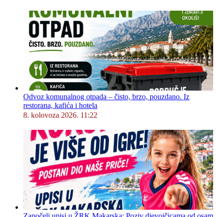
Odvoz komunalnog otpada – čisto, brzo, pouzdano. Iz
restorana, kafića i hotela
8. kolovoza 2026. 11:22
Započeli upisi u ŽRK Makarska: Poziv djevojčicama od osam