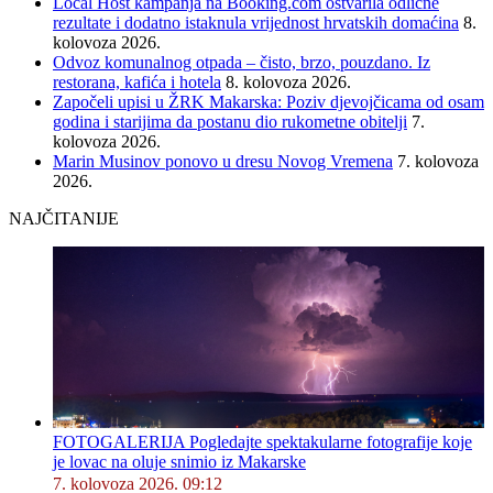
Local Host kampanja na Booking.com ostvarila odlične
rezultate i dodatno istaknula vrijednost hrvatskih domaćina
8.
kolovoza 2026.
Odvoz komunalnog otpada – čisto, brzo, pouzdano. Iz
restorana, kafića i hotela
8. kolovoza 2026.
Započeli upisi u ŽRK Makarska: Poziv djevojčicama od osam
godina i starijima da postanu dio rukometne obitelji
7.
kolovoza 2026.
Marin Musinov ponovo u dresu Novog Vremena
7. kolovoza
2026.
NAJČITANIJE
FOTOGALERIJA Pogledajte spektakularne fotografije koje
je lovac na oluje snimio iz Makarske
7. kolovoza 2026. 09:12