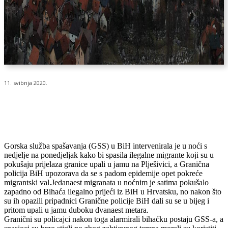
11. svibnja 2020.
Gorska služba spašavanja (GSS) u BiH intervenirala je u noći s
nedjelje na ponedjeljak kako bi spasila ilegalne migrante koji su u
pokušaju prijelaza granice upali u jamu na Plješivici, a Granična
policija BiH upozorava da se s padom epidemije opet pokreće
migrantski val.Jedanaest migranata u noćnim je satima pokušalo
zapadno od Bihaća ilegalno prijeći iz BiH u Hrvatsku, no nakon što
su ih opazili pripadnici Granične policije BiH dali su se u bijeg i
pritom upali u jamu duboku dvanaest metara.
Granični su policajci nakon toga alarmirali bihaćku postaju GSS-a, a