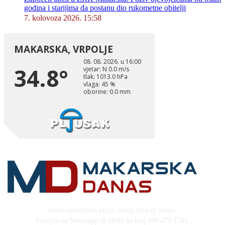
godina i starijima da postanu dio rukometne obitelji
7. kolovoza 2026. 15:58
Imate zanimljivu priču, fotografiju ili video?
Pošaljite na Whatsapp ili MMS na broj 099 475 1744,