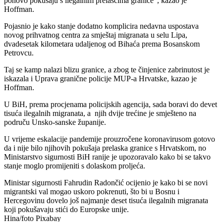
ponovo pokušaju s ilegalnim prelascima granice”, kazao je
Hoffman.
Pojasnio je kako stanje dodatno komplicira nedavna uspostava
novog prihvatnog centra za smještaj migranata u selu Lipa,
dvadesetak kilometara udaljenog od Bihaća prema Bosanskom
Petrovcu.
Taj se kamp nalazi blizu granice, a zbog te činjenice zabrinutost je
iskazala i Uprava granične policije MUP-a Hrvatske, kazao je
Hoffman.
U BiH, prema procjenama policijskih agencija, sada boravi do devet
tisuća ilegalnih migranata, a njih dvije trećine je smješteno na
područu Unsko-sanske županije.
U vrijeme eskalacije pandemije prouzročene koronavirusom gotovo
da i nije bilo njihovih pokušaja prelaska granice s Hrvatskom, no
Ministarstvo sigurnosti BiH ranije je upozoravalo kako bi se takvo
stanje moglo promijeniti s dolaskom proljeća.
Ministar sigurnosti Fahrudin Radončić ocijenio je kako bi se novi
migrantski val mogao uskoro pokrenuti, što bi u Bosnu i
Hercegovinu dovelo još najmanje deset tisuća ilegalnih migranata
koji pokušavaju stići do Europske unije.
Hina/foto Pixabay