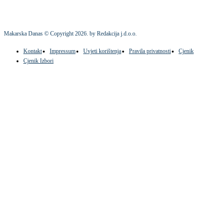
Makarska Danas © Copyright
2026
. by Redakcija j.d.o.o.
Kontakt
Impressum
Uvjeti korištenja
Pravila privatnosti
Cjenik
Cjenik Izbori