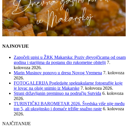
NAJNOVIJE
Započeli upisi u ŽRK Makarska: Poziv djevojčicama od osam
godina i starijima da postanu dio rukometne obitelji
7.
kolovoza 2026.
Marin Musinov ponovo u dresu Novog Vremena
7. kolovoza
2026.
FOTOGALERIJA Pogledajte spektakularne fotografije koje
je lovac na oluje snimio iz Makarske
7. kolovoza 2026.
Strani državljanin preminuo na području Sutvida
6. kolovoza
2026.
TURISTIČKI BAROMETAR 2026. Švedska više nije među
top 5, ali ukrajinsko i domaće tržište snažno raste
6. kolovoza
2026.
NAJČITANIJE