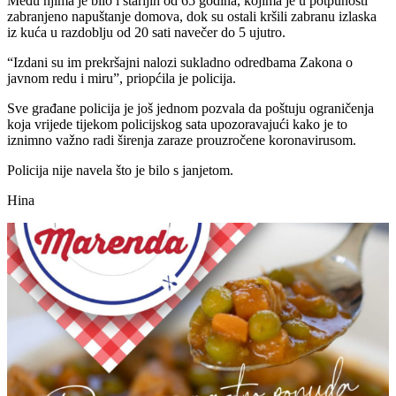
Među njima je bilo i starijih od 65 godina, kojima je u potpunosti
zabranjeno napuštanje domova, dok su ostali kršili zabranu izlaska
iz kuća u razdoblju od 20 sati navečer do 5 ujutro.
“Izdani su im prekršajni nalozi sukladno odredbama Zakona o
javnom redu i miru”, priopćila je policija.
Sve građane policija je još jednom pozvala da poštuju ograničenja
koja vrijede tijekom policijskog sata upozoravajući kako je to
iznimno važno radi širenja zaraze prouzročene koronavirusom.
Policija nije navela što je bilo s janjetom.
Hina