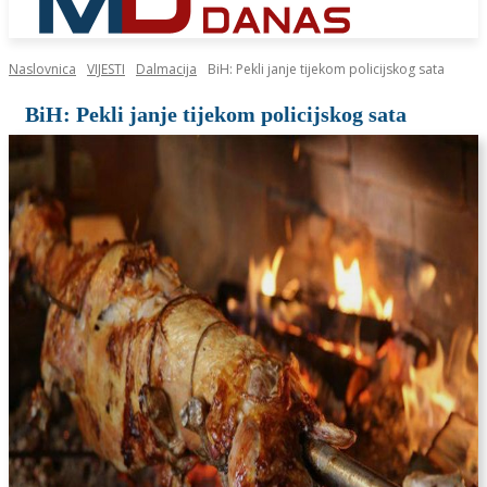
Naslovnica
VIJESTI
Dalmacija
BiH: Pekli janje tijekom policijskog sata
BiH: Pekli janje tijekom policijskog sata