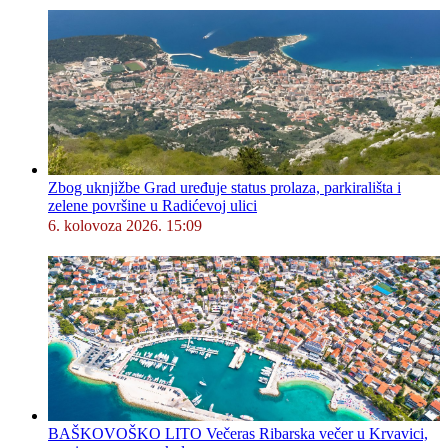
Zbog uknjižbe Grad uređuje status prolaza, parkirališta i
zelene površine u Radićevoj ulici
6. kolovoza 2026. 15:09
BAŠKOVOŠKO LITO Večeras Ribarska večer u Krvavici,