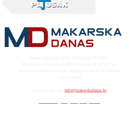
Imate zanimljivu priču, fotografiju ili video?
Pošaljite na Whatsapp ili MMS na broj 099 475 1744,
putem Facebooka ili emaila, podijelit ćemo ju sa tisućama
naših čitatelja
Kontaktirajte nas:
info@makarskadanas.hr
Stock images by Depositphotos