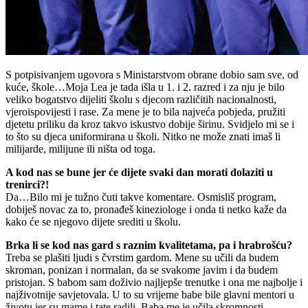
S potpisivanjem ugovora s Ministarstvom obrane dobio sam sve, od
kuće, škole…Moja Lea je tada išla u 1. i 2. razred i za nju je bilo
veliko bogatstvo dijeliti školu s djecom različitih nacionalnosti,
vjeroispovijesti i rase. Za mene je to bila najveća pobjeda, pružiti
djetetu priliku da kroz takvo iskustvo dobije širinu. Svidjelo mi se i
to što su djeca uniformirana u školi. Nitko ne može znati imaš li
milijarde, milijune ili ništa od toga.
A kod nas se bune jer će dijete svaki dan morati dolaziti u
trenirci?!
Da…Bilo mi je tužno čuti takve komentare. Osmisliš program,
dobiješ novac za to, pronađeš kineziologe i onda ti netko kaže da
kako će se njegovo dijete srediti u školu.
Brka li se kod nas gard s raznim kvalitetama, pa i hrabrošću?
Treba se plašiti ljudi s čvrstim gardom. Mene su učili da budem
skroman, ponizan i normalan, da se svakome javim i da budem
pristojan. S babom sam doživio najljepše trenutke i ona me najbolje i
najživotnije savjetovala. U to su vrijeme babe bile glavni mentori u
životu jer su mame i tate radili. Baba me je učila skromnosti,