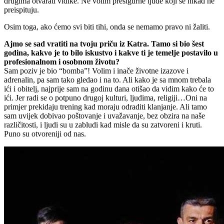
drugima otvarati vidike. Ne volim presigurne ljude koji se nikad ne
preispituju.
Osim toga, ako ćemo svi biti tihi, onda se nemamo pravo ni žaliti.
Ajmo se sad vratiti na tvoju priču iz Katra. Tamo si bio šest
godina, kakvo je to bilo iskustvo i kakve ti je temelje postavilo u
profesionalnom i osobnom životu?
Sam poziv je bio “bomba”! Volim i inače životne izazove i
adrenalin, pa sam tako gledao i na to. Ali kako je sa mnom trebala
ići i obitelj, najprije sam na godinu dana otišao da vidim kako će to
ići. Jer radi se o potpuno drugoj kulturi, ljudima, religiji…Oni na
primjer prekidaju trening kad moraju odraditi klanjanje. Ali tamo
sam uvijek dobivao poštovanje i uvažavanje, bez obzira na naše
različitosti, i ljudi su u zabludi kad misle da su zatvoreni i kruti.
Puno su otvoreniji od nas.