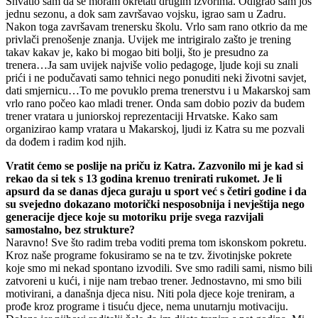
Shvatio sam da se moram okretati drugim izvorima. Odigrao sam još
jednu sezonu, a dok sam završavao vojsku, igrao sam u Zadru.
Nakon toga završavam trenersku školu. Vrlo sam rano otkrio da me
privlači prenošenje znanja. Uvijek me intrigiralo zašto je trening
takav kakav je, kako bi mogao biti bolji, što je presudno za
trenera…Ja sam uvijek najviše volio pedagoge, ljude koji su znali
prići i ne podučavati samo tehnici nego ponuditi neki životni savjet,
dati smjernicu…To me povuklo prema trenerstvu i u Makarskoj sam
vrlo rano počeo kao mladi trener. Onda sam dobio poziv da budem
trener vratara u juniorskoj reprezentaciji Hrvatske. Kako sam
organizirao kamp vratara u Makarskoj, ljudi iz Katra su me pozvali
da dođem i radim kod njih.
Vratit ćemo se poslije na priču iz Katra. Zazvonilo mi je kad si
rekao da si tek s 13 godina krenuo trenirati rukomet. Je li
apsurd da se danas djeca guraju u sport već s četiri godine i da
su svejedno dokazano motorički nesposobnija i nevještija nego
generacije djece koje su motoriku prije svega razvijali
samostalno, bez strukture?
Naravno! Sve što radim treba voditi prema tom iskonskom pokretu.
Kroz naše programe fokusiramo se na te tzv. životinjske pokrete
koje smo mi nekad spontano izvodili. Sve smo radili sami, nismo bili
zatvoreni u kući, i nije nam trebao trener. Jednostavno, mi smo bili
motivirani, a današnja djeca nisu. Niti pola djece koje treniram, a
prođe kroz programe i tisuću djece, nema unutarnju motivaciju.