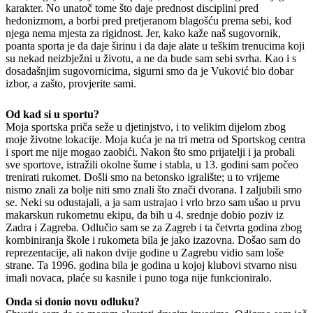
karakter. No unatoč tome što daje prednost disciplini pred
hedonizmom, a borbi pred pretjeranom blagošću prema sebi, kod
njega nema mjesta za rigidnost. Jer, kako kaže naš sugovornik,
poanta sporta je da daje širinu i da daje alate u teškim trenucima koji
su nekad neizbježni u životu, a ne da bude sam sebi svrha. Kao i s
dosadašnjim sugovornicima, sigurni smo da je Vuković bio dobar
izbor, a zašto, provjerite sami.
Od kad si u sportu?
Moja sportska priča seže u djetinjstvo, i to velikim dijelom zbog
moje životne lokacije. Moja kuća je na tri metra od Sportskog centra
i sport me nije mogao zaobići. Nakon što smo prijatelji i ja probali
sve sportove, istražili okolne šume i stabla, u 13. godini sam počeo
trenirati rukomet. Došli smo na betonsko igralište; u to vrijeme
nismo znali za bolje niti smo znali što znači dvorana. I zaljubili smo
se. Neki su odustajali, a ja sam ustrajao i vrlo brzo sam ušao u prvu
makarskun rukometnu ekipu, da bih u 4. srednje dobio poziv iz
Zadra i Zagreba. Odlučio sam se za Zagreb i ta četvrta godina zbog
kombiniranja škole i rukometa bila je jako izazovna. Došao sam do
reprezentacije, ali nakon dvije godine u Zagrebu vidio sam loše
strane. Ta 1996. godina bila je godina u kojoj klubovi stvarno nisu
imali novaca, plaće su kasnile i puno toga nije funkcioniralo.
Onda si donio novu odluku?