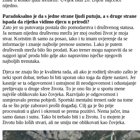
nijedno.
Paradoksalno je da s jedne strane ljudi putuju, a s druge strane
ispada da rijetko vidimo djecu u prirodi?
Zato jer su putovanja postala dio pomodarstva i društvenog statusa.
Ja nemam nijednu društvenu mrežu jer moj osobni život je moja
stvar. Koristim ih samo za posao, iako i tu imam uvjerenje da se
informacije i znanje najbolje prenose usmeno. Lako je putem
društvenih mreža bilo što prodati. Kao trener mogu napraviti da se
najgori igrač proda bilo gdje ako napravimo isječke njegovih
najboljih trenutaka.
Djeca ne znaju što je kvaliteta rada, ali ako je roditelj shvatio zašto je
neki sport dobar, trebao bi biti uporan oko toga da dijete nastavi. Jer
kasnije se ta odgovornost i ustrajnost ili neodgovornost i odustajanje
prelijevaju u druge sfere života. To je ono što je u sportu mene
najviše oblikovalo kao čovjeka. Razvijalo je odgovornost i
usmjeravalo prema pobjedi. Sportski mentalni treneri rade na tome
da se što prije zaboravi prošli događaj. Cilj ga je što prije
procesuirati u glavi i okrenuti se prema pozitivi. Nema jučer, ima
samo danas i sutra. Tako bi trebalo biti i u životu. I u mojem je
životu bilo loših stvari, ali ne smiju me oblikovati kao čovjeka.