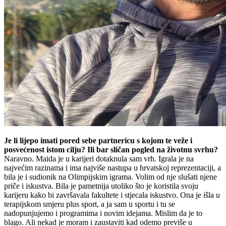
Je li lijepo imati pored sebe partnericu s kojom te veže i
posvećenost istom cilju? Ili bar sličan pogled na životnu svrhu?
Naravno. Maida je u karijeri dotaknula sam vrh. Igrala je na
najvećim razinama i ima najviše nastupa u hrvatskoj reprezentaciji, a
bila je i sudionik na Olimpijskim igrama. Volim od nje slušati njene
priče i iskustva. Bila je pametnija utoliko što je koristila svoju
karijeru kako bi završavala fakultete i stjecala iskustvo. Ona je išla u
terapijskom smjeru plus sport, a ja sam u sportu i tu se
nadopunjujemo i programima i novim idejama. Mislim da je to
blago. Ali nekad je moram i zaustaviti kad odemo previše u