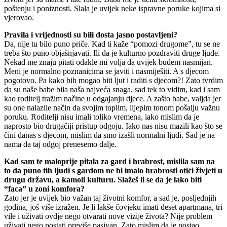
poštenju i poniznosti. Slala je uvijek neke ispravne poruke kojima si
vjerovao.
Pravila i vrijednosti su bili dosta jasno postavljeni?
Da, nije tu bilo puno priče. Kad ti kaže “pomozi drugome”, tu se ne
treba što puno objašnjavati. Ili da je kulturno pozdraviti druge ljude.
Nekad me znaju pitati odakle mi volja da uvijek budem nasmijan.
Meni je normalno poznanicima se javiti i nasmiješiti. A s djecom
pogotovo. Pa kako bih mogao biti ljut i raditi s djecom?! Zato tvrdim
da su naše babe bila naša najveća snaga, sad tek to vidim, kad i sam
kao roditelj tražim načine u odgajanju djece. A zašto babe, valjda jer
su one nalazile način da svojim toplim, lijepim tonom pošalju važnu
poruku. Roditelji nisu imali toliko vremena, iako mislim da je
naprosto bio drugačiji pristup odgoju. Iako nas nisu mazili kao što se
čini danas s djecom, mislim da smo izašli normalni ljudi. Sad je na
nama da taj odgoj prenesemo dalje.
Kad sam te maloprije pitala za gard i hrabrost, mislila sam na
to da puno tih ljudi s gardom ne bi imalo hrabrosti otići živjeti u
drugu državu, a kamoli kulturu. Slažeš li se da je lako biti
“faca” u zoni komfora?
Zato jer je uvijek bio važan taj životni komfor, a sad je, posljednjih
godina, još više izražen. Je li lakše čovjeku imati deset apartmana, tri
vile i uživati ovdje nego otvarati nove vizije života? Nije problem
uživati nego postati previše pasivan. Zato mislim da je postao