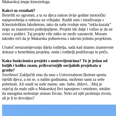
Makarskoj imaju kineziologa.
Kakvi su rezultati?
Benefiti su ogromni, a ta su djeca nakon dvije godine motorički
najsposobnija u odnosu na vršnjake. Radili smo i istraživanja s
Kineziološkim fakultetom, tako da naše tvrdnje nisu “rekla-kazala”
nego su znanstveno potkrijepljene. Projekt ide dalje i važno je da ne
ovisi o politici. Taj projekt više nitko ne može zaustaviti. Moram
također reći da je Makarska jedinstvena s takvim jednim projektom.
Unatoč nerazumijevanju dijela roditelja, sada kad imamo znanstvene
dokaze o benefitima projekta, onda i roditelji podržavaju tu priču.
Kako funkcionira projekt s umirovljenicima? To je jedan od
boljih i koliko znam, prihvaćenijih socijalnih projekata u
gradu?
Savršeno! Zaključili smo da smo s Univerzalnom školom sporta
riješili djecu, a mi se, u našim godinama, možemo sami za sebe
pobrinuti. Ali ostali su naše mame, tate, babe, didovi…Moj je
osjećaj da malo njih u Makarskoj živi ispunjeno i smisleno, mislim
da mnogima nedostaje smisao života. Neki od njih prošetaju rivom,
ali je li to dovoljno?