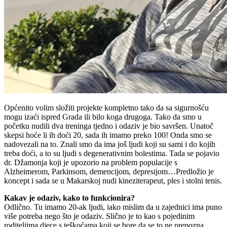
Općenito volim složiti projekte kompletno tako da sa sigurnošću
mogu izaći ispred Grada ili bilo koga drugoga. Tako da smo u
početku nudili dva treninga tjedno i odaziv je bio savršen. Unatoč
skepsi hoće li ih doći 20, sada ih imamo preko 100! Onda smo se
nadovezali na to. Znali smo da ima još ljudi koji su sami i do kojih
treba doći, a to su ljudi s degenerativnim bolestima. Tada se pojavio
dr. Džamonja koji je upozorio na problem populacije s
Alzheimerom, Parkinsom, demencijom, depresijom…Predložio je
koncept i sada se u Makarskoj nudi kineziterapeut, ples i stolni tenis.
Kakav je odaziv, kako to funkcionira?
Odlično. Tu imamo 20-ak ljudi, iako mislim da u zajednici ima puno
više potreba nego što je odaziv. Slično je to kao s pojedinim
roditeljima djece s teškoćama koji se bore da se to ne prepozna.