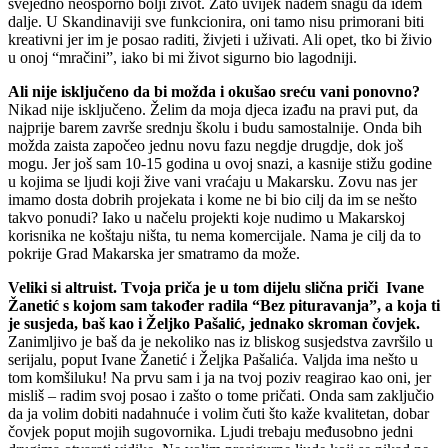
svejedno neosporno bolji život. Zato uvijek nađem snagu da idem
dalje. U Skandinaviji sve funkcionira, oni tamo nisu primorani biti
kreativni jer im je posao raditi, živjeti i uživati. Ali opet, tko bi živio
u onoj “mračini”, iako bi mi život sigurno bio lagodniji.
Ali nije isključeno da bi možda i okušao sreću vani ponovno?
Nikad nije isključeno. Želim da moja djeca izađu na pravi put, da
najprije barem završe srednju školu i budu samostalnije. Onda bih
možda zaista započeo jednu novu fazu negdje drugdje, dok još
mogu. Jer još sam 10-15 godina u ovoj snazi, a kasnije stižu godine
u kojima se ljudi koji žive vani vraćaju u Makarsku. Zovu nas jer
imamo dosta dobrih projekata i kome ne bi bio cilj da im se nešto
takvo ponudi? Iako u načelu projekti koje nudimo u Makarskoj
korisnika ne koštaju ništa, tu nema komercijale. Nama je cilj da to
pokrije Grad Makarska jer smatramo da može.
Veliki si altruist. Tvoja priča je u tom dijelu slična priči Ivane
Žanetić s kojom sam također radila “Bez pituravanja”, a koja ti
je susjeda, baš kao i Željko Pašalić, jednako skroman čovjek.
Zanimljivo je baš da je nekoliko nas iz bliskog susjedstva završilo u
serijalu, poput Ivane Žanetić i Željka Pašalića. Valjda ima nešto u
tom komšiluku! Na prvu sam i ja na tvoj poziv reagirao kao oni, jer
misliš – radim svoj posao i zašto o tome pričati. Onda sam zaključio
da ja volim dobiti nadahnuće i volim čuti što kaže kvalitetan, dobar
čovjek poput mojih sugovornika. Ljudi trebaju međusobno jedni