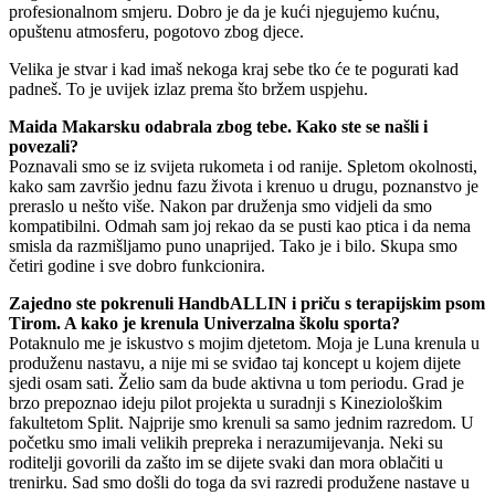
profesionalnom smjeru. Dobro je da je kući njegujemo kućnu,
opuštenu atmosferu, pogotovo zbog djece.
Velika je stvar i kad imaš nekoga kraj sebe tko će te pogurati kad
padneš. To je uvijek izlaz prema što bržem uspjehu.
Maida Makarsku odabrala zbog tebe. Kako ste se našli i
povezali?
Poznavali smo se iz svijeta rukometa i od ranije. Spletom okolnosti,
kako sam završio jednu fazu života i krenuo u drugu, poznanstvo je
preraslo u nešto više. Nakon par druženja smo vidjeli da smo
kompatibilni. Odmah sam joj rekao da se pusti kao ptica i da nema
smisla da razmišljamo puno unaprijed. Tako je i bilo. Skupa smo
četiri godine i sve dobro funkcionira.
Zajedno ste pokrenuli HandbALLIN i priču s terapijskim psom
Tirom. A kako je krenula Univerzalna školu sporta?
Potaknulo me je iskustvo s mojim djetetom. Moja je Luna krenula u
produženu nastavu, a nije mi se sviđao taj koncept u kojem dijete
sjedi osam sati. Želio sam da bude aktivna u tom periodu. Grad je
brzo prepoznao ideju pilot projekta u suradnji s Kineziološkim
fakultetom Split. Najprije smo krenuli sa samo jednim razredom. U
početku smo imali velikih prepreka i nerazumijevanja. Neki su
roditelji govorili da zašto im se dijete svaki dan mora oblačiti u
trenirku. Sad smo došli do toga da svi razredi produžene nastave u