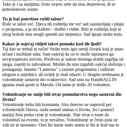
Tako je i sa starijima; često uvjere sebe da nisu depresivni, ili se
jednodstavno srame.
Tu je baš potrebno rušiti tabue?
Ruše se tabui već. Djeca tih roditelja me već sad zaustavljaju i pitaju
o programu, a ja im kažem – dođite i vidite. Bilo je roditelja koji se
zbog bolesti nisu mogli spustiti niz stepenice. Sad igraju stolni tenis.
Kakav je osjećaj vidjeti takve pomake kod tih ljudi?
Taj dan ne trebaš ni ručat! Stolni tenis igra stariji čovjek koji je imao
srčani i moždani udar. Sam osjećaj da on to može ispunjava ga
nevjerojatnom srećom. Predivno je nakon treninga dobiti zagrljaj od
njega, osjetiti tu zahvalnost. Mislim da smo izgubili osjećaj služenja i
pomaganja. Imamo “Lanternu” s raznim programima i važnom
ulogom u zajednici, ali uvijek je mali odaziv. U drugim sredinama je
volontiranje sastavni dio svaknevice. Sad smo na HandbALLIN
igrama imali goste iz Marofa. Od tamo je došlo 20 volontera.
Volontiranje ne smije biti stvar pomodarstva nego sastavni dio
života?
Volontiranje treba biti konstanta. Ako dnevno ne napraviš pet
volonterskih činova, onda nemaš smisao u životu. Jer i pomoći
starijoj ženi preko ceste je volontiranje. Nije stvar u tome da
volontiraš na eventu, to je nevažno. Volontiranje se često puta ne
vidi jer je spontano. Ono što mene malo smeta je što je kod nas to