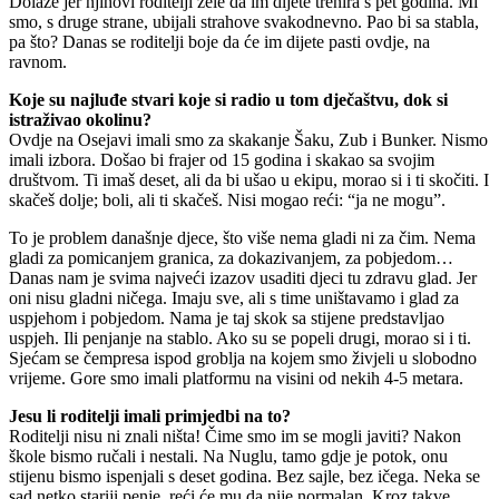
Dolaze jer njihovi roditelji žele da im dijete trenira s pet godina. Mi
smo, s druge strane, ubijali strahove svakodnevno. Pao bi sa stabla,
pa što? Danas se roditelji boje da će im dijete pasti ovdje, na
ravnom.
Koje su najluđe stvari koje si radio u tom dječaštvu, dok si
istraživao okolinu?
Ovdje na Osejavi imali smo za skakanje Šaku, Zub i Bunker. Nismo
imali izbora. Došao bi frajer od 15 godina i skakao sa svojim
društvom. Ti imaš deset, ali da bi ušao u ekipu, morao si i ti skočiti. I
skačeš dolje; boli, ali ti skačeš. Nisi mogao reći: “ja ne mogu”.
To je problem današnje djece, što više nema gladi ni za čim. Nema
gladi za pomicanjem granica, za dokazivanjem, za pobjedom…
Danas nam je svima najveći izazov usaditi djeci tu zdravu glad. Jer
oni nisu gladni ničega. Imaju sve, ali s time uništavamo i glad za
uspjehom i pobjedom. Nama je taj skok sa stijene predstavljao
uspjeh. Ili penjanje na stablo. Ako su se popeli drugi, morao si i ti.
Sjećam se čempresa ispod groblja na kojem smo živjeli u slobodno
vrijeme. Gore smo imali platformu na visini od nekih 4-5 metara.
Jesu li roditelji imali primjedbi na to?
Roditelji nisu ni znali ništa! Čime smo im se mogli javiti? Nakon
škole bismo ručali i nestali. Na Nuglu, tamo gdje je potok, onu
stijenu bismo ispenjali s deset godina. Bez sajle, bez ičega. Neka se
sad netko stariji penje, reći će mu da nije normalan. Kroz takve