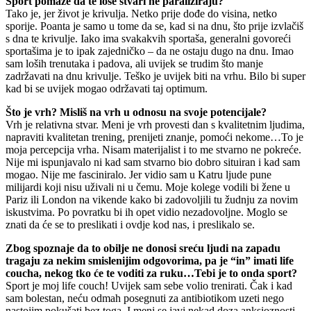
Sport pomaže da te loše stvari ne paraliziraju?
Tako je, jer život je krivulja. Netko prije dođe do visina, netko
sporije. Poanta je samo u tome da se, kad si na dnu, što prije izvlačiš
s dna te krivulje. Iako ima svakakvih sportaša, generalni govoreći
sportašima je to ipak zajedničko – da ne ostaju dugo na dnu. Imao
sam loših trenutaka i padova, ali uvijek se trudim što manje
zadržavati na dnu krivulje. Teško je uvijek biti na vrhu. Bilo bi super
kad bi se uvijek mogao održavati taj optimum.
Što je vrh? Misliš na vrh u odnosu na svoje potencijale?
Vrh je relativna stvar. Meni je vrh provesti dan s kvalitetnim ljudima,
napraviti kvalitetan trening, prenijeti znanje, pomoći nekome…To je
moja percepcija vrha. Nisam materijalist i to me stvarno ne pokreće.
Nije mi ispunjavalo ni kad sam stvarno bio dobro situiran i kad sam
mogao. Nije me fasciniralo. Jer vidio sam u Katru ljude pune
milijardi koji nisu uživali ni u čemu. Moje kolege vodili bi žene u
Pariz ili London na vikende kako bi zadovoljili tu žudnju za novim
iskustvima. Po povratku bi ih opet vidio nezadovoljne. Moglo se
znati da će se to preslikati i ovdje kod nas, i preslikalo se.
Zbog spoznaje da to obilje ne donosi sreću ljudi na zapadu
tragaju za nekim smislenijim odgovorima, pa je “in” imati life
coucha, nekog tko će te voditi za ruku…Tebi je to onda sport?
Sport je moj life couch! Uvijek sam sebe volio trenirati. Čak i kad
sam bolestan, neću odmah posegnuti za antibiotikom uzeti nego
nastojim pokušati bez toga. I meni se javi nekad doza anksioznosti,