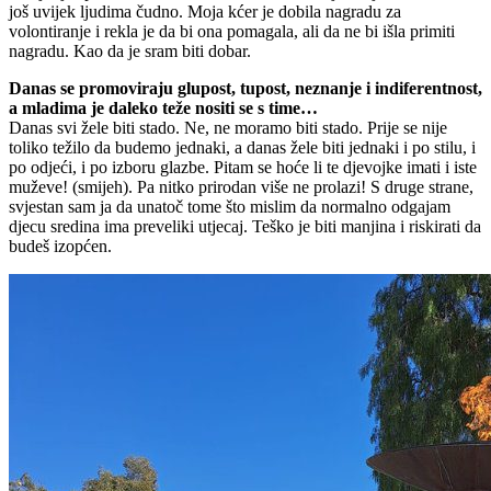
još uvijek ljudima čudno. Moja kćer je dobila nagradu za
volontiranje i rekla je da bi ona pomagala, ali da ne bi išla primiti
nagradu. Kao da je sram biti dobar.
Danas se promoviraju glupost, tupost, neznanje i indiferentnost,
a mladima je daleko teže nositi se s time…
Danas svi žele biti stado. Ne, ne moramo biti stado. Prije se nije
toliko težilo da budemo jednaki, a danas žele biti jednaki i po stilu, i
po odjeći, i po izboru glazbe. Pitam se hoće li te djevojke imati i iste
muževe! (smijeh). Pa nitko prirodan više ne prolazi! S druge strane,
svjestan sam ja da unatoč tome što mislim da normalno odgajam
djecu sredina ima preveliki utjecaj. Teško je biti manjina i riskirati da
budeš izopćen.