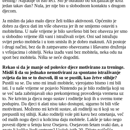
trening? Najradije bi išlo leći. Što je odradilo od socijalizacije kroz
jedan takav dan? Nula, jer nije bio u slobodnom kontaktu s drugom
djecom.
Ja mislim da jako malo djece želi toliko aktivnosti. Općenito je
dobro za djecu dati im više obaveza jer ih ne smijemo ostaviti s
mobitelima. U naše vrijeme je bilo savršeno biti bez obaveza jer smo
u slobodno vrijeme išli vani i istraživali svijet. Oni sad istražuju
svijet preko mobitela i u tom smislu ih je dobro maknuti. Ali postoje
i drugi načini, bez da ih zatrpavamo obavezama i lišavamo druženja
s vršnjacima i obitelji. Neka izađu vani bez mobitela, neka odu na
sport bez mobitela. Ništa se neće dogoditi.
Rekao si da je manje od polovice djece motivirano za treninge.
Misliš li da su jednako nemotivirani za spontano istraživanje
svijeta da im se to dozvoli, ili su se pustili, kao žrtve stihije?
Pustili su se. Da smo mi imali mobitele, vjerojatno bismo i mi bili
isti. I u naše vrijeme se pojavio Nintendo pa je bilo roditelja koji su
se već tada zabrinjavali oko prekomjernog provođenja vremena uz
to. Ne krivim ja djecu nego sustav i roditelje koji ih u svemu tome
podupiru. Da djeci ti alati nisu tako dostupni, sigurno bi bili više
motivitrani. Možemo mi kriviti sustav, ali roditelji su ti koji su se
prepustili toj stihiji. Kako roditelji vole piti kavu bez ometanja, već
od malih nogu djeci u kolicima daju mobitele. Lakše je tako nego
povesti dijete u šetnju kroz Osejavu. Osejavom šetam svaki dan, a
znate li koliko ljudi sretnem? Uvijek istih 20. Dijete najčešće