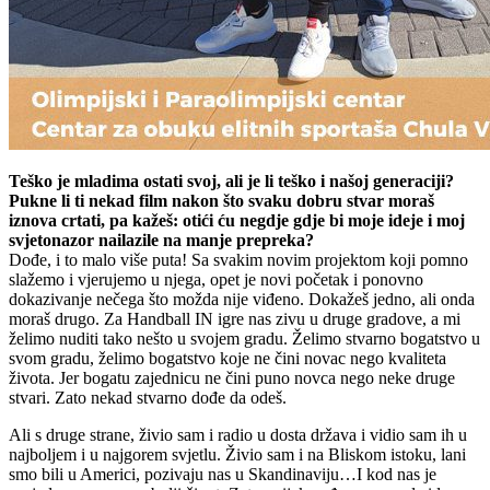
Teško je mladima ostati svoj, ali je li teško i našoj generaciji?
Pukne li ti nekad film nakon što svaku dobru stvar moraš
iznova crtati, pa kažeš: otići ću negdje gdje bi moje ideje i moj
svjetonazor nailazile na manje prepreka?
Dođe, i to malo više puta! Sa svakim novim projektom koji pomno
slažemo i vjerujemo u njega, opet je novi početak i ponovno
dokazivanje nečega što možda nije viđeno. Dokažeš jedno, ali onda
moraš drugo. Za Handball IN igre nas zivu u druge gradove, a mi
želimo nuditi tako nešto u svojem gradu. Želimo stvarno bogatstvo u
svom gradu, želimo bogatstvo koje ne čini novac nego kvaliteta
života. Jer bogatu zajednicu ne čini puno novca nego neke druge
stvari. Zato nekad stvarno dođe da odeš.
Ali s druge strane, živio sam i radio u dosta država i vidio sam ih u
najboljem i u najgorem svjetlu. Živio sam i na Bliskom istoku, lani
smo bili u Americi, pozivaju nas u Skandinaviju…I kod nas je