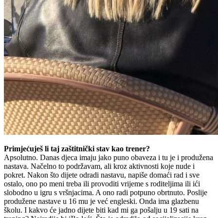
Primjećuješ li taj zaštitnički stav kao trener?
Apsolutno. Danas djeca imaju jako puno obaveza i tu je i produžena
nastava. Načelno to podržavam, ali kroz aktivnosti koje nude i
pokret. Nakon što dijete odradi nastavu, napiše domaći rad i sve
ostalo, ono po meni treba ili provoditi vrijeme s roditeljima ili ići
slobodno u igru s vršnjacima. A ono radi potpuno obrtnuto. Poslije
produžene nastave u 16 mu je već engleski. Onda ima glazbenu
školu. I kakvo će jadno dijete biti kad mi ga pošalju u 19 sati na