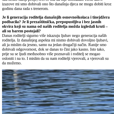
izazove mi smo dobivali ono što današnja djeca ne mogu dobiti kroz
godinu dana rada s trenerom.
Je li generacija roditelja današnjih osnovnoškolaca i tinejdžera
podbacila? Je li prezaštitnička, prepopustljiva i bez jasnih
okvira koji su nama od naših roditelja možda izgledali kruti –
ali su barem postojali?
Danas roditelji sigurno više iskazuju ljubav nego generacija naših
roditelja. Iz današnjeg aspekta mi nismo dobivali dovoljno ljubavi,
ali ja mislim da jesmo, samo na jedan drugačiji način. Ranije smo
dobivali odgovornost, dok se danas to čini jako kasno. Isto tako,
prije su se ljudi međusobno više poznavali i roditelj se mogao
osloniti i na to. I mislim da su nam roditelji vjerovali, a vjerovali su
da možemo.