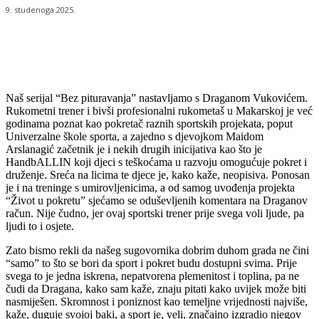
9. studenoga 2025.
Naš serijal “Bez pituravanja” nastavljamo s Draganom Vukovićem.
Rukometni trener i bivši profesionalni rukometaš u Makarskoj je već
godinama poznat kao pokretač raznih sportskih projekata, poput
Univerzalne škole sporta, a zajedno s djevojkom Maidom
Arslanagić začetnik je i nekih drugih inicijativa kao što je
HandbALLIN koji djeci s teškoćama u razvoju omogućuje pokret i
druženje. Sreća na licima te djece je, kako kaže, neopisiva. Ponosan
je i na treninge s umirovljenicima, a od samog uvođenja projekta
“Život u pokretu” sjećamo se oduševljenih komentara na Draganov
račun. Nije čudno, jer ovaj sportski trener prije svega voli ljude, pa
ljudi to i osjete.
Zato bismo rekli da našeg sugovornika dobrim duhom grada ne čini
“samo” to što se bori da sport i pokret budu dostupni svima. Prije
svega to je jedna iskrena, nepatvorena plemenitost i toplina, pa ne
čudi da Dragana, kako sam kaže, znaju pitati kako uvijek može biti
nasmiješen. Skromnost i poniznost kao temeljne vrijednosti najviše,
kaže, duguje svojoj baki, a sport je, veli, značajno izgradio njegov