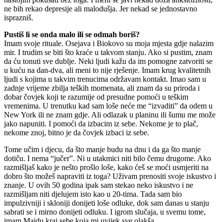
ne bih rekao depresije ali malodušja. Jer nekad se jednostavno
isprazniš.
Pustiš li se onda malo ili se odmah boriš?
Imam svoje rituale. Osejava i Biokovo su moja mjesta gdje nalazim
mir. I trudim se biti što kraće u takvom stanju. Ako si pustim, znam
da ću tonuti sve dublje. Neki ljudi kažu da im pomogne zatvoriti se
u kuću na dan-dva, ali meni to nije rješenje. Imam krug kvalitetnih
ljudi s kojima u takvim trenucima održavam kontakt. Imao sam u
zadnje vrijeme zbilja teških momenata, ali znam da su priroda i
dobar čovjek koji te razumije od presudne pomoći u teškim
vremenima. U trenutku kad sam loše neće me “izvaditi” da odem u
New York ili ne znam gdje. Ali odlazak u planinu ili šumu me može
jako napuniti. I pomoći da izbacim iz sebe. Nekome je to plač,
nekome znoj, bitno je da čovjek izbaci iz sebe.
Tome učim i djecu, da što manje budu na dnu i da ga što manje
dotiču. I nema “jučer”. Ni u utakmici niti bilo čemu drugome. Ako
razmišljaš kako je nešto prošlo loše, kako ćeš se moći usmjeriti na
dobro što možeš napraviti iz toga? Uživam prenositi svoje iskustvo i
znanje. U ovih 50 godina ipak sam stekao neko iskustvo i ne
razmišljam niti djelujem isto kao u 20-tima. Tada sam bio
impulzivniji i skloniji donijeti loše odluke, dok sam danas u stanju
sabrati se i mirno donijeti odluku. I igrom slučaja, u svemu tome,
imam Maidu kraj sebe koja mi uvijek sve olakša.