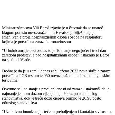
Ministar zdravstva Vili Beroš izjavio je u četvrtak da se unatoč
blagom porastu novozaraženih u Hrvatskoj, bilježi daljnje
smanjivanje broja hospitaliziranih osoba i osoba na respiratoru
kojima je potvrđena zaraza koronavirusom.
“U bolnicama je 696 osoba, to je 16 manje nego jučer i treći dan
zaredom predstavlja pad hospitaliziranih osoba”, istaknuo je Beroš
na sjednici Vlade.
Dodao je da je u zemlji danas zabilježeno 2032 nova slučaja zaraze
potvrđena PCR testom te 950 novozaraženih na brzim antigenskim
testovima.
Osvrnuo se i na stanje s procijepljenosti od zaraze, istaknuvši da je
najmanje jednom dozom cijepljeno je 70,64 posto odraslog
stanovništva, dok je treću dozu cjepiva primilo je 26,98 posto
odraslog stanovništva.
“Uz aktivnu imunizaciju stečenu preboljenjem i kontaktu s virusom,