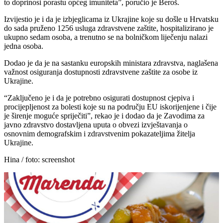
to doprinosi porastu općeg imuniteta”, poručio je Beroš.
Izvijestio je i da je izbjeglicama iz Ukrajine koje su došle u Hrvatsku
do sada pruženo 1256 usluga zdravstvene zaštite, hospitalizirano je
ukupno sedam osoba, a trenutno se na bolničkom liječenju nalazi
jedna osoba.
Dodao je da je na sastanku europskih ministara zdravstva, naglašena
važnost osiguranja dostupnosti zdravstvene zaštite za osobe iz
Ukrajine.
“Zaključeno je i da je potrebno osigurati dostupnost cjepiva i
procijepljenost za bolesti koje su na području EU iskorijenjene i čije
je širenje moguće spriječiti”, rekao je i dodao da je Zavodima za
javno zdravstvo dostavljena uputa o obvezi izvještavanja o
osnovnim demografskim i zdravstvenim pokazateljima žitelja
Ukrajine.
Hina / foto: screenshot