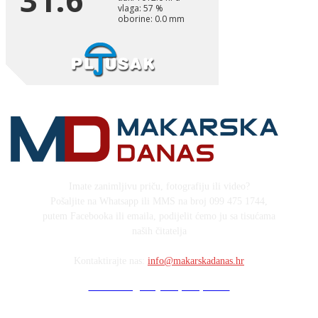
Imate zanimljivu priču, fotografiju ili video?
Pošaljite na Whatsapp ili MMS na broj 099 475 1744,
putem Facebooka ili emaila, podijelit ćemo ju sa tisućama
naših čitatelja
Kontaktirajte nas:
info@makarskadanas.hr
Stock images by Depositphotos