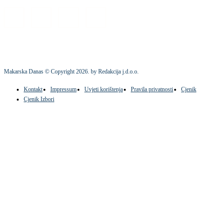
Makarska Danas © Copyright
2026
. by Redakcija j.d.o.o.
Kontakt
Impressum
Uvjeti korištenja
Pravila privatnosti
Cjenik
Cjenik Izbori