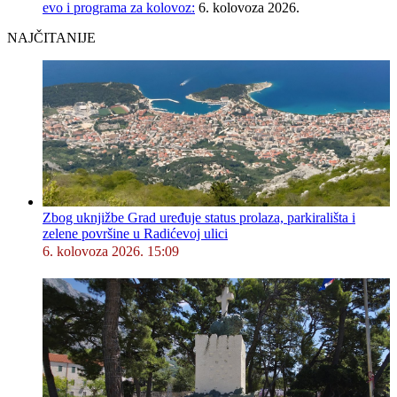
evo i programa za kolovoz:
6. kolovoza 2026.
NAJČITANIJE
Zbog uknjižbe Grad uređuje status prolaza, parkirališta i
zelene površine u Radićevoj ulici
6. kolovoza 2026. 15:09