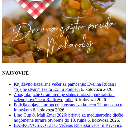
NAJNOVIJE
Književno-kazališna večer za pamćenje: Evelina Rudan i
“Sjajne stvari” Teatra Exit u Podpeći
6. kolovoza 2026.
Zbog uknjižbe Grad uređuje status prolaza, parkirališta i
zelene površine u Radićevoj ulici
6. kolovoza 2026.
Policija objavila priopćenje vezano za koncert Thompsona u
Imotskom
6. kolovoza 2026.
Lino Cup & Mali Zmaj 2026: prijave za međunarodne dječje
nogometne turnire otvorene do 10. rujna
6. kolovoza 2026.
BAŠKOVOŠKO LITO Večeras Ribarska večer u Krvavici,