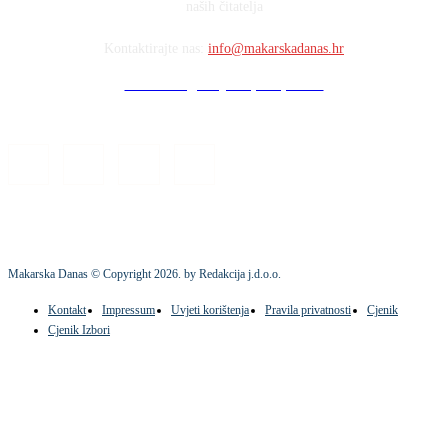
naših čitatelja
Kontaktirajte nas:
info@makarskadanas.hr
Stock images by Depositphotos
Makarska Danas © Copyright
2026
. by Redakcija j.d.o.o.
Kontakt
Impressum
Uvjeti korištenja
Pravila privatnosti
Cjenik
Cjenik Izbori