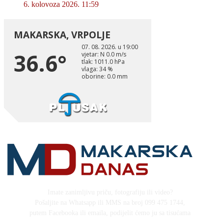
6. kolovoza 2026. 11:59
Imate zanimljivu priču, fotografiju ili video?
Pošaljite na Whatsapp ili MMS na broj 099 475 1744,
putem Facebooka ili emaila, podijelit ćemo ju sa tisućama