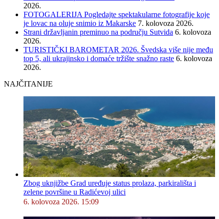
2026.
FOTOGALERIJA Pogledajte spektakularne fotografije koje
je lovac na oluje snimio iz Makarske
7. kolovoza 2026.
Strani državljanin preminuo na području Sutvida
6. kolovoza
2026.
TURISTIČKI BAROMETAR 2026. Švedska više nije među
top 5, ali ukrajinsko i domaće tržište snažno raste
6. kolovoza
2026.
NAJČITANIJE
Zbog uknjižbe Grad uređuje status prolaza, parkirališta i
zelene površine u Radićevoj ulici
6. kolovoza 2026. 15:09