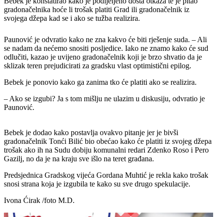
Bebek je konstatirao kako je podijeljeno dosta otkaza te je pitao
gradonačelnika hoće li trošak platiti Grad ili gradonačelnik iz
svojega džepa kad se i ako se tužba realizira.
Paunović je odvratio kako ne zna kakvo će biti rješenje suda. – Ali
se nadam da nećemo snositi posljedice. Iako ne znamo kako će sud
odlučiti, kazao je uvijeno gradonačelnik koji je brzo shvatio da je
sklizak teren prejudicirati za gradsku vlast optimistični epilog.
Bebek je ponovio kako ga zanima tko će platiti ako se realizira.
– Ako se izgubi? Ja s tom mišlju ne ulazim u diskusiju, odvratio je
Paunović.
Bebek je dodao kako postavlja ovakvo pitanje jer je bivši
gradonačelnik Tonći Bilić bio obećao kako će platiti iz svojeg džepa
trošak ako ih na Sudu dobiju komunalni redari Zdenko Roso i Pero
Gazilj, no da je na kraju sve išlo na teret građana.
Predsjednica Gradskog vijeća Gordana Muhtić je rekla kako trošak
snosi strana koja je izgubila te kako su sve drugo spekulacije.
Ivona Ćirak /foto M.D.