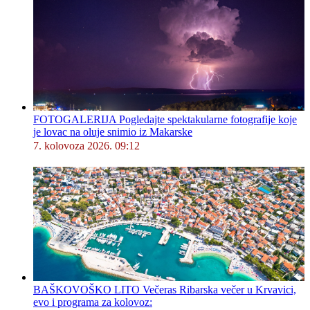
FOTOGALERIJA Pogledajte spektakularne fotografije koje
je lovac na oluje snimio iz Makarske
7. kolovoza 2026. 09:12
BAŠKOVOŠKO LITO Večeras Ribarska večer u Krvavici,
evo i programa za kolovoz: