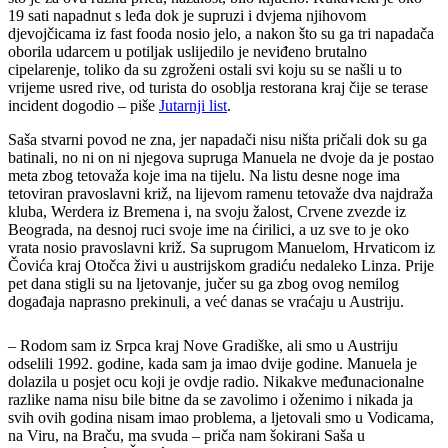
19 sati napadnut s leđa dok je supruzi i dvjema njihovom
djevojčicama iz fast fooda nosio jelo, a nakon što su ga tri napadača
oborila udarcem u potiljak uslijedilo je neviđeno brutalno
cipelarenje, toliko da su zgroženi ostali svi koju su se našli u to
vrijeme usred rive, od turista do osoblja restorana kraj čije se terase
incident dogodio – piše
Jutarnji list
.
Saša stvarni povod ne zna, jer napadači nisu ništa pričali dok su ga
batinali, no ni on ni njegova supruga Manuela ne dvoje da je postao
meta zbog tetovaža koje ima na tijelu. Na listu desne noge ima
tetoviran pravoslavni križ, na lijevom ramenu tetovaže dva najdraža
kluba, Werdera iz Bremena i, na svoju žalost, Crvene zvezde iz
Beograda, na desnoj ruci svoje ime na ćirilici, a uz sve to je oko
vrata nosio pravoslavni križ. Sa suprugom Manuelom, Hrvaticom iz
Čovića kraj Otočca živi u austrijskom gradiću nedaleko Linza. Prije
pet dana stigli su na ljetovanje, jučer su ga zbog ovog nemilog
događaja naprasno prekinuli, a već danas se vraćaju u Austriju.
– Rodom sam iz Srpca kraj Nove Gradiške, ali smo u Austriju
odselili 1992. godine, kada sam ja imao dvije godine. Manuela je
dolazila u posjet ocu koji je ovdje radio. Nikakve međunacionalne
razlike nama nisu bile bitne da se zavolimo i oženimo i nikada ja
svih ovih godina nisam imao problema, a ljetovali smo u Vodicama,
na Viru, na Braču, ma svuda – priča nam šokirani Saša u