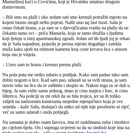
Manuelinoj kući u Čovićima, koji je Hrvatsku smatrao drugom
domovinom.
– Bili smo na plaži i oko sedam sati smo krenuli potražiti mjesto na
kojem bismo mogli nešto pojesti. Našli smo taj fast food. Saša je
ostao čekati hranu, a ja sam se s djevojčicama vratila na plažu da ne
čekamo tamo svi – priča Manuela, koja se tamo družila s ljudima
koji ljetuju u istoj apartmanskoj zgradi. Jedan od tih ljudi joj je rekao
da je Saša napadnut, pojurila je prema mjestu događaja i zatekla
muža kako sjedi na rubnom kamenu kraj ceste krvava lica s usnom
koja mu je visjela.
– Uzeo sam tu hranu i krenuo prema plaži.
Na pola puta me netko udario u potiljak. Kako sam padao tako sam
dobio nogom u lice. Kad sam pao, udarali su sa svih strana, ja sam
stavio ruke na lice da se zaštitim i skupio se. Nakon toga su se dali u
bijeg. Ja sam vidio samo jednog, imao je crnu majicu i šorc, te crnu
šiltericu. Na policiji su mi rekli da su bila trojica, jer su ih toliko
vidjeli na nadzornim kamerama susjedne mjenjačnice koja je sve
snimila – kaže Saša, dodajući da nitko od njih nije prozborio ni riječ,
već su samo udarali i onda pobjegli.
Na usnama je dobio osam šavova, ima tri rasklimana zuba i modrice
po cijelom tijelu. On i supruga uvjereni su da su simboli koje ima na
tijelu razlog napada – piše o ovom incidentu
Jutarnji list