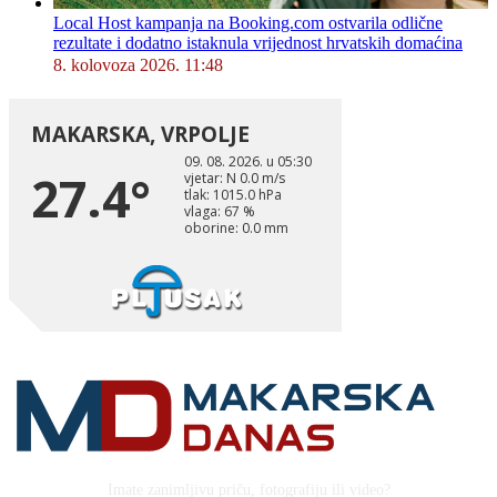
Local Host kampanja na Booking.com ostvarila odlične
rezultate i dodatno istaknula vrijednost hrvatskih domaćina
8. kolovoza 2026. 11:48
Imate zanimljivu priču, fotografiju ili video?