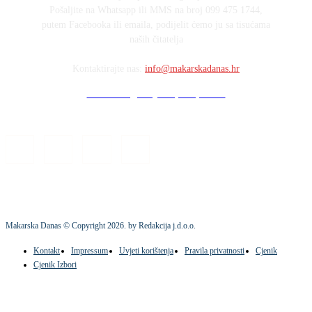
Pošaljite na Whatsapp ili MMS na broj 099 475 1744,
putem Facebooka ili emaila, podijelit ćemo ju sa tisućama
naših čitatelja
Kontaktirajte nas:
info@makarskadanas.hr
Stock images by Depositphotos
Makarska Danas © Copyright
2026
. by Redakcija j.d.o.o.
Kontakt
Impressum
Uvjeti korištenja
Pravila privatnosti
Cjenik
Cjenik Izbori