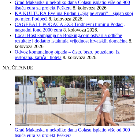
Grad Makarska u nekoliko dana Colasu isplatio više od 900
tisuća eura za projekt Peškera
8. kolovoza 2026.
KA KULTURA Evelina Rudan i „Sjajne stvari” – sjajan spoj
po mjeri Podpeći
8. kolovoza 2026.
CAGEBALL PODACA 3X3 Trodnevni turnir u Podaci,
nagradni fond 2000 eura
8. kolovoza 2026.
Local Host kampanja na Booking.com ostvarila odlične
rezultate i dodatno istaknula vrijednost hrvatskih domaćina
8.
kolovoza 2026.
Odvoz komunalnog otpada – čisto, brzo, pouzdano. Iz
restorana, kafića i hotela
8. kolovoza 2026.
NAJČITANIJE
Grad Makarska u nekoliko dana Colasu isplatio više od 900
tisuća eura za projekt Peškera