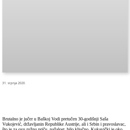
31. srpnja 2020.
Brutalno je jučer u Baškoj Vodi pretučen 30-godišnji Saša
Vukojević, državljanin Republike Austrije, ali i Srbin i pravoslavac,
što je za ovu ružnu priču, nažalost, bilo ključno. Kukavički je oko