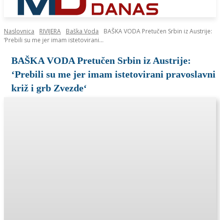
Naslovnica
RIVIJERA
Baška Voda
BAŠKA VODA Pretučen Srbin iz Austrije:
‘Prebili su me jer imam istetovirani...
BAŠKA VODA Pretučen Srbin iz Austrije:
‘Prebili su me jer imam istetovirani pravoslavni
križ i grb Zvezde‘