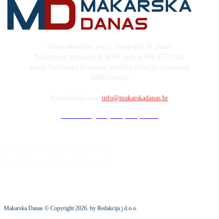
Imate zanimljivu priču, fotografiju ili video?
Pošaljite na Whatsapp ili MMS na broj 099 475 1744,
putem Facebooka ili emaila, podijelit ćemo ju sa tisućama
naših čitatelja
Kontaktirajte nas:
info@makarskadanas.hr
Stock images by Depositphotos
Makarska Danas © Copyright
2026
. by Redakcija j.d.o.o.