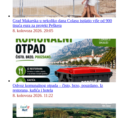
Grad Makarska u nekoliko dana Colasu isplatio više od 900
tisuća eura za projekt Peškera
8. kolovoza 2026. 20:05
Odvoz komunalnog otpada – čisto, brzo, pouzdano. Iz
restorana, kafića i hotela
8. kolovoza 2026. 11:22