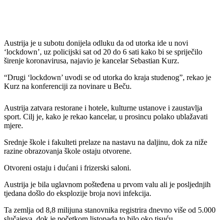
Austrija je u subotu donijela odluku da od utorka ide u novi
‘lockdown’, uz policijski sat od 20 do 6 sati kako bi se spriječilo
širenje koronavirusa, najavio je kancelar Sebastian Kurz.
“Drugi ‘lockdown’ uvodi se od utorka do kraja studenog”, rekao je
Kurz na konferenciji za novinare u Beču.
Austrija zatvara restorane i hotele, kulturne ustanove i zaustavlja
sport. Cilj je, kako je rekao kancelar, u prosincu polako ublažavati
mjere.
Srednje škole i fakulteti prelaze na nastavu na daljinu, dok za niže
razine obrazovanja škole ostaju otvorene.
Otvoreni ostaju i dućani i frizerski saloni.
Austrija je bila uglavnom pošteđena u prvom valu ali je posljednjih
tjedana došlo do eksplozije broja novi infekcija.
Ta zemlja od 8,8 milijuna stanovnika registrira dnevno više od 5.000
slučajeva, dok je početkom listopada to bilo oko tisuću.