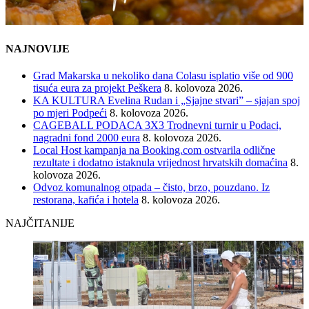
NAJNOVIJE
Grad Makarska u nekoliko dana Colasu isplatio više od 900
tisuća eura za projekt Peškera
8. kolovoza 2026.
KA KULTURA Evelina Rudan i „Sjajne stvari” – sjajan spoj
po mjeri Podpeći
8. kolovoza 2026.
CAGEBALL PODACA 3X3 Trodnevni turnir u Podaci,
nagradni fond 2000 eura
8. kolovoza 2026.
Local Host kampanja na Booking.com ostvarila odlične
rezultate i dodatno istaknula vrijednost hrvatskih domaćina
8.
kolovoza 2026.
Odvoz komunalnog otpada – čisto, brzo, pouzdano. Iz
restorana, kafića i hotela
8. kolovoza 2026.
NAJČITANIJE