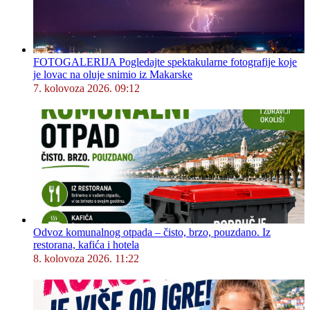
FOTOGALERIJA Pogledajte spektakularne fotografije koje
je lovac na oluje snimio iz Makarske
7. kolovoza 2026. 09:12
Odvoz komunalnog otpada – čisto, brzo, pouzdano. Iz
restorana, kafića i hotela
8. kolovoza 2026. 11:22