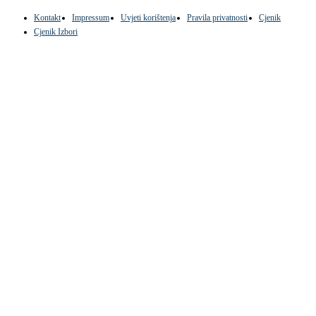
Kontakt
Impressum
Uvjeti korištenja
Pravila privatnosti
Cjenik
Cjenik Izbori