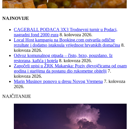
NAJNOVIJE
CAGEBALL PODACA 3X3 Trodnevni turnir u Podaci,
nagradni fond 2000 eura
8. kolovoza 2026.
Local Host kampanja na Booking.com ostvarila odlične
rezultate i dodatno istaknula vrijednost hrvatskih domaćina
8.
kolovoza 2026.
Odvoz komunalnog otpada – čisto, brzo, pouzdano. Iz
restorana, kafića i hotela
8. kolovoza 2026.
Započeli upisi u ŽRK Makarska: Poziv djevojčicama od osam
godina i starijima da postanu dio rukometne obitelji
7.
kolovoza 2026.
Marin Musinov ponovo u dresu Novog Vremena
7. kolovoza
2026.
NAJČITANIJE