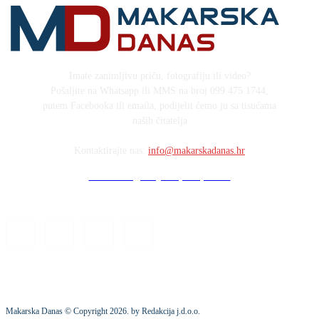
Imate zanimljivu priču, fotografiju ili video?
Pošaljite na Whatsapp ili MMS na broj 099 475 1744,
putem Facebooka ili emaila, podijelit ćemo ju sa tisućama
naših čitatelja
Kontaktirajte nas:
info@makarskadanas.hr
Stock images by Depositphotos
Makarska Danas © Copyright
2026
. by Redakcija j.d.o.o.