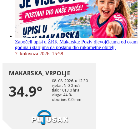
Započeli upisi u ŽRK Makarska: Poziv djevojčicama od osam
godina i starijima da postanu dio rukometne obitelji
7. kolovoza 2026. 15:58