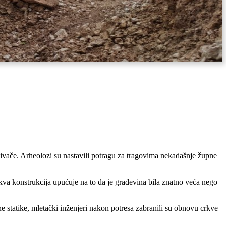
aživače. Arheolozi su nastavili potragu za tragovima nekadašnje župne
akva konstrukcija upućuje na to da je građevina bila znatno veća nego
ne statike, mletački inženjeri nakon potresa zabranili su obnovu crkve