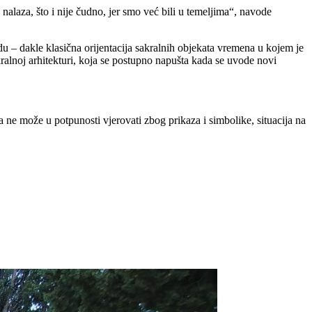
nalaza, što i nije čudno, jer smo već bili u temeljima“, navode
du – dakle klasična orijentacija sakralnih objekata vremena u kojem je
sakralnoj arhitekturi, koja se postupno napušta kada se uvode novi
 ne može u potpunosti vjerovati zbog prikaza i simbolike, situacija na