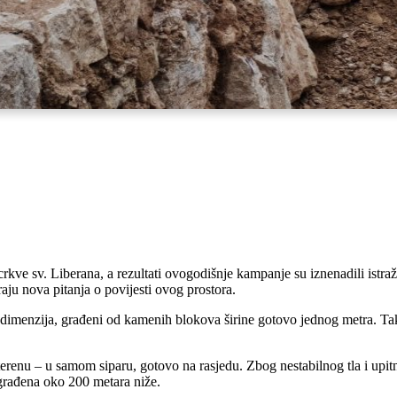
crkve sv. Liberana, a rezultati ovogodišnje kampanje su iznenadili istr
aju nova pitanja o povijesti ovog prostora.
kih dimenzija, građeni od kamenih blokova širine gotovo jednog metra. T
terenu – u samom siparu, gotovo na rasjedu. Zbog nestabilnog tla i upit
građena oko 200 metara niže.