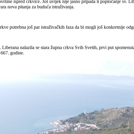
ne ispred crkvice. Još uvijek nije jasno pripada li popločanje sv. Liber
vara nova pitanja za buduća istraživanja.
kve potrebna još par istraživačkih faza da bi mogli još konkretnije odgo
 Liberana nalazila se stara župna crkva Svih Svetih, prvi put spomenut
1667. godine.