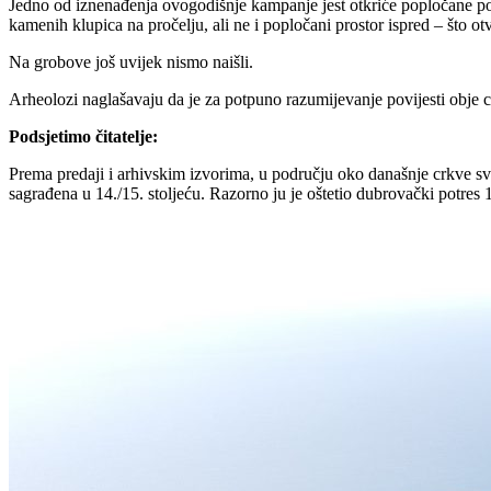
Jedno od iznenađenja ovogodišnje kampanje jest otkriće popločane površi
kamenih klupica na pročelju, ali ne i popločani prostor ispred – što ot
Na grobove još uvijek nismo naišli.
Arheolozi naglašavaju da je za potpuno razumijevanje povijesti obje cr
Podsjetimo čitatelje:
Prema predaji i arhivskim izvorima, u području oko današnje crkve sv.
sagrađena u 14./15. stoljeću. Razorno ju je oštetio dubrovački potres 