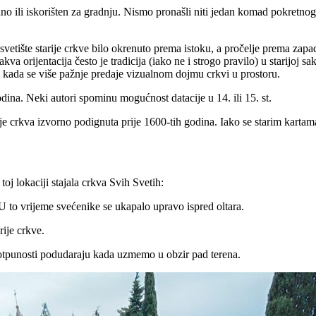
no ili iskorišten za gradnju. Nismo pronašli niti jedan komad pokretnog 
vetište starije crkve bilo okrenuto prema istoku, a pročelje prema zapa
va orijentacija često je tradicija (iako ne i strogo pravilo) u starijoj 
 i kada se više pažnje predaje vizualnom dojmu crkvi u prostoru.
dina. Neki autori spominu mogućnost datacije u 14. ili 15. st.
je crkva izvorno podignuta prije 1600-tih godina. Iako se starim kartama
toj lokaciji stajala crkva Svih Svetih:
 U to vrijeme svećenike se ukapalo upravo ispred oltara.
rije crkve.
 potpunosti podudaraju kada uzmemo u obzir pad terena.