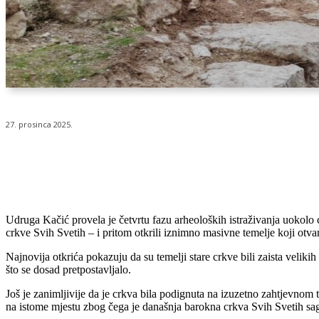
27. prosinca 2025.
Udio
Udruga Kačić provela je četvrtu fazu arheoloških istraživanja uokolo 
crkve Svih Svetih – i pritom otkrili iznimno masivne temelje koji otvar
Najnovija otkrića pokazuju da su temelji stare crkve bili zaista veli
što se dosad pretpostavljalo.
Još je zanimljivije da je crkva bila podignuta na izuzetno zahtjevnom 
na istome mjestu zbog čega je današnja barokna crkva Svih Svetih sa