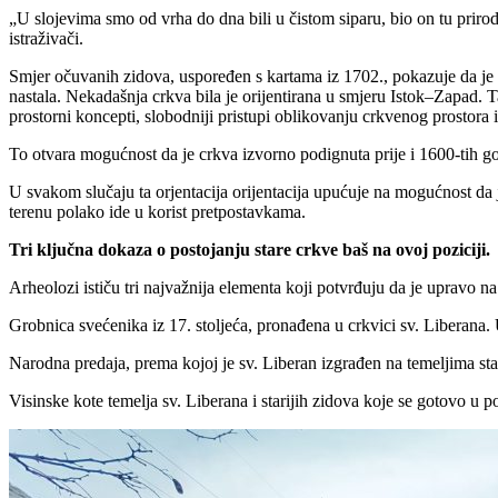
„U slojevima smo od vrha do dna bili u čistom siparu, bio on tu prirod
istraživači.
Smjer očuvanih zidova, uspoređen s kartama iz 1702., pokazuje da je s
nastala. Nekadašnja crkva bila je orijentirana u smjeru Istok–Zapad. Tak
prostorni koncepti, slobodniji pristupi oblikovanju crkvenog prostora
To otvara mogućnost da je crkva izvorno podignuta prije i 1600-tih go
U svakom slučaju ta orjentacija orijentacija upućuje na mogućnost da 
terenu polako ide u korist pretpostavkama.
Tri ključna dokaza o postojanju stare crkve baš na ovoj poziciji.
Arheolozi ističu tri najvažnija elementa koji potvrđuju da je upravo na 
Grobnica svećenika iz 17. stoljeća, pronađena u crkvici sv. Liberana.
Narodna predaja, prema kojoj je sv. Liberan izgrađen na temeljima sta
Visinske kote temelja sv. Liberana i starijih zidova koje se gotovo u