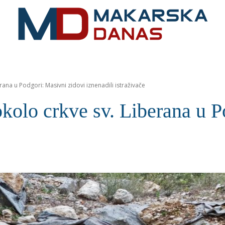
RIVIJERA
VIJESTI
MOZAIK
MAKARSKA
SPOR
rana u Podgori: Masivni zidovi iznenadili istraživače
okolo crkve sv. Liberana u P