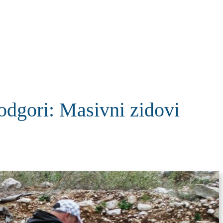
KOLUMNE
MORE
T
odgori: Masivni zidovi