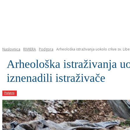
NASLOVNICA
Naslovnica
RIVIJERA
Podgora
Arheološka istraživanja uokolo crkve sv. Libe
Arheološka istraživanja u
iznenadili istraživače
Podgora