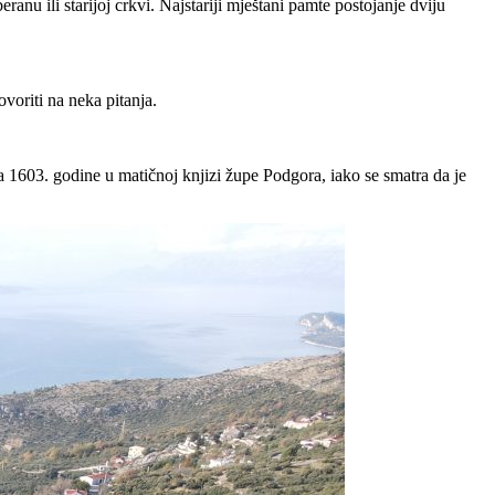
anu ili starijoj crkvi. Najstariji mještani pamte postojanje dviju
voriti na neka pitanja.
a 1603. godine u matičnoj knjizi župe Podgora, iako se smatra da je