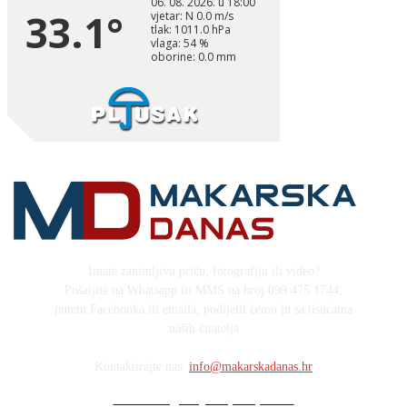
Imate zanimljivu priču, fotografiju ili video?
Pošaljite na Whatsapp ili MMS na broj 099 475 1744,
putem Facebooka ili emaila, podijelit ćemo ju sa tisućama
naših čitatelja
Kontaktirajte nas:
info@makarskadanas.hr
Stock images by Depositphotos