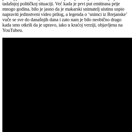
tadašnjoj političkoj situaciji. Već kada je prvi put emitirana prije
mnogo godina, bilo je jasno da je makarski snimatelj uistinu uspio
napraviti jedinstveni video prilog, a legenda o ‘snimci iz Brejanske’
vuče se sve do današnjih dana i zato nam je bilo neobično drago
kada smo otkrili da je upravo, iako u kraćoj verziji, objavljena na
YouTubeu.