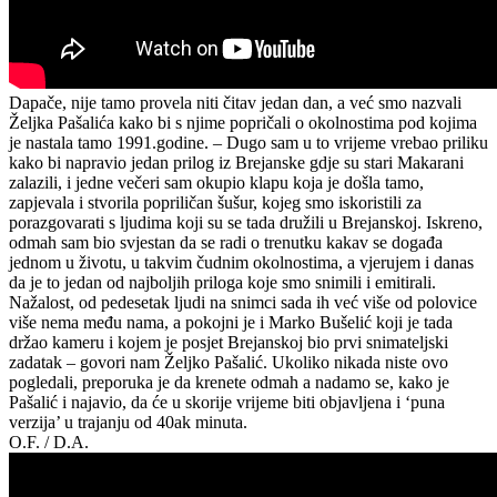
Dapače, nije tamo provela niti čitav jedan dan, a već smo nazvali
Željka Pašalića kako bi s njime popričali o okolnostima pod kojima
je nastala tamo 1991.godine. – Dugo sam u to vrijeme vrebao priliku
kako bi napravio jedan prilog iz Brejanske gdje su stari Makarani
zalazili, i jedne večeri sam okupio klapu koja je došla tamo,
zapjevala i stvorila popriličan šušur, kojeg smo iskoristili za
porazgovarati s ljudima koji su se tada družili u Brejanskoj. Iskreno,
odmah sam bio svjestan da se radi o trenutku kakav se događa
jednom u životu, u takvim čudnim okolnostima, a vjerujem i danas
da je to jedan od najboljih priloga koje smo snimili i emitirali.
Nažalost, od pedesetak ljudi na snimci sada ih već više od polovice
više nema među nama, a pokojni je i Marko Bušelić koji je tada
držao kameru i kojem je posjet Brejanskoj bio prvi snimateljski
zadatak – govori nam Željko Pašalić. Ukoliko nikada niste ovo
pogledali, preporuka je da krenete odmah a nadamo se, kako je
Pašalić i najavio, da će u skorije vrijeme biti objavljena i ‘puna
verzija’ u trajanju od 40ak minuta.
O.F. / D.A.