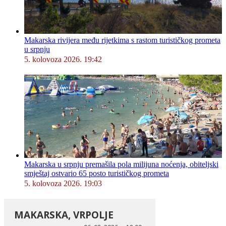
Makarska rivijera među rijetkima s rastom turističkog prometa
u srpnju
5. kolovoza 2026. 19:42
Makarska u srpnju premašila pola milijuna noćenja, obiteljski
smještaj ostvario 65 posto turističkog prometa
5. kolovoza 2026. 19:03