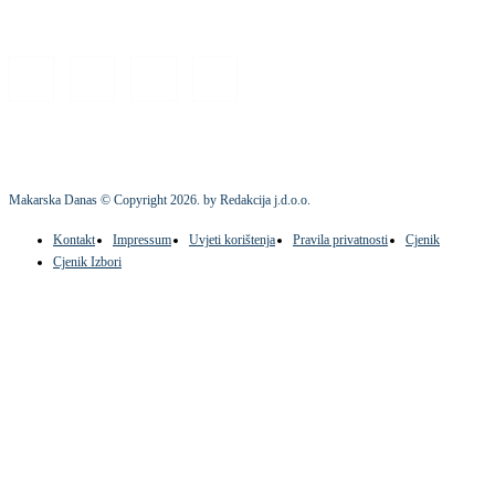
Makarska Danas © Copyright
2026
. by Redakcija j.d.o.o.
Kontakt
Impressum
Uvjeti korištenja
Pravila privatnosti
Cjenik
Cjenik Izbori