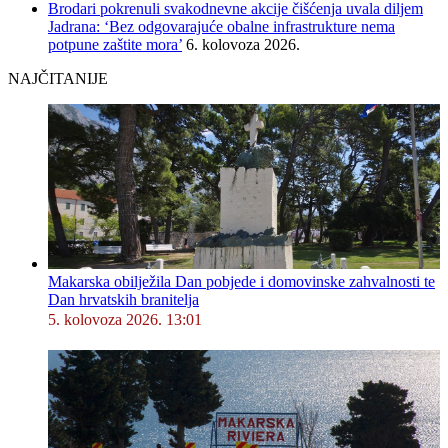
Brodari pokrenuli svakodnevne akcije čišćenja uvala diljem
Jadrana: ‘Bez odgovarajuće obalne infrastrukture nema
potpune zaštite mora’
6. kolovoza 2026.
NAJČITANIJE
Makarska obilježila Dan pobjede i domovinske zahvalnosti te
Dan hrvatskih branitelja
5. kolovoza 2026. 13:01