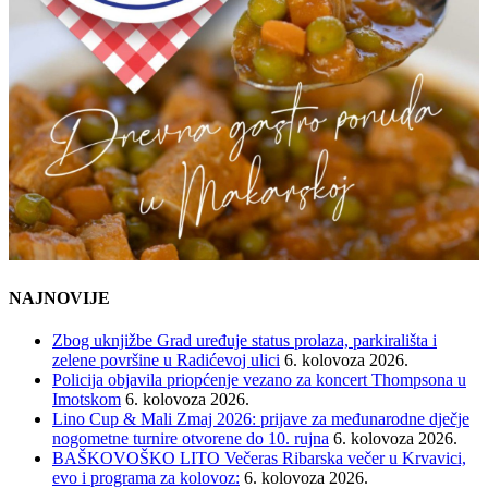
NAJNOVIJE
Zbog uknjižbe Grad uređuje status prolaza, parkirališta i
zelene površine u Radićevoj ulici
6. kolovoza 2026.
Policija objavila priopćenje vezano za koncert Thompsona u
Imotskom
6. kolovoza 2026.
Lino Cup & Mali Zmaj 2026: prijave za međunarodne dječje
nogometne turnire otvorene do 10. rujna
6. kolovoza 2026.
BAŠKOVOŠKO LITO Večeras Ribarska večer u Krvavici,
evo i programa za kolovoz:
6. kolovoza 2026.