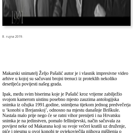
8. rujna 2019.
Makarski snimatelj Željo Pašalić autor je i vlasnik impresivne video
arhive u kojoj su sačuvani brojni trenuci iz proteklih nekoliko
desetljeća povijesti našeg grada.
Ipak, među svim biserima koje je Pašalić kroz vrijeme zabilježio
svojom kamerom uistinu posebno mjesto zauzima antologijska
snimka iz ožujka 1991.godine, snimljena tijekom jednog predvečerja
u ‘konobi u Brejanskoj’, odnosno na mjestu današnje Briškule.
Nastala malo prije nego će se ratni vihor prenijeti i na Hrvatsku
snimka je na jedinstven, pomalo fellinijevski, način sačuvala za
povijest neke od Makarana koji su svoje večeri kratili uz druženje,
piće i pjesmu u ovoj konobi te ovjekovječila njihova mišljenja o