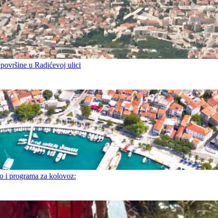
 površine u Radićevoj ulici
i programa za kolovoz: