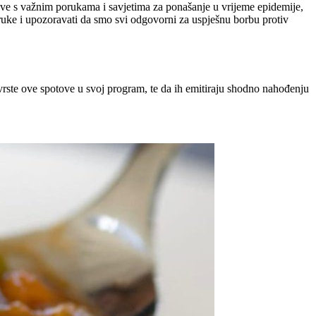
ove s važnim porukama i savjetima za ponašanje u vrijeme epidemije,
oruke i upozoravati da smo svi odgovorni za uspješnu borbu protiv
ste ove spotove u svoj program, te da ih emitiraju shodno nahođenju