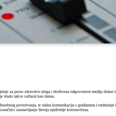
etnje za javno zdravstvo uloga i društvena odgovornost medija dolazi d
e imalo takvu važnost kao danas.
sobnog povezivanja, te stalna komunikacija s građanima i emitiranje kl
i u konačnici zaustavljanju širenja epidemije koronavirusa.