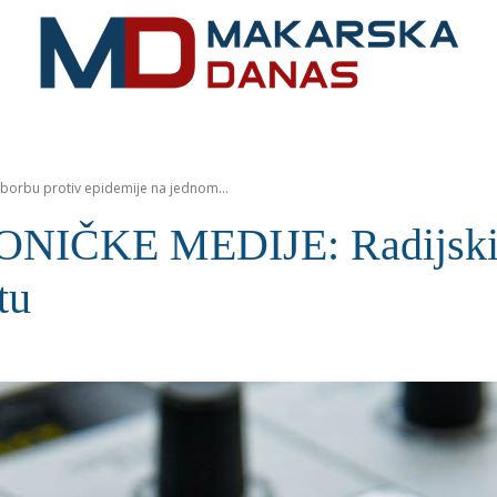
RIVIJERA
VIJESTI
MOZAIK
MAKARSKA
SPOR
borbu protiv epidemije na jednom...
ČKE MEDIJE: Radijski spo
tu