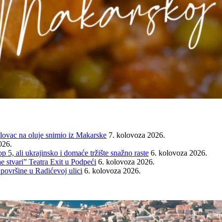
ovac na oluje snimio iz Makarske
7. kolovoza 2026.
026.
ali ukrajinsko i domaće tržište snažno raste
6. kolovoza 2026.
e stvari” Teatra Exit u Podpeći
6. kolovoza 2026.
 površine u Radićevoj ulici
6. kolovoza 2026.