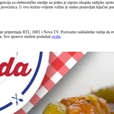
encija za elektroničke medije na jedno je mjesto okupila radijske spot
nih poveznica. U ovo krizno vrijeme važno je stalno ponavljati ključne p
oje pripremaju RTL, HRT i Nova TV. Pozivamo nakladnike radija da uvr
ma. Sve spotove možete poslušati
ovdje
.