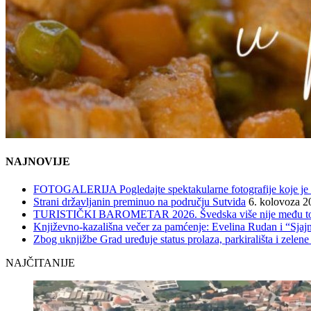
NAJNOVIJE
FOTOGALERIJA Pogledajte spektakularne fotografije koje je l
Strani državljanin preminuo na području Sutvida
6. kolovoza 2
TURISTIČKI BAROMETAR 2026. Švedska više nije među top 5, 
Književno-kazališna večer za pamćenje: Evelina Rudan i “Sjajn
Zbog uknjižbe Grad uređuje status prolaza, parkirališta i zelene
NAJČITANIJE