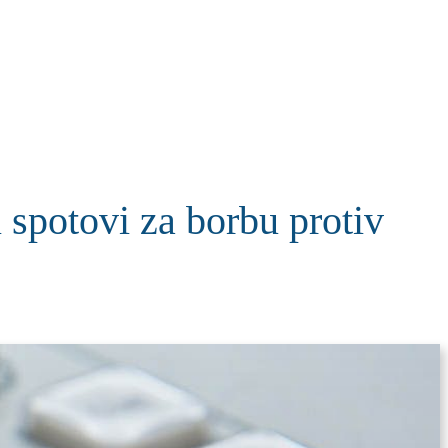
KOLUMNE
MORE
T
tovi za borbu protiv