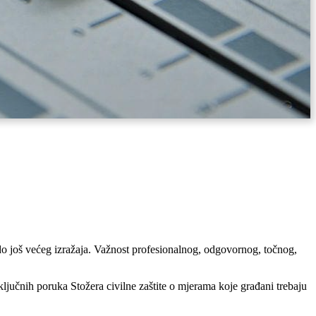
o još većeg izražaja. Važnost profesionalnog, odgovornog, točnog,
jučnih poruka Stožera civilne zaštite o mjerama koje građani trebaju