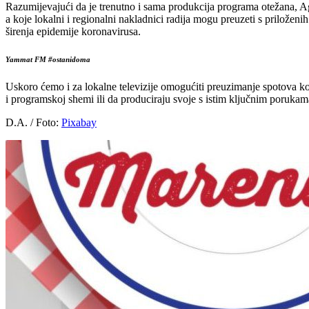
Razumijevajući da je trenutno i sama produkcija programa otežana, Ag
a koje lokalni i regionalni nakladnici radija mogu preuzeti s prilože
širenja epidemije koronavirusa.
Yammat FM #ostanidoma
Uskoro ćemo i za lokalne televizije omogućiti preuzimanje spotova k
i programskoj shemi ili da produciraju svoje s istim ključnim poruka
D.A. / Foto:
Pixabay