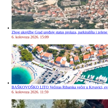
Zbog uknjižbe Grad uređuje status prolaza, parkirališta i zelene
6. kolovoza 2026. 15:09
BAŠKOVOŠKO LITO Večeras Ribarska večer u Krvavici, evo 
6. kolovoza 2026. 11:59