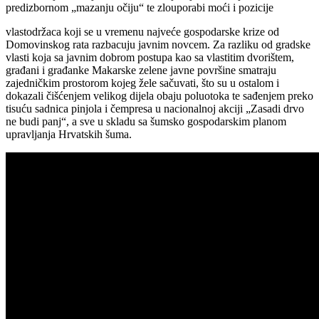
predizbornom „mazanju očiju“ te zlouporabi moći i pozicije
vlastodržaca koji se u vremenu najveće gospodarske krize od
Domovinskog rata razbacuju javnim novcem. Za razliku od gradske
vlasti koja sa javnim dobrom postupa kao sa vlastitim dvorištem,
građani i građanke Makarske zelene javne površine smatraju
zajedničkim prostorom kojeg žele sačuvati, što su u ostalom i
dokazali čišćenjem velikog dijela obaju poluotoka te sađenjem preko
tisuću sadnica pinjola i čempresa u nacionalnoj akciji „Zasadi drvo
ne budi panj“, a sve u skladu sa šumsko gospodarskim planom
upravljanja Hrvatskih šuma.