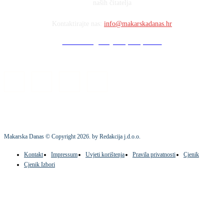
naših čitatelja
Kontaktirajte nas:
info@makarskadanas.hr
Stock images by Depositphotos
Makarska Danas © Copyright
2026
. by Redakcija j.d.o.o.
Kontakt
Impressum
Uvjeti korištenja
Pravila privatnosti
Cjenik
Cjenik Izbori