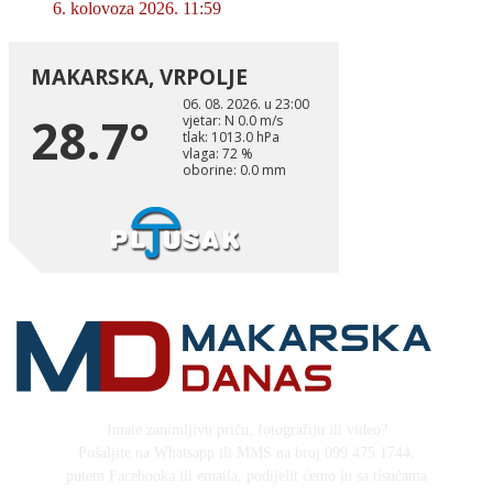
6. kolovoza 2026. 11:59
Imate zanimljivu priču, fotografiju ili video?
Pošaljite na Whatsapp ili MMS na broj 099 475 1744,
putem Facebooka ili emaila, podijelit ćemo ju sa tisućama