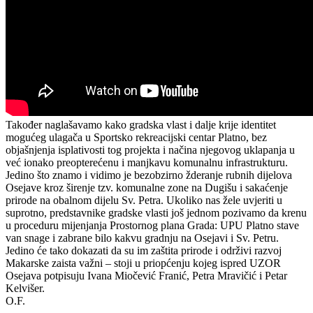
Također naglašavamo kako gradska vlast i dalje krije identitet
mogućeg ulagača u Sportsko rekreacijski centar Platno, bez
objašnjenja isplativosti tog projekta i načina njegovog uklapanja u
već ionako preopterećenu i manjkavu komunalnu infrastrukturu.
Jedino što znamo i vidimo je bezobzirno žderanje rubnih dijelova
Osejave kroz širenje tzv. komunalne zone na Dugišu i sakaćenje
prirode na obalnom dijelu Sv. Petra. Ukoliko nas žele uvjeriti u
suprotno, predstavnike gradske vlasti još jednom pozivamo da krenu
u proceduru mijenjanja Prostornog plana Grada: UPU Platno stave
van snage i zabrane bilo kakvu gradnju na Osejavi i Sv. Petru.
Jedino će tako dokazati da su im zaštita prirode i održivi razvoj
Makarske zaista važni – stoji u priopćenju kojeg ispred UZOR
Osejava potpisuju Ivana Miočević Franić, Petra Mravičić i Petar
Kelvišer.
O.F.