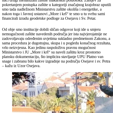
naći drugi mehanizam zaštite makarskih poluotoka. Zahtjev za
pokretanjem postupka zaštite u kategoriji značajnog krajobraz uputili
smo tada nadležnom Ministarstvu zaštite okoliša i energetike, a
nakon toga i Javnoj ustanovi „More i krš“ te smo u tu svrhu sami
financirali izradu geodetske podloge za Osejavu i Sv. Petar.
Od obje smo institucije dobili sličan odgovor koji ide u smjeru
nemogućnosti zaštite navedenih područja jer ista najvjerojatnije ne
zadovoljavaju određenim uvjetima sukladno predmetnom Zakonu, a
sama procedura je dugotrajna, skupa i u pogledu konačnog rezultata,
vrlo neizvjesna. Kao jedinu raspoloživu pravnu mogućnost
Ministarstvo i JU „More i krš“ su naveli zaštitu kroz prostorno
plansku dokumentaciju, što implicira stavljanje UPU Platno van
snage i zabranu bilo kakve izgradnje na području Osejave i sv. Petra
– kažu iz Uzor Osejava.