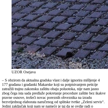
UZOR Osejava
– S obzirom da aktualna gradska vlast i dalje ignorira mišljenje 4
177 građana i građanki Makarske koji su potpisivanjem peticije
zatražili trajnu zakonsku zaštitu obaju poluotoka, nije nam jasno
zbog čega ista sada predlaže pokretanje procedure zaštite bez ikakve
pravne osnove, trošeći novac poreznih obveznika na izradu
bezvrijednog elaborata naručenog od splitske tvrtke „Zeleni servis“.
Jedini zaključak koji nam se nameće je taj da se ovdje radi o