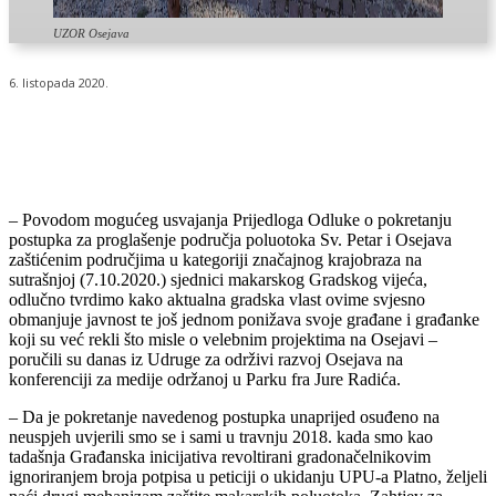
UZOR Osejava
6. listopada 2020.
– Povodom mogućeg usvajanja Prijedloga Odluke o pokretanju
postupka za proglašenje područja poluotoka Sv. Petar i Osejava
zaštićenim područjima u kategoriji značajnog krajobraza na
sutrašnjoj (7.10.2020.) sjednici makarskog Gradskog vijeća,
odlučno tvrdimo kako aktualna gradska vlast ovime svjesno
obmanjuje javnost te još jednom ponižava svoje građane i građanke
koji su već rekli što misle o velebnim projektima na Osejavi –
poručili su danas iz Udruge za održivi razvoj Osejava na
konferenciji za medije održanoj u Parku fra Jure Radića.
– Da je pokretanje navedenog postupka unaprijed osuđeno na
neuspjeh uvjerili smo se i sami u travnju 2018. kada smo kao
tadašnja Građanska inicijativa revoltirani gradonačelnikovim
ignoriranjem broja potpisa u peticiji o ukidanju UPU-a Platno, željeli