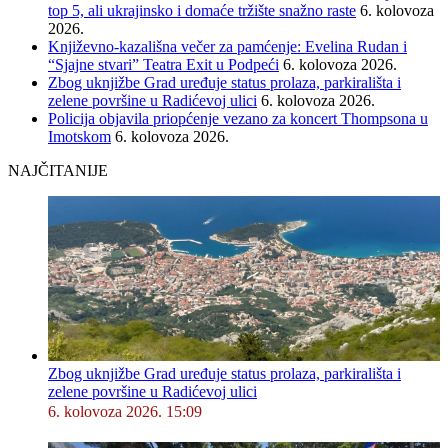
top 5, ali ukrajinsko i domaće tržište snažno raste
6. kolovoza
2026.
Književno-kazališna večer za pamćenje: Evelina Rudan i
“Sjajne stvari” Teatra Exit u Podpeći
6. kolovoza 2026.
Zbog uknjižbe Grad uređuje status prolaza, parkirališta i
zelene površine u Radićevoj ulici
6. kolovoza 2026.
Policija objavila priopćenje vezano za koncert Thompsona u
Imotskom
6. kolovoza 2026.
NAJČITANIJE
Zbog uknjižbe Grad uređuje status prolaza, parkirališta i
zelene površine u Radićevoj ulici
6. kolovoza 2026. 15:09