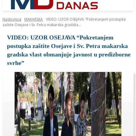
Naslovnica
MAKARSKA
VIDEO: UZOR OSEJAVA "Pokretanjem postupka
zaštite Osejave i Sv. Petra makarska gradska...
VIDEO: UZOR OSEJAVA “Pokretanjem
postupka zaštite Osejave i Sv. Petra makarska
gradska vlast obmanjuje javnost u predizborne
svrhe”