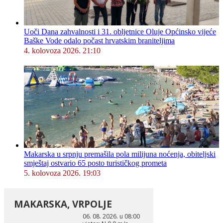
Uoči Dana zahvalnosti i 31. obljetnice Oluje Općinsko vijeće
Baške Vode odalo počast hrvatskim braniteljima
4. kolovoza 2026. 21:10
Makarska u srpnju premašila pola milijuna noćenja, obiteljski
smještaj ostvario 65 posto turističkog prometa
5. kolovoza 2026. 19:03