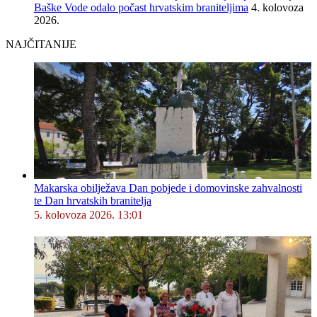
Baške Vode odalo počast hrvatskim braniteljima
4. kolovoza
2026.
NAJČITANIJE
Makarska obilježava Dan pobjede i domovinske zahvalnosti
te Dan hrvatskih branitelja
5. kolovoza 2026. 13:01