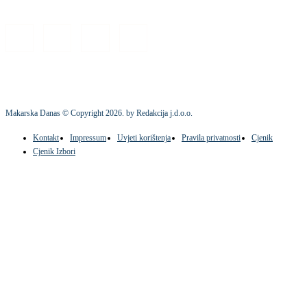
Makarska Danas © Copyright
2026
. by Redakcija j.d.o.o.
Kontakt
Impressum
Uvjeti korištenja
Pravila privatnosti
Cjenik
Cjenik Izbori