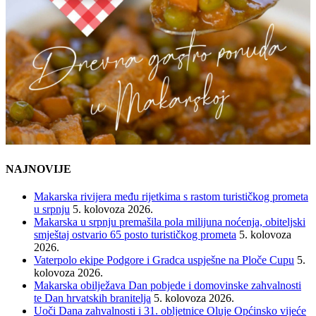
NAJNOVIJE
Makarska rivijera među rijetkima s rastom turističkog prometa
u srpnju
5. kolovoza 2026.
Makarska u srpnju premašila pola milijuna noćenja, obiteljski
smještaj ostvario 65 posto turističkog prometa
5. kolovoza
2026.
Vaterpolo ekipe Podgore i Gradca uspješne na Ploče Cupu
5.
kolovoza 2026.
Makarska obilježava Dan pobjede i domovinske zahvalnosti
te Dan hrvatskih branitelja
5. kolovoza 2026.
Uoči Dana zahvalnosti i 31. obljetnice Oluje Općinsko vijeće