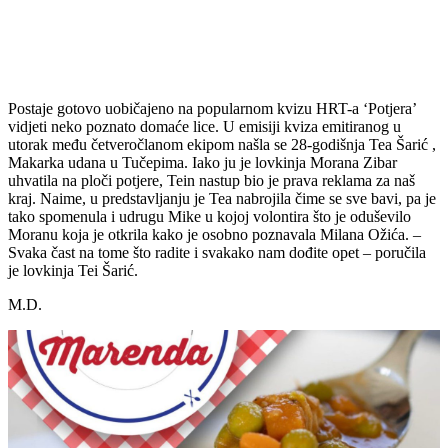
Postaje gotovo uobičajeno na popularnom kvizu HRT-a ‘Potjera’
vidjeti neko poznato domaće lice. U emisiji kviza emitiranog u
utorak među četveročlanom ekipom našla se 28-godišnja Tea Šarić ,
Makarka udana u Tučepima. Iako ju je lovkinja Morana Zibar
uhvatila na ploči potjere, Tein nastup bio je prava reklama za naš
kraj. Naime, u predstavljanju je Tea nabrojila čime se sve bavi, pa je
tako spomenula i udrugu Mike u kojoj volontira što je oduševilo
Moranu koja je otkrila kako je osobno poznavala Milana Ožića. –
Svaka čast na tome što radite i svakako nam dođite opet – poručila
je lovkinja Tei Šarić.
M.D.