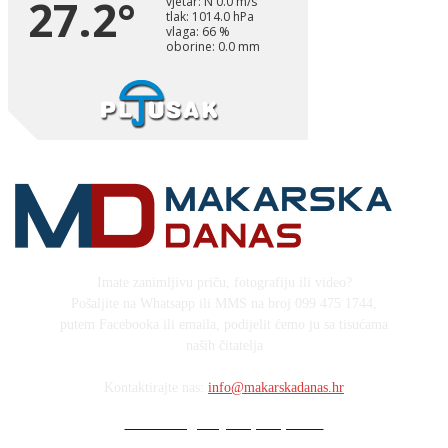
Imate zanimljivu priču, fotografiju ili video?
Pošaljite na Whatsapp ili MMS na broj 099 475 1744,
putem Facebooka ili emaila, podijelit ćemo ju sa tisućama
naših čitatelja
Kontaktirajte nas:
info@makarskadanas.hr
Stock images by Depositphotos