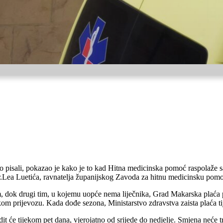
mo pisali, pokazao je kako je to kad Hitna medicinska pomoć raspolaže s
o dr.Lea Luetića, ravnatelja županijskog Zavoda za hitnu medicinsku pomoć
 dok drugi tim, u kojemu uopće nema liječnika, Grad Makarska plaća p
tskom prijevozu. Kada dođe sezona, Ministarstvo zdravstva zaista plaća t
it će tijekom pet dana, vjerojatno od srijede do nedjelje. Smjena neće tr