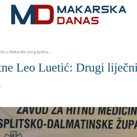
RIVIJERA
VIJESTI
MOZAIK
MAKARSKA
SPOR
tiže u Makarsku ovog tjedna,...
 Leo Luetić: Drugi liječni
i