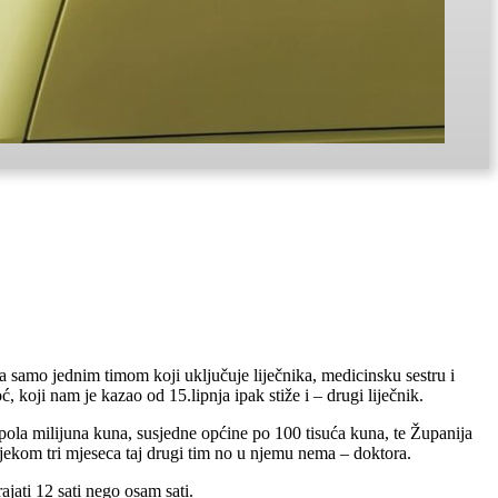
a samo jednim timom koji uključuje liječnika, medicinsku sestru i
, koji nam je kazao od 15.lipnja ipak stiže i – drugi liječnik.
ola milijuna kuna, susjedne općine po 100 tisuća kuna, te Županija
ijekom tri mjeseca taj drugi tim no u njemu nema – doktora.
ajati 12 sati nego osam sati.