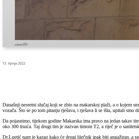
oznorTO
13. lipnja 2022.
Udio
Današnji nesretni slučaj koji se zbio na makarskoj plaži, a o kojem s
vozača. Što se po tom pitanju rješava, i rješava li se išta, upitali sm
Da pojasnimo, tijekom godine Makarska ima pravo na jedan takav tim,
oko 300 tisuća. Taj drugi tim je nazvan timom T2, a riječ je o sanite
Dr.Luetić nam je kazao kako će drugi liječnik ipak biti angažiran, a rad