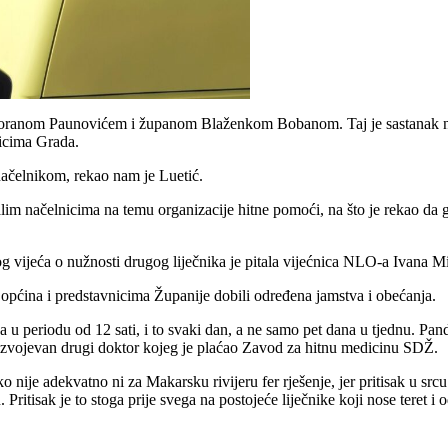
Zoranom Paunovićem i županom Blaženkom Bobanom. Taj je sastanak naim
icima Grada.
načelnikom, rekao nam je Luetić.
alim načelnicima na temu organizacije hitne pomoći, na što je rekao da g
g vijeća o nužnosti drugog liječnika je pitala vijećnica NLO-a Ivana M
 općina i predstavnicima Županije dobili određena jamstva i obećanja.
 u periodu od 12 sati, i to svaki dan, a ne samo pet dana u tjednu. Pand
va izvojevan drugi doktor kojeg je plaćao Zavod za hitnu medicinu SDŽ.
o nije adekvatno ni za Makarsku rivijeru fer rješenje, jer pritisak u sr
ritisak je to stoga prije svega na postojeće liječnike koji nose teret i o