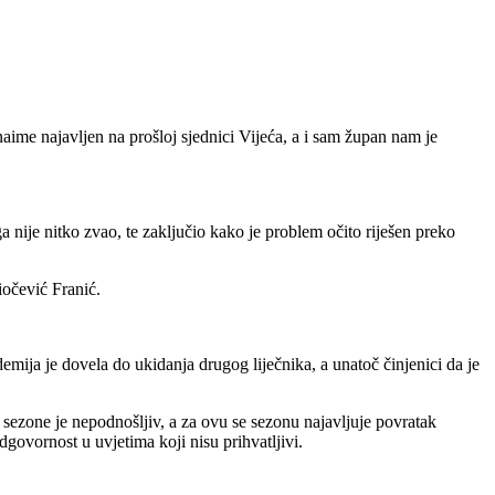
e najavljen na prošloj sjednici Vijeća, a i sam župan nam je
a nije nitko zvao, te zaključio kako je problem očito riješen preko
iočević Franić.
emija je dovela do ukidanja drugog liječnika, a unatoč činjenici da je
cu sezone je nepodnošljiv, a za ovu se sezonu najavljuje povratak
dgovornost u uvjetima koji nisu prihvatljivi.