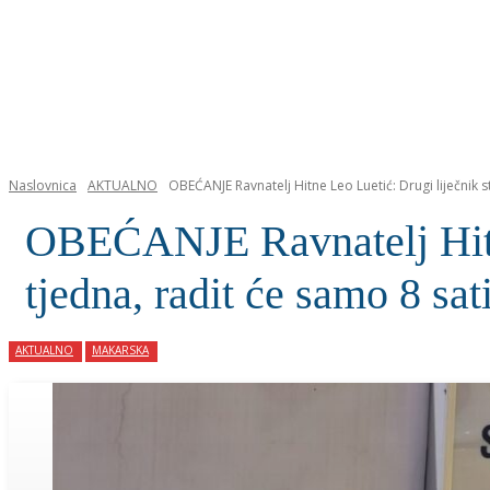
NASLOVNICA
Naslovnica
AKTUALNO
OBEĆANJE Ravnatelj Hitne Leo Luetić: Drugi liječnik s
OBEĆANJE Ravnatelj Hitne
tjedna, radit će samo 8 sat
AKTUALNO
MAKARSKA