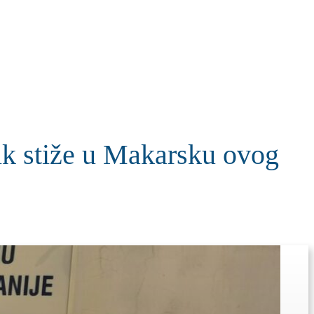
KOLUMNE
MORE
T
k stiže u Makarsku ovog