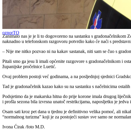
oznorTO
Zanimalo nas je je li to dogovoreno na sastanku s gradonačelnikom 
naknadno u telefonskom razgovoru potvrdio kako će naći s predstavn
– Nije me nitko pozvao ni na kakav sastanak, niti sam se čuo s grado
Pitali smo ga jesu li imali općenite razgovore s gradonačelnikom i ost
županijske pročelnice Luetić.
Ovaj problem postoji već godinama, a na posljednjoj sjednici Gradsko
Tad je gradonačelnik kazao kako su na sastanku s načelnicima ostalih
Podsjetimo da je makarska hitna do prije korone imala drugog liječnika
i prošla sezona bila izvrsna unatoč restrikcijama, naposljetku je jed
Osam sati kroz pet dana u tjednu je definitivno velika pomoć, ali nikak
“normalnog turizma” koji je za postojeći sustav sve samo ne normalan. P
Ivona Ćirak /foto M.D.