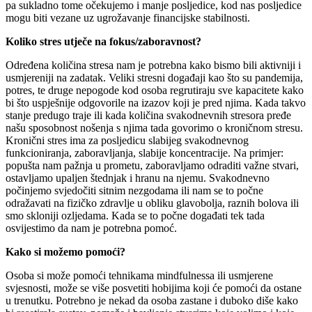
pa sukladno tome očekujemo i manje posljedice, kod nas posljedice
mogu biti vezane uz ugrožavanje financijske stabilnosti.
Koliko stres utječe na fokus/zaboravnost?
Određena količina stresa nam je potrebna kako bismo bili aktivniji i
usmjereniji na zadatak. Veliki stresni događaji kao što su pandemija,
potres, te druge nepogode kod osoba regrutiraju sve kapacitete kako
bi što uspješnije odgovorile na izazov koji je pred njima. Kada takvo
stanje predugo traje ili kada količina svakodnevnih stresora pređe
našu sposobnost nošenja s njima tada govorimo o kroničnom stresu.
Kronični stres ima za posljedicu slabijeg svakodnevnog
funkcioniranja, zaboravljanja, slabije koncentracije. Na primjer:
popušta nam pažnja u prometu, zaboravljamo odraditi važne stvari,
ostavljamo upaljen štednjak i hranu na njemu. Svakodnevno
počinjemo svjedočiti sitnim nezgodama ili nam se to počne
odražavati na fizičko zdravlje u obliku glavobolja, raznih bolova ili
smo skloniji ozljedama. Kada se to počne događati tek tada
osvijestimo da nam je potrebna pomoć.
Kako si možemo pomoći?
Osoba si može pomoći tehnikama mindfulnessa ili usmjerene
svjesnosti, može se više posvetiti hobijima koji će pomoći da ostane
u trenutku. Potrebno je nekad da osoba zastane i duboko diše kako