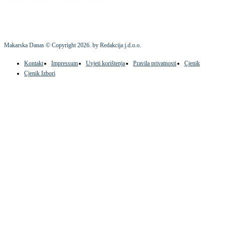
Makarska Danas © Copyright
2026
. by Redakcija j.d.o.o.
Kontakt
Impressum
Uvjeti korištenja
Pravila privatnosti
Cjenik
Cjenik Izbori