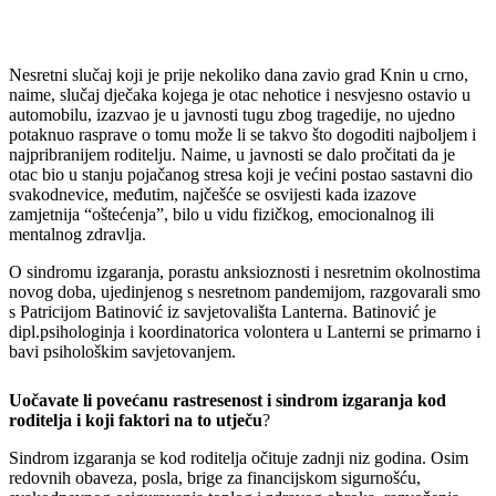
Nesretni slučaj koji je prije nekoliko dana zavio grad Knin u crno,
naime, slučaj dječaka kojega je otac nehotice i nesvjesno ostavio u
automobilu, izazvao je u javnosti tugu zbog tragedije, no ujedno
potaknuo rasprave o tomu može li se takvo što dogoditi najboljem i
najpribranijem roditelju. Naime, u javnosti se dalo pročitati da je
otac bio u stanju pojačanog stresa koji je većini postao sastavni dio
svakodnevice, međutim, najčešće se osvijesti kada izazove
zamjetnija “oštećenja”, bilo u vidu fizičkog, emocionalnog ili
mentalnog zdravlja.
O sindromu izgaranja, porastu anksioznosti i nesretnim okolnostima
novog doba, ujedinjenog s nesretnom pandemijom, razgovarali smo
s Patricijom Batinović iz savjetovališta Lanterna. Batinović je
dipl.psihologinja i koordinatorica volontera u Lanterni se primarno i
bavi psihološkim savjetovanjem.
Uočavate li povećanu rastresenost i sindrom izgaranja kod
roditelja i koji faktori na to utječu
?
Sindrom izgaranja se kod roditelja očituje zadnji niz godina. Osim
redovnih obaveza, posla, brige za financijskom sigurnošću,