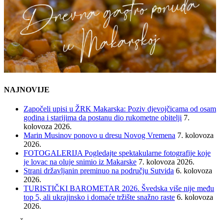
NAJNOVIJE
Započeli upisi u ŽRK Makarska: Poziv djevojčicama od osam
godina i starijima da postanu dio rukometne obitelji
7.
kolovoza 2026.
Marin Musinov ponovo u dresu Novog Vremena
7. kolovoza
2026.
FOTOGALERIJA Pogledajte spektakularne fotografije koje
je lovac na oluje snimio iz Makarske
7. kolovoza 2026.
Strani državljanin preminuo na području Sutvida
6. kolovoza
2026.
TURISTIČKI BAROMETAR 2026. Švedska više nije među
top 5, ali ukrajinsko i domaće tržište snažno raste
6. kolovoza
2026.