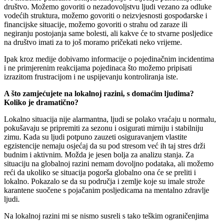
društvo. Možemo govoriti o nezadovoljstvu ljudi vezano za odluke
vodećih struktura, možemo govoriti o neizvjesnosti gospodarske i
financijske situacije, možemo govoriti o strahu od zaraze ili
negiranju postojanja same bolesti, ali kakve će to stvarne posljedice
na društvo imati za to još moramo pričekati neko vrijeme.
Ipak kroz medije dobivamo informacije o pojedinačnim incidentima
i ne primjerenim reakcijama pojedinaca što možemo pripisati
izrazitom frustracijom i ne uspijevanju kontroliranja iste.
A što zamjećujete na lokalnoj razini, s domaćim ljudima?
Koliko je dramatično?
Lokalno situacija nije alarmantna, ljudi se polako vraćaju u normalu,
pokušavaju se pripremiti za sezonu i osigurati mirniju i stabilniju
zimu. Kada su ljudi potpuno zauzeti osiguravanjem vlastite
egzistencije nemaju osjećaj da su pod stresom već ih taj stres drži
budnim i aktivnim. Možda je jesen bolja za analizu stanja. Za
situaciju na globalnoj razini nemam dovoljno podataka, ali možemo
reći da ukoliko se situacija pogorša globalno ona će se preliti i
lokalno. Pokazalo se da su područja i zemlje koje su imale strože
karantene suočene s pojačanim posljedicama na mentalno zdravlje
ljudi.
Na lokalnoj razini mi se nismo susreli s tako teškim ograničenjima