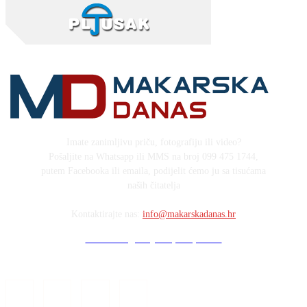
Imate zanimljivu priču, fotografiju ili video?
Pošaljite na Whatsapp ili MMS na broj 099 475 1744,
putem Facebooka ili emaila, podijelit ćemo ju sa tisućama
naših čitatelja
Kontaktirajte nas:
info@makarskadanas.hr
Stock images by Depositphotos