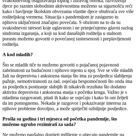
svakodnevnog osiguravanja toplog i zdravog obroka, razvoženja
djece po raznim slobodnim aktivnostima možemo sa sigurnošću reći
kako i bavljenje školskim obvezama vlastite djece obuhvaća sve više
roditeljskog vremena. Situacija s pandemijom je zasigurno tu
njihovu uključenost značajno povećala. S obzirom na to da su
svakodnevni stresori koje uglavnom i ne primjećujemo glavni razlog
sindroma izgaranja, a koji su kod današnjih roditelja u stalnom
porastu možemo govoriti o povećanoj rastresenosti i preplavljenosti
roditelja.
A kod mladih?
Što se mladih tiče tu možemo govoriti o pojačanoj pojavnosti
zabrinutosti za budućnost i njihovo mjesto u njoj. Sve se više mladih
žali na depresivna i anksiozna stanja što ima za posljedicu slabljenja
pažnje, nemotiviranosti za rad, osjećaja bespomoćnosti što onda ima
za posljedicu postizanje slabijih ili nikakvih rezultata što dodatno
aktivira depresivna i anksiozna stanja s početka kruga. Važno je s
mladima razgovarati, pitati ih kako se osjećaju i kako bi oni željeli
da im pomognemo. Nekada je razgovor i pokazivanje interesa za
njihove probleme dovoljno, a može spriječiti ozbiljnije posljedice.
Prošla su godina i tri mjeseca od početka pandemije, što
možemo ugrubo rezimirati za sada?
Ne možemo paušalno donijeti mišljenje o utjecaju pandemije na