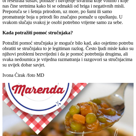
bi resetirala sustav, pomaže i bavljenje stvarima koje volimo i koje
nas čine sretnima kako bi se odmakli od briga i negativnih misli.
Preporuča se i šetnja prirodom, uz more, po šumi ili samo
promatranje boja u prirodi što značajno pomaže u opuštanju. U
svakom slučaju svakoj je osobi potrebno vrijeme samo za sebe.
Kada potražiti pomoć stručnjaka?
Potražiti pomoć stručnjaka je moguće bilo kad, ako osjetimo potrebu
obratiti se stručnjaku to je legitiman razlog. Često ljudi misle kako su
njihovi problemi bezvrijedni i da je pomoć potrebnija drugima, ali
svaka nedoumica je vrijedna razmatranja i razgovori sa stručnjacima
su uvijek dobar savjet.
Ivona Ćirak /foto MD