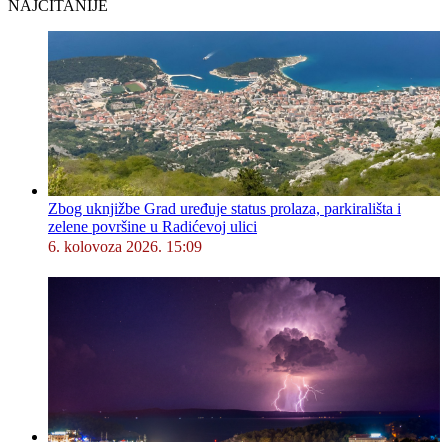
NAJČITANIJE
Zbog uknjižbe Grad uređuje status prolaza, parkirališta i
zelene površine u Radićevoj ulici
6. kolovoza 2026. 15:09