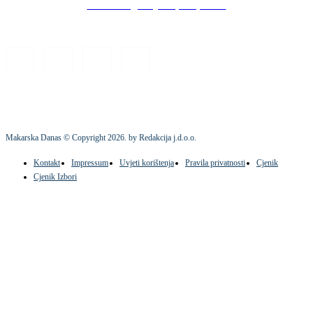
Stock images by Depositphotos
Makarska Danas © Copyright
2026
. by Redakcija j.d.o.o.
Kontakt
Impressum
Uvjeti korištenja
Pravila privatnosti
Cjenik
Cjenik Izbori