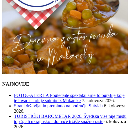
NAJNOVIJE
FOTOGALERIJA Pogledajte spektakularne fotografije koje
je lovac na oluje snimio iz Makarske
7. kolovoza 2026.
Strani državljanin preminuo na području Sutvida
6. kolovoza
2026.
TURISTIČKI BAROMETAR 2026. Švedska više nije među
top 5, ali ukrajinsko i domaće tržište snažno raste
6. kolovoza
2026.