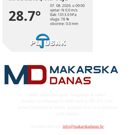
Imate zanimljivu priču, fotografiju ili video?
Pošaljite na Whatsapp ili MMS na broj 099 475 1744,
putem Facebooka ili emaila, podijelit ćemo ju sa tisućama
naših čitatelja
Kontaktirajte nas:
info@makarskadanas.hr