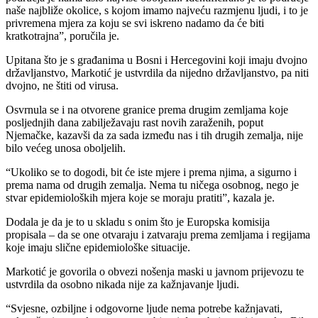
naše najbliže okolice, s kojom imamo najveću razmjenu ljudi, i to je
privremena mjera za koju se svi iskreno nadamo da će biti
kratkotrajna”, poručila je.
Upitana što je s građanima u Bosni i Hercegovini koji imaju dvojno
državljanstvo, Markotić je ustvrdila da nijedno državljanstvo, pa niti
dvojno, ne štiti od virusa.
Osvrnula se i na otvorene granice prema drugim zemljama koje
posljednjih dana zabilježavaju rast novih zaraženih, poput
Njemačke, kazavši da za sada između nas i tih drugih zemalja, nije
bilo većeg unosa oboljelih.
“Ukoliko se to dogodi, bit će iste mjere i prema njima, a sigurno i
prema nama od drugih zemalja. Nema tu ničega osobnog, nego je
stvar epidemioloških mjera koje se moraju pratiti”, kazala je.
Dodala je da je to u skladu s onim što je Europska komisija
propisala – da se one otvaraju i zatvaraju prema zemljama i regijama
koje imaju slične epidemiološke situacije.
Markotić je govorila o obvezi nošenja maski u javnom prijevozu te
ustvrdila da osobno nikada nije za kažnjavanje ljudi.
“Svjesne, ozbiljne i odgovorne ljude nema potrebe kažnjavati,