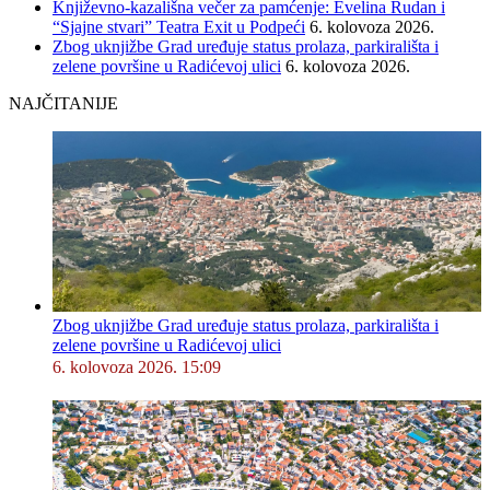
Književno-kazališna večer za pamćenje: Evelina Rudan i
“Sjajne stvari” Teatra Exit u Podpeći
6. kolovoza 2026.
Zbog uknjižbe Grad uređuje status prolaza, parkirališta i
zelene površine u Radićevoj ulici
6. kolovoza 2026.
NAJČITANIJE
Zbog uknjižbe Grad uređuje status prolaza, parkirališta i
zelene površine u Radićevoj ulici
6. kolovoza 2026. 15:09