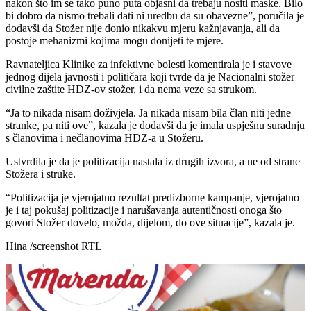
nakon što im se tako puno puta objasni da trebaju nositi maske. Bilo
bi dobro da nismo trebali dati ni uredbu da su obavezne”, poručila je
dodavši da Stožer nije donio nikakvu mjeru kažnjavanja, ali da
postoje mehanizmi kojima mogu donijeti te mjere.
Ravnateljica Klinike za infektivne bolesti komentirala je i stavove
jednog dijela javnosti i političara koji tvrde da je Nacionalni stožer
civilne zaštite HDZ-ov stožer, i da nema veze sa strukom.
“Ja to nikada nisam doživjela. Ja nikada nisam bila član niti jedne
stranke, pa niti ove”, kazala je dodavši da je imala uspješnu suradnju
s članovima i nečlanovima HDZ-a u Stožeru.
Ustvrdila je da je politizacija nastala iz drugih izvora, a ne od strane
Stožera i struke.
“Politizacija je vjerojatno rezultat predizborne kampanje, vjerojatno
je i taj pokušaj politizacije i narušavanja autentičnosti onoga što
govori Stožer dovelo, možda, dijelom, do ove situacije”, kazala je.
Hina /screenshot RTL