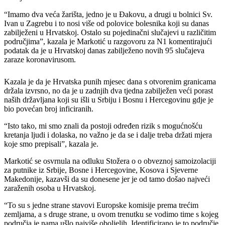
“Imamo dva veća žarišta, jedno je u Đakovu, a drugi u bolnici Sv.
Ivan u Zagrebu i to nosi više od polovice bolesnika koji su danas
zabilježeni u Hrvatskoj. Ostalo su pojedinačni slučajevi u različitim
područjima”, kazala je Markotić u razgovoru za N1 komentirajući
podatak da je u Hrvatskoj danas zabilježeno novih 95 slučajeva
zaraze koronavirusom.
Kazala je da je Hrvatska punih mjesec dana s otvorenim granicama
držala izvrsno, no da je u zadnjih dva tjedna zabilježen veći porast
naših državljana koji su išli u Srbiju i Bosnu i Hercegovinu gdje je
bio povećan broj inficiranih.
“Isto tako, mi smo znali da postoji određen rizik s mogućnošću
kretanja ljudi i dolaska, no važno je da se i dalje treba držati mjera
koje smo prepisali”, kazala je.
Markotić se osvrnula na odluku Stožera o o obveznoj samoizolaciji
za putnike iz Srbije, Bosne i Hercegovine, Kosova i Sjeverne
Makedonije, kazavši da su donesene jer je od tamo došao najveći
zaraženih osoba u Hrvatskoj.
“To su s jedne strane stavovi Europske komisije prema trećim
zemljama, a s druge strane, u ovom trenutku se vodimo time s kojeg
područja je nama ušlo najviše oboljelih. Identificirano je to područje