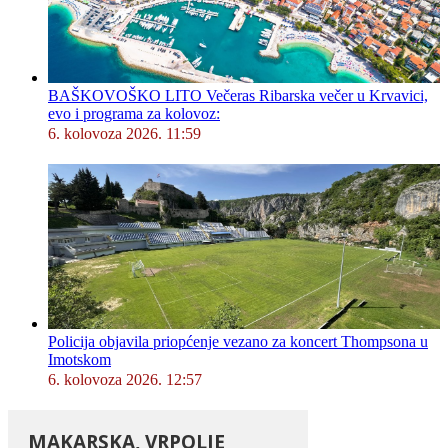
BAŠKOVOŠKO LITO Večeras Ribarska večer u Krvavici,
evo i programa za kolovoz:
6. kolovoza 2026. 11:59
Policija objavila priopćenje vezano za koncert Thompsona u
Imotskom
6. kolovoza 2026. 12:57