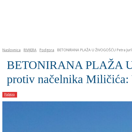
NASLOVNICA
Naslovnica
RIVIJERA
Podgora
BETONIRANA PLAŽA U ŽIVOGOŠĆU Petra Jurlina 
BETONIRANA PLAŽA U ŽI
protiv načelnika Miličića: 
Podgora