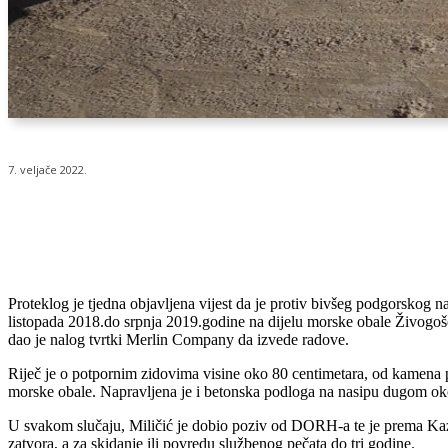
7. veljače 2022.
Udio
Proteklog je tjedna objavljena vijest da je protiv bivšeg podgorskog 
listopada 2018.do srpnja 2019.godine na dijelu morske obale Živog
dao je nalog tvrtki Merlin Company da izvede radove.
Riječ je o potpornim zidovima visine oko 80 centimetara, od kamena 
morske obale. Napravljena je i betonska podloga na nasipu dugom ok
U svakom slučaju, Miličić je dobio poziv od DORH-a te je prema Kaz
zatvora, a za skidanje ili povredu službenog pečata do tri godine.