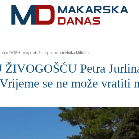
RIVIJERA
VIJESTI
MOZAIK
MAKARSKA
SPOR
o DORH-ovoj optužnici protiv načelnika Miličića:...
VOGOŠĆU Petra Jurlina 
Vrijeme se ne može vratiti n