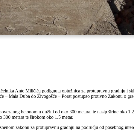
načelnika Ante Miličića podignuta optužnica za protupravnu gradnju i sk
ošće – Mala Duba do Živogošće – Porat postupao protivno Zakonu o gr
povezanog betonom u dužini od oko 300 metara, te nasip širine oko 1,2
o 300 metara te širokom oko 1,5 metar.
nenom zakonu za protupravnu gradnju na području od posebnog interes