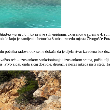
e hladna mu struja i tok
prvi je stih epigrama uklesanog u stijeni u 4. st.
a obale koju je zamijenila betonska šetnica između mjesta Živogošće P
godu početka radova dok se ne dokaže da je cijela stvar izvedena bez do
ko važno reći – izostankom sankcioniranja i izostankom srama, počinitelji
š. Prvo ziđaj, onda žicaj dozvole, drugačije nećeš nikada ništa steći. T