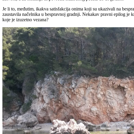
Je li to, međutim, ikakva satisfakcija onima koji su ukazivali na besp
zaustavila načelnika u bespravnoj gradnji. Nekakav pravni epilog je kro
koje je izuzetno vezana?