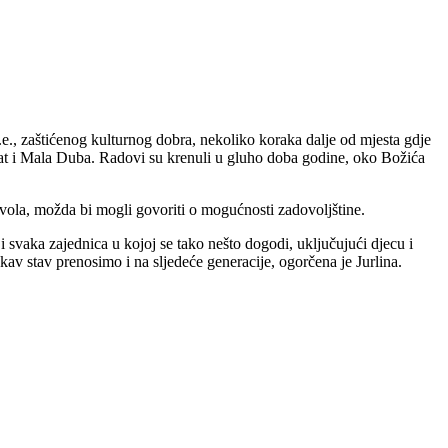
n.e., zaštićenog kulturnog dobra, nekoliko koraka dalje od mjesta gdje
orat i Mala Duba. Radovi su krenuli u gluho doba godine, oko Božića
zvola, možda bi mogli govoriti o mogućnosti zadovoljštine.
 i svaka zajednica u kojoj se tako nešto dogodi, uključujući djecu i
akav stav prenosimo i na sljedeće generacije, ogorčena je Jurlina.