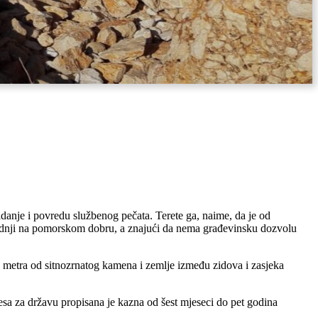
idanje i povredu službenog pečata. Terete ga, naime, da je od
adnji na pomorskom dobru, a znajući da nema građevinsku dozvolu
 metra od sitnozrnatog kamena i zemlje između zidova i zasjeka
a za državu propisana je kazna od šest mjeseci do pet godina