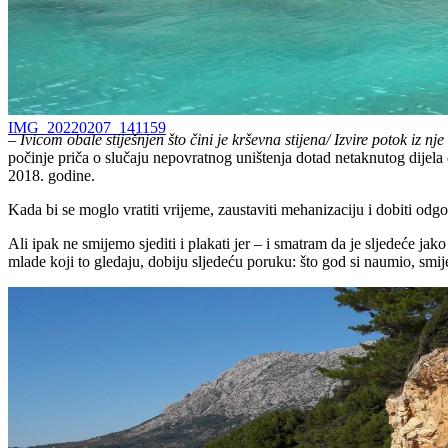
IMG_20220207_141159
– Ivicom obale stiješnjen što čini je krševna stijena/ Izvire potok iz nj
počinje priča o slučaju nepovratnog uništenja dotad netaknutog dijel
2018. godine.
Kada bi se moglo vratiti vrijeme, zaustaviti mehanizaciju i dobiti od
Ali ipak ne smijemo sjediti i plakati jer – i smatram da je sljedeće ja
mlade koji to gledaju, dobiju sljedeću poruku: što god si naumio, smije