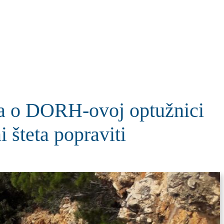
KOLUMNE
MORE
T
o DORH-ovoj optužnici
i šteta popraviti