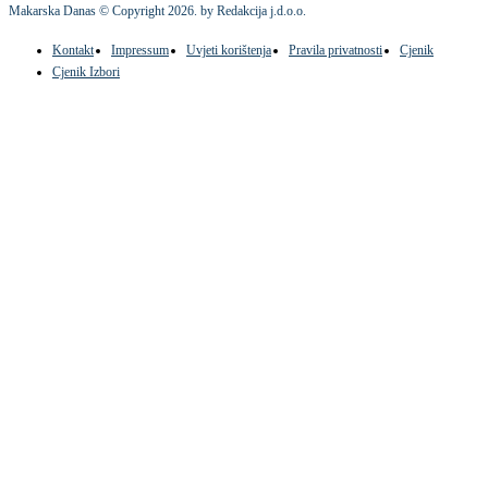
Makarska Danas © Copyright
2026
. by Redakcija j.d.o.o.
Kontakt
Impressum
Uvjeti korištenja
Pravila privatnosti
Cjenik
Cjenik Izbori