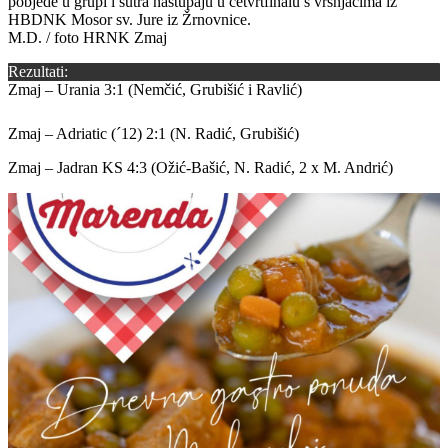
pobjede u grupi i sutra nastupaju u četvrtfinalu s vršnjacima iz
HBDNK Mosor sv. Jure iz Žrnovnice.
M.D. / foto HRNK Zmaj
Rezultati:
Zmaj – Urania 3:1 (Nemčić, Grubišić i Ravlić)
Zmaj – Adriatic (´12) 2:1 (N. Radić, Grubišić)
Zmaj – Jadran KS 4:3 (Ožić-Bašić, N. Radić, 2 x M. Andrić)