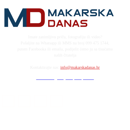
Imate zanimljivu priču, fotografiju ili video?
Pošaljite na Whatsapp ili MMS na broj 099 475 1744,
putem Facebooka ili emaila, podijelit ćemo ju sa tisućama
naših čitatelja
Kontaktirajte nas:
info@makarskadanas.hr
Stock images by Depositphotos