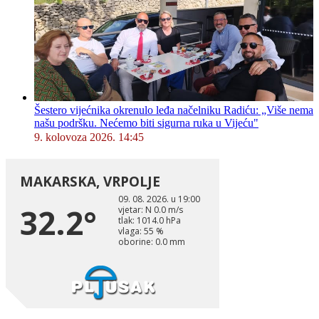
Šestero vijećnika okrenulo leđa načelniku Radiću: „Više nema
našu podršku. Nećemo biti sigurna ruka u Vijeću"
9. kolovoza 2026. 14:45