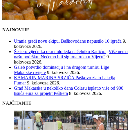
NAJNOVIJE
Urania gradi novu ekipu, Baškovođane napustilo 10 igrača
9.
kolovoza 2026.
Šestero vijećnika okrenulo leđa načelniku Radiću: „Više nema
našu podršku. Nećemo biti sigurna ruka u Vijeću”
9.
kolovoza 2026.
Galeb potvrdio dominaciju i na drugom turniru Lige
Makarske rivijere
9. kolovoza 2026.
KAMARIN MARINA SRZIĆA Paškovo zlato i akcija
Fumar
9. kolovoza 2026.
Grad Makarska u nekoliko dana Colasu isplatio više od 900
tisuća eura za projekt Peškera
8. kolovoza 2026.
NAJČITANIJE